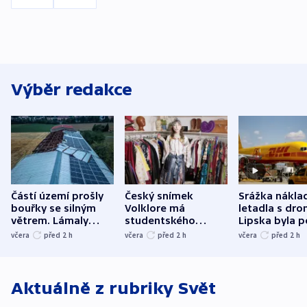
Výběr redakce
Částí území prošly
Český snímek
Srážka nákla
bouřky se silným
Volklore má
letadla s dr
větrem. Lámaly
studentského
Lipska byla p
stromy a poničily
Oscara, zabojuje o
německého mi
včera
před 2
h
včera
před 2
h
včera
před 2
h
střechu
cenu za krátký film
hybridní útok
Aktuálně z rubriky
Svět