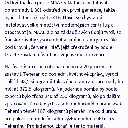
Od května Írán podle MAAE v Natanzu instaloval
dohromady 1 861 odstředivek první generace, takže
nyní jich tam už má 15 416. Navíc se chystá dál
instalovat velké množství modernějších centrifug a
otestovat je. MAAE ale na základě svých údajů tvrdí, že
íránské zásoby vysoce obohaceného uranu jsou stále
pod úrovní „červené linie“, jejíž překročení by podle
Izraele zavdalo důvod pro vojenskou intervenci.
Nárůst zásob uranu obohaceného na 20 procent se
zastavil. Teherán od poslední, květnové zprávy, vyrobil
dalších 48,5 kilogramů takového uranu a dohromady ho
měl až 372,5 kilogramů. Na jadernou bombu by podle
expertů bylo třeba 240 až 250 kilogramů, ale po dalším
zpracování. Z celkových zásob obohaceného uranu však
Teherán téměř 187 kilogramů přeměnil na oxid uranu
pro palivo do medicínského výzkumného reaktoru v
Teheránu. Pro jadernou zbraň je tento materiál