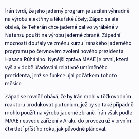
Írán tvrdí, že jeho jaderný program je zacílen výhradně
na výrobu elektřiny a lékařské účely; Západ se ale
obává, že Teherán chce jaderné palivo vyráběné v
Natanzu použít na výrobu jaderné zbraně. Západní
mocnosti doufaly ve změnu kurzu íránského jaderného
programu po červnovém zvolení nového prezidenta
Hasana Rúháního. Nynější zpráva MAAE je první, která
vyšla v době úřadování relativně umírněného
prezidenta, jenž se funkce ujal počátkem tohoto
měsíce.
Západ se rovněž obává, že by Írán mohl v těžkovodním
reaktoru produkovat plutonium, jež by se také případně
mohlo použít na výrobu jaderné zbraně. Írán však podle
MAAE neuvede zařízení v Araku do provozu už v prvním
čtvrtletí příštího roku, jak původně plánoval.