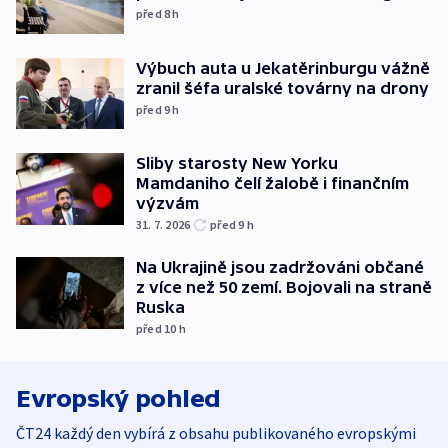
před 8
h
Výbuch auta u Jekatěrinburgu vážně
zranil šéfa uralské továrny na drony
před 9
h
Sliby starosty New Yorku
Mamdaniho čelí žalobě i finančním
výzvám
31. 7. 2026
před 9
h
Na Ukrajině jsou zadržováni občané
z více než 50 zemí. Bojovali na straně
Ruska
před 10
h
Evropský pohled
ČT24 každý den vybírá z obsahu publikovaného evropskými