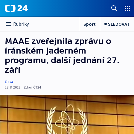
Sport
SLEDOVAT
Rubriky
MAAE zveřejnila zprávu o
íránském jaderném
programu, další jednání 27.
září
ČT24
28. 8. 2013
|
Zdroj:
ČT24