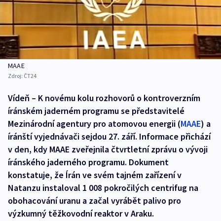
MAAE
Zdroj:
ČT24
Vídeň – K novému kolu rozhovorů o kontroverzním
íránském jaderném programu se představitelé
Mezinárodní agentury pro atomovou energii (
MAAE
) a
íránští vyjednávači sejdou 27. září. Informace přichází
v den, kdy MAAE zveřejnila čtvrtletní zprávu o vývoji
íránského jaderného programu. Dokument
konstatuje, že Írán ve svém tajném zařízení v
Natanzu instaloval 1 008 pokročilých centrifug na
obohacování uranu a začal vyrábět palivo pro
výzkumný těžkovodní reaktor v Araku.