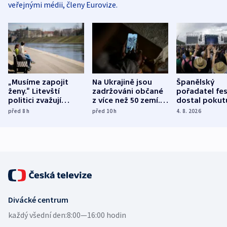
veřejnými médii, členy Eurovize.
„Musíme zapojit
Na Ukrajině jsou
Španělský
ženy.“ Litevští
zadržováni občané
pořadatel fes
politici zvažují
z více než 50 zemí.
dostal pokut
dohodu o
Bojovali na straně
nekalé prakti
před 8
h
před 10
h
4. 8. 2026
demografii
Ruska
Divácké centrum
každý všední den:
8:00—16:00 hodin