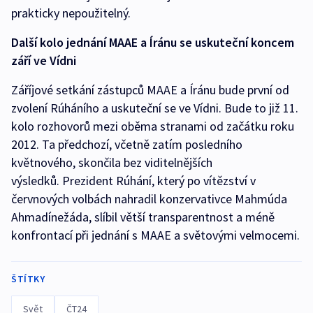
prakticky nepoužitelný.
Další kolo jednání MAAE a Íránu se uskuteční koncem
září ve Vídni
Záříjové setkání zástupců MAAE a Íránu bude první od
zvolení Rúháního a uskuteční se ve Vídni. Bude to již 11.
kolo rozhovorů mezi oběma stranami od začátku roku
2012. Ta předchozí, včetně zatím posledního
květnového, skončila bez viditelnějších
výsledků. Prezident Rúhání, který po vítězství v
červnových volbách nahradil konzervativce Mahmúda
Ahmadínežáda, slíbil větší transparentnost a méně
konfrontací při jednání s MAAE a světovými velmocemi.
ŠTÍTKY
Svět
ČT24