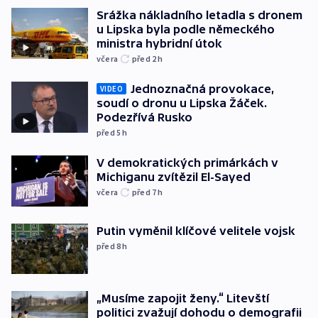
Srážka nákladního letadla s dronem
u Lipska byla podle německého
ministra hybridní útok
včera
před 2
h
Jednoznačná provokace,
VIDEO
soudí o dronu u Lipska Žáček.
Podezřívá Rusko
před 5
h
V demokratických primárkách v
Michiganu zvítězil El-Sayed
včera
před 7
h
Putin vyměnil klíčové velitele vojsk
před 8
h
„Musíme zapojit ženy.“ Litevští
politici zvažují dohodu o demografii