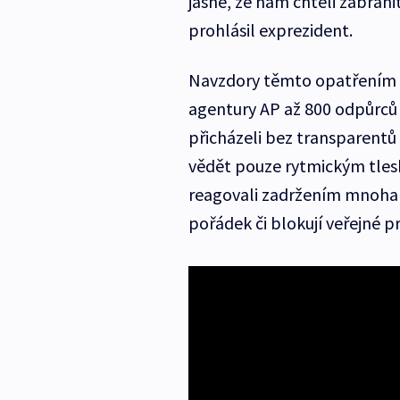
jasné, že nám chtěli zabráni
prohlásil exprezident.
Navzdory těmto opatřením 
agentury AP až 800 odpůrců r
přicházeli bez transparentů
vědět pouze rytmickým tles
reagovali zadržením mnoha o
pořádek či blokují veřejné pr