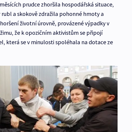
 měsících prudce zhoršila hospodářská situace,
ý rubl a skokově zdražila pohonné hmoty a
zhoršení životní úrovně, provázené výpadky v
žimu, že k opozičním aktivistům se připojí
l, která se v minulosti spoléhala na dotace ze