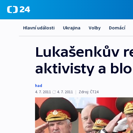
Hlavní události
Ukrajina
Volby
Domácí
Lukašenkův re
aktivisty a bl
had
4. 7. 2011
4. 7. 2011
|
Zdroj:
ČT24