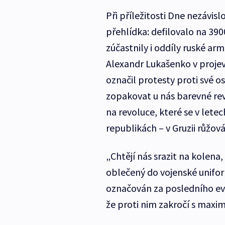
Při příležitosti Dne nezávisl
přehlídka: defilovalo na 390
zúčastnily i oddíly ruské ar
Alexandr Lukašenko v proje
označil protesty proti své o
zopakovat u nás barevné rev
na revoluce, které se v lete
republikách – v Gruzii růžov
„Chtějí nás srazit na kolena,
oblečený do vojenské uniform
označován za posledního evr
že proti nim zakročí s max