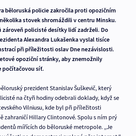
 běloruská policie zakročila proti opozičním
u několika stovek shromáždili v centru Minsku.
zároveň policisté desítky lidí zadrželi. Do
ezidenta Alexandra Lukašenka vyslal tisíce
trací při příležitosti oslav Dne nezávislosti.
netové opoziční stránky, aby znemožnily
 počítačovou síť.
běloruský prezident Stanislav Šuškevič, který
icisté na čtyři hodiny odebrali doklady, když se
evského Vilniusu, kde byl při příležitosti
 zahraničí Hillary Clintonové. Spolu s ním prý
tudentů mířících do běloruské metropole. „Je