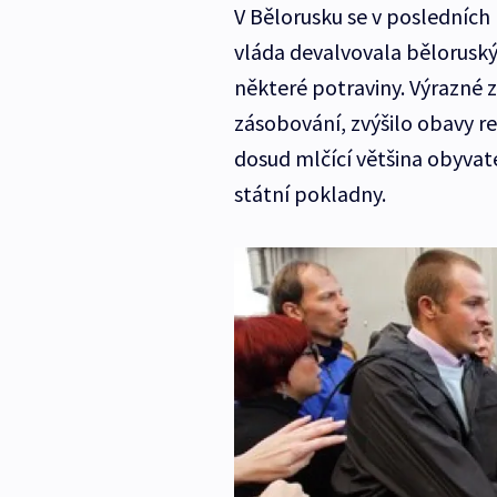
V Bělorusku se v posledních
vláda devalvovala bělorusk
některé potraviny. Výrazné 
zásobování, zvýšilo obavy re
dosud mlčící většina obyvate
státní pokladny.