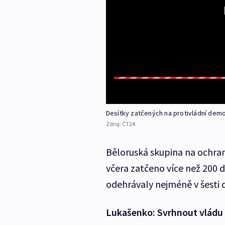
Desítky zatčených na protivládní demo
Zdroj:
ČT24
Běloruská skupina na ochranu
včera zatčeno více než 200
odehrávaly nejméně v šesti 
Lukašenko: Svrhnout vládu