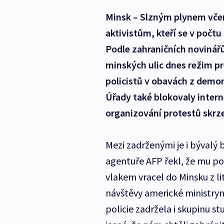
Minsk – Slzným plynem včera
aktivistům, kteří se v počt
Podle zahraničních novinářů 
minských ulic dnes režim pr
policistů v obavách z demons
Úřady také blokovaly inter
organizování protestů skrze
Mezi zadrženými je i bývalý 
agentuře AFP řekl, že mu pol
vlakem vracel do Minsku z lit
návštěvy americké ministryně
policie zadržela i skupinu s