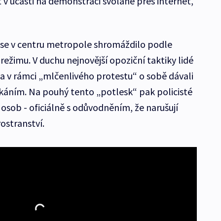
t v účasti na demonstraci svolané přes internet,“
se v centru metropole shromáždilo podle
ežimu. V duchu nejnovější opoziční taktiky lidé
 a v rámci „mlčenlivého protestu“ o sobě dávali
káním. Na pouhý tento „potlesk“ pak policisté
sob - oficiálně s odůvodněním, že narušují
ostranství.