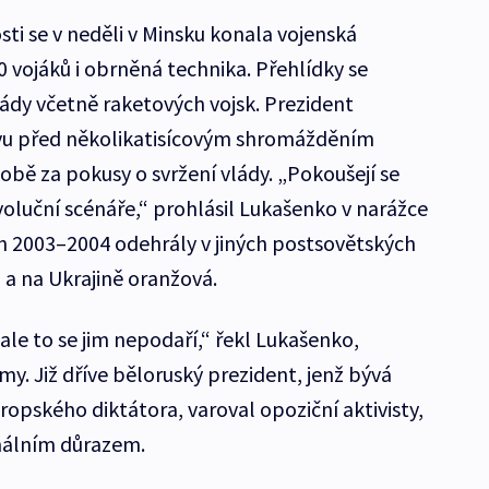
osti se v neděli v Minsku konala vojenská
0 vojáků i obrněná technika. Přehlídky se
mády včetně raketových vojsk. Prezident
vu před několikatisícovým shromážděním
sobě za pokusy o svržení vlády. „Pokoušejí se
oluční scénáře,“ prohlásil Lukašenko v narážce
ch 2003–2004 odehrály v jiných postsovětských
á a na Ukrajině oranžová.
 ale to se jim nepodaří,“ řekl Lukašenko,
y. Již dříve běloruský prezident, jenž bývá
opského diktátora, varoval opoziční aktivisty,
imálním důrazem.