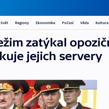
Svět
Regiony
Ekonomika
Počasí
Věda
Kultura
žim zatýkal opozič
okuje jejich servery