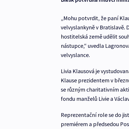
„Mohu potvrdit, že paní Klau
velvyslankyně v Bratislavě.
hostitelská země udělit sou
nástupce,“ uvedla Lagronov
velvyslance.
Livia Klausová je vystudov
Klause prezidentem v březnu
se různým charitativním akt
fondu manželů Livie a Václa
Reprezentační role se do jist
premiérem a předsedou Posl