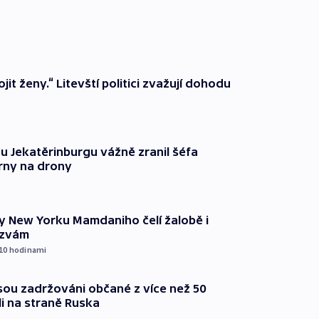
it ženy.“ Litevští politici zvažují dohodu
u Jekatěrinburgu vážně zranil šéfa
rny na drony
ty New Yorku Mamdaniho čelí žalobě i
ýzvám
 10
hodinami
jsou zadržováni občané z více než 50
li na straně Ruska