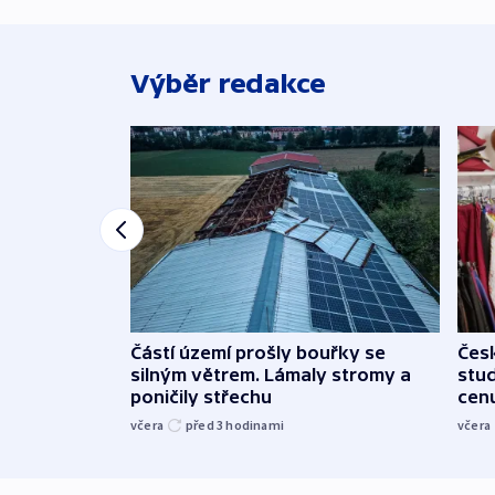
Výběr redakce
Částí území prošly bouřky se
Čes
silným větrem. Lámaly stromy a
stu
poničily střechu
cenu
včera
před 3
hodinami
včera