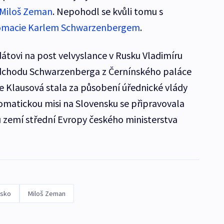
 Miloš Zeman
. Nepohodl se kvůli tomu s
lomacie Karlem Schwarzenbergem
.
idátovi na post velvyslance v Rusku Vladimíru
dchodu Schwarzenberga z Černínského paláce
se Klausová stala za působení úřednické vlády
lomatickou misi na Slovensku se připravovala
zemí střední Evropy českého ministerstva
nsko
Miloš Zeman