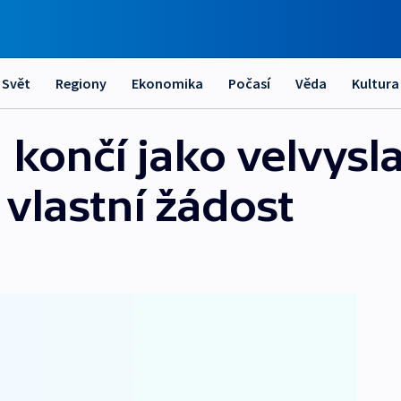
Svět
Regiony
Ekonomika
Počasí
Věda
Kultura
á končí jako velvys
vlastní žádost