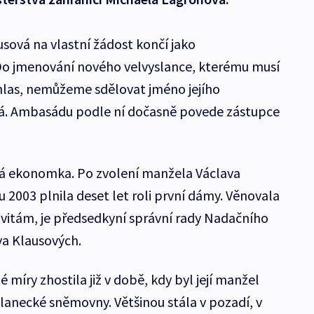
sová na vlastní žádost končí jako
 Do jmenování nového velvyslance, kterému musí
hlas, nemůžeme sdělovat jméno jejího
á. Ambasádu podle ní dočasně povede zástupce
aná ekonomka. Po zvolení manžela Václava
 2003 plnila deset let roli první dámy. Věnovala
ivitám, je předsedkyní správní rady Nadačního
va Klausových.
é míry zhostila již v době, kdy byl její manžel
anecké sněmovny. Většinou stála v pozadí, v