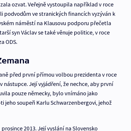
ala ozvat. Veřejně vystoupila například v roce
ůli podvodům ve stranických financích vyzýván k
vském náměstí na Klausovu podporu přečetla
tarší syn Václav se také věnuje politice, v roce
za ODS.
 Zemana
aně před první přímou volbou prezidenta v roce
v nástupce. Její vyjádření, že nechce, aby první
luvila pouze německy, bylo vnímáno jako
i jeho soupeři Karlu Schwarzenbergovi, jehož
 prosince 2013. Její vyslání na Slovensko