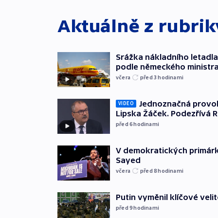
Aktuálně z rubri
Srážka nákladního letadla
podle německého ministra
včera
před 3
hodinami
Jednoznačná provok
VIDEO
Lipska Žáček. Podezřívá 
před 6
hodinami
V demokratických primárká
Sayed
včera
před 8
hodinami
Putin vyměnil klíčové velit
před 9
hodinami