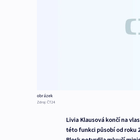
obrázek
Zdroj:
ČT24
Livia Klausová končí na vla
této funkci působí od roku 
Blesk potvrdila mluvčí mini