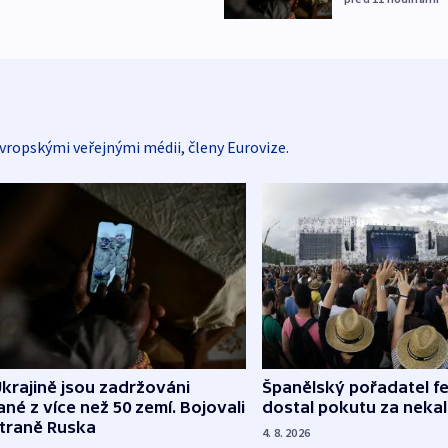
vropskými veřejnými médii, členy Eurovize.
Španělský pořadatel fe
krajině jsou zadržováni
dostal pokutu za nekal
né z více než 50 zemí. Bojovali
straně Ruska
4. 8. 2026