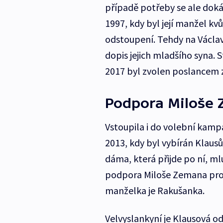
případě potřeby se ale dokáz
1997, kdy byl její manžel kv
odstoupení. Tehdy na Václa
dopis jejich mladšího syna. S
2017 byl zvolen poslancem 
Podpora Miloše
Vstoupila i do volební kamp
2013, kdy byl vybírán Klausů
dáma, která přijde po ní, m
podpora Miloše Zemana prot
manželka je Rakušanka.
Velvyslankyní je Klausová od