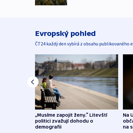
Evropský pohled
ČT24 každý den vybírá z obsahu publikovaného e
„Musíme zapojit ženy.“ Litevští
Na U
politici zvažují dohodu o
obča
demografii
na 