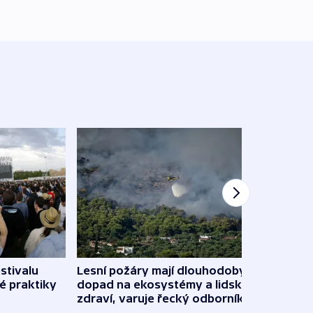
stivalu
Lesní požáry mají dlouhodobý
Ukraj
é praktiky
dopad na ekosystémy a lidské
Franc
zdraví, varuje řecký odborník
požá