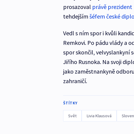
prosazoval
právě prezident
tehdejším
šéfem české dip
Vedl s ním spor i kvůli kand
Remkovi. Po pádu vlády a o
spor skončil, velvyslankyní 
Jiřího Rusnoka. Na svoji dip
jako zaměstnankyně odboru 
zahraničí.
ŠTÍTKY
Svět
Livia Klausová
Slove