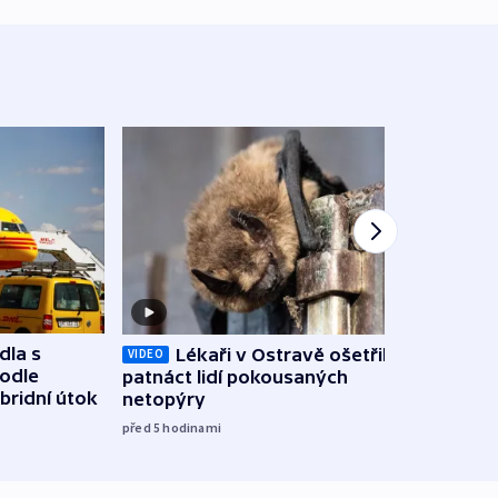
dla s
Lékaři v Ostravě ošetřili už
Koali
VIDEO
podle
patnáct lidí pokousaných
novel
bridní útok
netopýry
zájm
před 5
hodinami
před 5