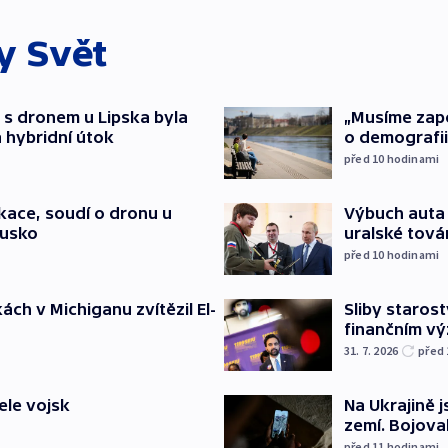
ky
Svět
 s dronem u Lipska byla
„Musíme zapoj
 hybridní útok
o demografii
před 10
hodinami
ace, soudí o dronu u
Výbuch auta 
Rusko
uralské tová
před 10
hodinami
ch v Michiganu zvítězil El-
Sliby staros
finančním v
31. 7. 2026
před
ele vojsk
Na Ukrajině 
zemí. Bojova
před 11
hodinami