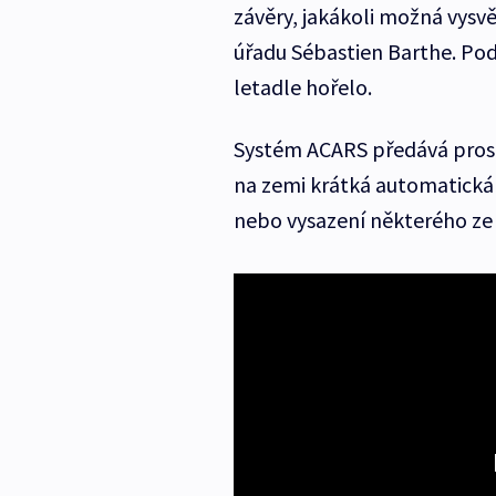
závěry, jakákoli možná vysv
úřadu Sébastien Barthe. Podl
letadle hořelo.
Systém ACARS předává prostř
na zemi krátká automatická h
nebo vysazení některého ze