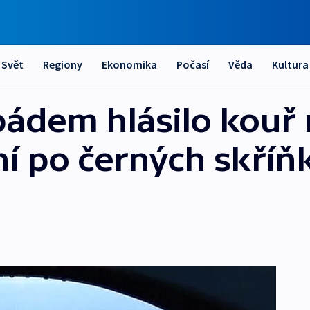
Svět
Regiony
Ekonomika
Počasí
Věda
Kultura
pádem hlásilo kouř
ní po černých skříň