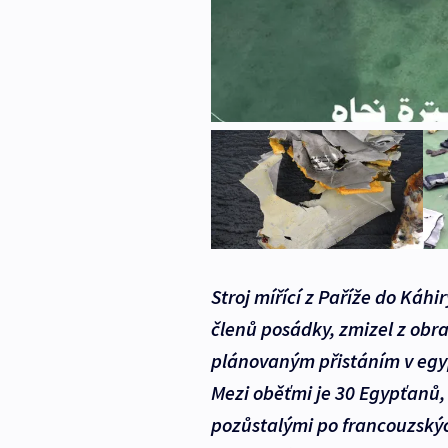
Stroj mířící z Paříže do Káhi
členů posádky, zmizel z obra
plánovaným přistáním v egy
Mezi oběťmi je 30 Egypťanů,
pozůstalými po francouzskýc