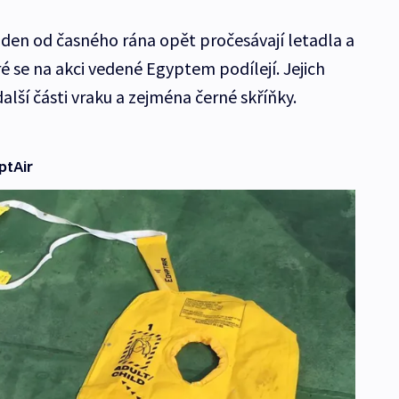
 den od časného rána opět pročesávají letadla a
ré se na akci vedené Egyptem podílejí. Jejich
lší části vraku a zejména černé skříňky.
ptAir