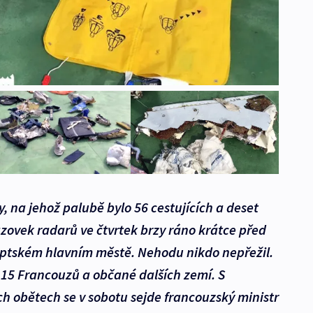
ry, na jehož palubě bylo 56 cestujících a deset
zovek radarů ve čtvrtek brzy ráno krátce před
ptském hlavním městě. Nehodu nikdo nepřežil.
 15 Francouzů a občané dalších zemí. S
h obětech se v sobotu sejde francouzský ministr