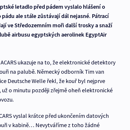
ptské letadlo před pádem vyslalo hlášení o
 pádu ale stále zůstávají dál nejasné. Pátrací
ají ve Středozemním moři další trosky a snaží
palubě airbusu egyptských aerolinek EgyptAir
 ACARS ukazuje na to, že elektronické detektory
kouři na palubě. Německý odborník Tim van
ce Deutsche Welle řekl, že kouř byl nejprve
, už o minutu později zřejmě oheň elektronické
ovozu.
ACARS vyslal krátce před ukončením datových
kouři v kabině… Nevytváříme z toho žádné