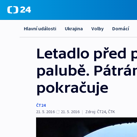
Hlavní události
Ukrajina
Volby
Domácí
Letadlo před 
palubě. Pátrá
pokračuje
ČT24
21. 5. 2016
21. 5. 2016
|
Zdroj:
ČT24, ČTK