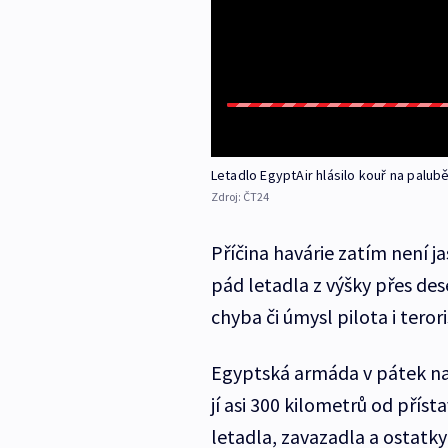
Letadlo EgyptAir hlásilo kouř na palub
Zdroj:
ČT24
Příčina havárie zatím není j
pád letadla z výšky přes de
chyba či úmysl pilota i terori
Egyptská armáda v pátek naš
jí asi 300 kilometrů od přís
letadla, zavazadla a ostatky 