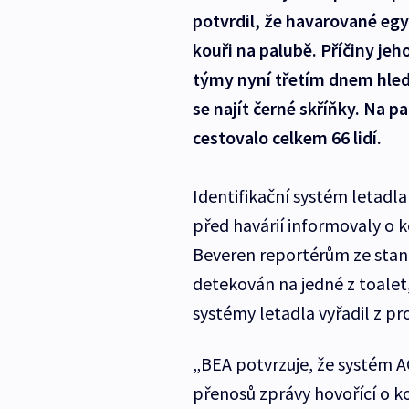
potvrdil, že havarované egy
kouři na palubě. Příčiny jeho
týmy nyní třetím dnem hled
se najít černé skříňky. Na 
cestovalo celkem 66 lidí.
Identifikační systém letadla
před havárií informovaly o 
Beveren reportérům ze stani
detekován na jedné z toalet
systémy letadla vyřadil z pr
„BEA potvrzuje, že systém 
přenosů zprávy hovořící o 