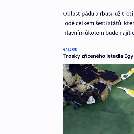
Oblast pádu airbusu už třetí
lodě celkem šesti států, kte
hlavním úkolem bude najít da
GALERIE
Trosky zříceného letadla Egy