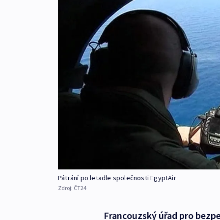
Pátrání po letadle společnosti EgyptAir
Zdroj:
ČT24
Francouzský úřad pro bezpeč