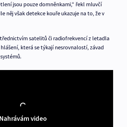
ětlení jsou pouze domněnkami,“ řekl mluvčí
e něj však detekce kouře ukazuje na to, že v
ednictvím satelitů či radiofrekvencí z letadla
lášení, která se týkají nesrovnalostí, závad
 systémů.
Nahrávám video