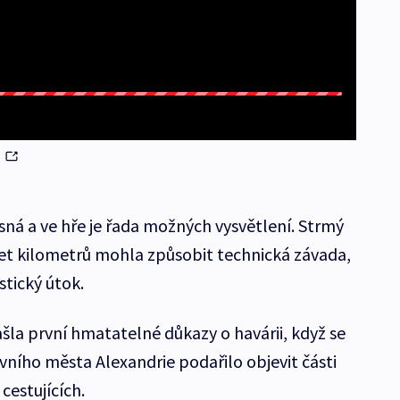
ě
asná a ve hře je řada možných vysvětlení. Strmý
set kilometrů mohla způsobit technická závada,
stický útok.
la první hmatatelné důkazy o havárii, když se
tavního města Alexandrie podařilo objevit části
cestujících.