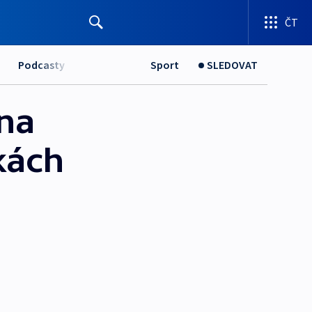
ČT
Podcasty
Sport
SLEDOVAT
 na
kách