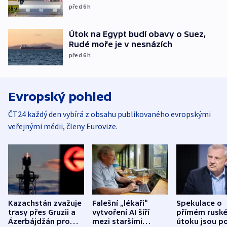
před 6
h
Útok na Egypt budí obavy o Suez,
Rudé moře je v nesnázích
před 6
h
Evropský pohled
ČT24 každý den vybírá z obsahu publikovaného evropskými
veřejnými médii, členy Eurovize.
Kazachstán zvažuje
Falešní „lékaři“
Spekulace o
trasy přes Gruzii a
vytvoření AI šíří
přímém rusk
Ázerbájdžán pro
mezi staršími
útoku jsou po