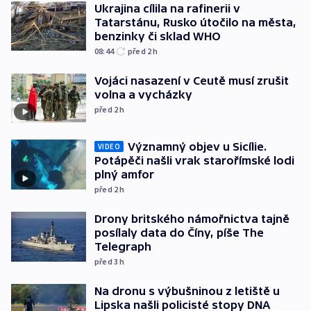
Ukrajina cílila na rafinerii v
Tatarstánu, Rusko útočilo na města,
benzinky či sklad WHO
08:44
před 2
h
Vojáci nasazení v Ceutě musí zrušit
volna a vycházky
před 2
h
Významný objev u Sicílie.
VIDEO
Potápěči našli vrak starořímské lodi
plný amfor
před 2
h
Drony britského námořnictva tajně
posílaly data do Číny, píše The
Telegraph
před 3
h
Na dronu s výbušninou z letiště u
Lipska našli policisté stopy DNA