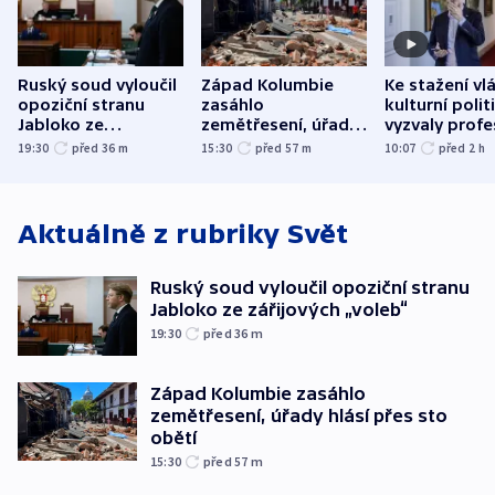
Ruský soud vyloučil
Západ Kolumbie
Ke stažení vl
opoziční stranu
zasáhlo
kulturní polit
Jabloko ze
zemětřesení, úřady
vyzvaly profe
zářijových „voleb“
hlásí přes sto obětí
organizace, s
19:30
před 36
m
15:30
před 57
m
10:07
před 2
h
odbory
Aktuálně z rubriky
Svět
Ruský soud vyloučil opoziční stranu
Jabloko ze zářijových „voleb“
19:30
před 36
m
Západ Kolumbie zasáhlo
zemětřesení, úřady hlásí přes sto
obětí
15:30
před 57
m