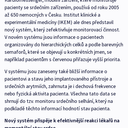
pacienty se srdečním zařízením, používá od roku 2005
až 650 nemocných v Česku. Institut klinické a
experimentální medicíny (IKEM) ale dnes představil
nový systém, který zefektivňuje monitorovací činnost.
V novém systému jsou informace o pacientech
organizovány do hierarchických celků a podle barevných
semaforů, které se objevují u konkrétních jmen, se
například pacientům s červenou přiřazuje vyšší priorita.
V systému jsou zaneseny také bližší informace o
pacientovi a stavu jeho implantovaného přístroje a
srdečních arytmiích, zahrnuta je i dechová frekvence
nebo fyzická aktivita pacienta. Všechna tato data se
shrnují do tzv. monitoru srdečního selhání, který na
podkladě těchto informací hodnotí stav pacienta.
Nový systém přispěje k efektivnější reakci lékařů na
momentální stav srdce