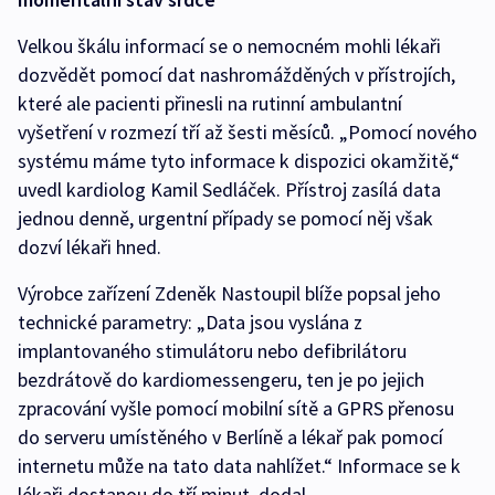
Velkou škálu informací se o nemocném mohli lékaři
dozvědět pomocí dat nashromážděných v přístrojích,
které ale pacienti přinesli na rutinní ambulantní
vyšetření v rozmezí tří až šesti měsíců. „Pomocí nového
systému máme tyto informace k dispozici okamžitě,“
uvedl kardiolog Kamil Sedláček. Přístroj zasílá data
jednou denně, urgentní případy se pomocí něj však
dozví lékaři hned.
Výrobce zařízení Zdeněk Nastoupil blíže popsal jeho
technické parametry: „Data jsou vyslána z
implantovaného stimulátoru nebo defibrilátoru
bezdrátově do kardiomessengeru, ten je po jejich
zpracování vyšle pomocí mobilní sítě a GPRS přenosu
do serveru umístěného v Berlíně a lékař pak pomocí
internetu může na tato data nahlížet.“ Informace se k
lékaři dostanou do tří minut, dodal.