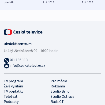
vývoz ropy do
Poláky nebezpečné
míní estonsk
před 6
h
8. 8. 2026
7. 8. 2026
Evropy
zdravotní rady
bezpečnostn
expert
Divácké centrum
každý všední den:
8:00—16:00 hodin
261 136 113
info@ceskatelevize.cz
TV program
Pro média
Živé vysílání
Reklama
TV poplatky
Studio Brno
Teletext
Studio Ostrava
Podcasty
Rada ČT