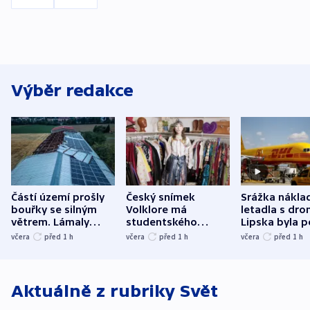
Výběr redakce
Částí území prošly
Český snímek
Srážka nákla
bouřky se silným
Volklore má
letadla s dr
větrem. Lámaly
studentského
Lipska byla p
stromy a poničily
Oscara, zabojuje o
německého mi
včera
před 1
h
včera
před 1
h
včera
před 1
h
střechu
cenu za krátký film
hybridní útok
Aktuálně z rubriky
Svět