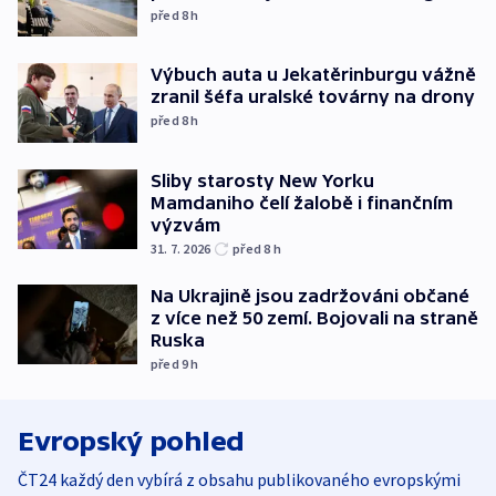
před 8
h
Výbuch auta u Jekatěrinburgu vážně
zranil šéfa uralské továrny na drony
před 8
h
Sliby starosty New Yorku
Mamdaniho čelí žalobě i finančním
výzvám
31. 7. 2026
před 8
h
Na Ukrajině jsou zadržováni občané
z více než 50 zemí. Bojovali na straně
Ruska
před 9
h
Evropský pohled
ČT24 každý den vybírá z obsahu publikovaného evropskými