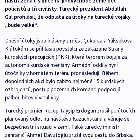
nastražená u silnice na jihovýchodě země pět
policistů a tři civilisty. Turecký prezident Abdullah
Gül prohlásil, že odplata za útoky na turecké vojáky
„bude velká“.
Dnešní útoky jsou hlášeny z měst Çukurca a Yüksekova.
K útokům se přihlásili povstalci ze zakázané Strany
kurdských pracujících (PKK), která terorem bojuje za
autonomii kurdské menšiny. Armádní oddíly nyní
útočníky v hornatém terénu pronásledují. Během
dopoledních akcí bylo zabito nejméně 15 kurdských
ozbrojenců, postup pozemních komand podporují
palbou bitevní vrtulníky.
Turecký premiér Recep Tayyip Erdogan zrušil po útocích
plánovaný odlet na návštěvu Kazachstánu a věnuje se
bezpečnostní situaci v zemi. Také turecký ministr
zahraničí Ahmet Davutoglu zrušil svou cestu do Srbska.