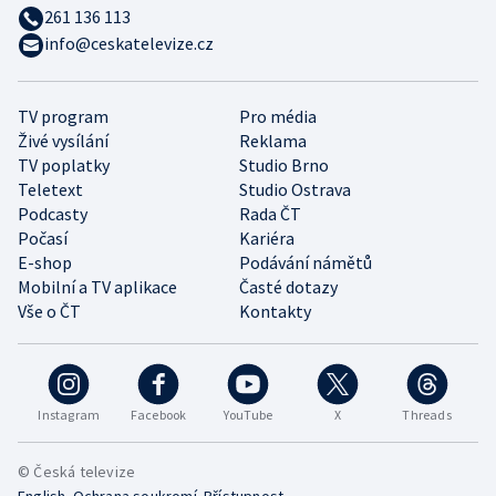
261 136 113
info@ceskatelevize.cz
TV program
Pro média
Živé vysílání
Reklama
TV poplatky
Studio Brno
Teletext
Studio Ostrava
Podcasty
Rada ČT
Počasí
Kariéra
E-shop
Podávání námětů
Mobilní a TV aplikace
Časté dotazy
Vše o ČT
Kontakty
Instagram
Facebook
YouTube
X
Threads
© Česká televize
•
•
English
Ochrana soukromí
Přístupnost