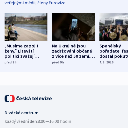
veřejnými médii, členy Eurovize.
„Musíme zapojit
Na Ukrajině jsou
Španělský
ženy.“ Litevští
zadržováni občané
pořadatel fes
politici zvažují
z více než 50 zemí.
dostal pokut
dohodu o
Bojovali na straně
nekalé prakti
před 8
h
před 9
h
4. 8. 2026
demografii
Ruska
Divácké centrum
každý všední den:
8:00—16:00 hodin