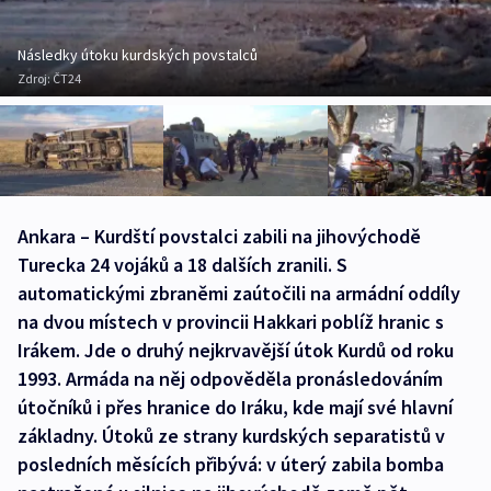
Následky útoku kurdských povstalců
Zdroj:
ČT24
Ankara – Kurdští povstalci zabili na jihovýchodě
Turecka 24 vojáků a 18 dalších zranili. S
automatickými zbraněmi zaútočili na armádní oddíly
na dvou místech v provincii Hakkari poblíž hranic s
Irákem. Jde o druhý nejkrvavější útok Kurdů od roku
1993. Armáda na něj odpověděla pronásledováním
útočníků i přes hranice do Iráku, kde mají své hlavní
základny. Útoků ze strany kurdských separatistů v
posledních měsících přibývá: v úterý zabila bomba