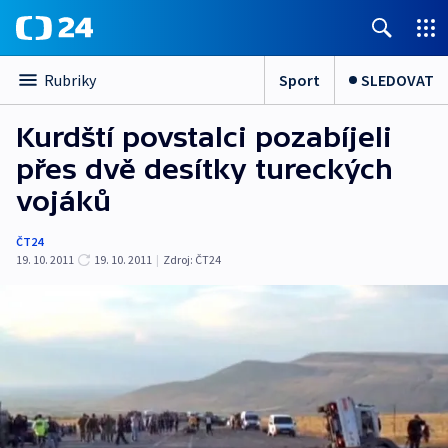
Sport
SLEDOVAT
Rubriky
Kurdští povstalci pozabíjeli
přes dvě desítky tureckých
vojáků
ČT24
19. 10. 2011
19. 10. 2011
|
Zdroj:
ČT24