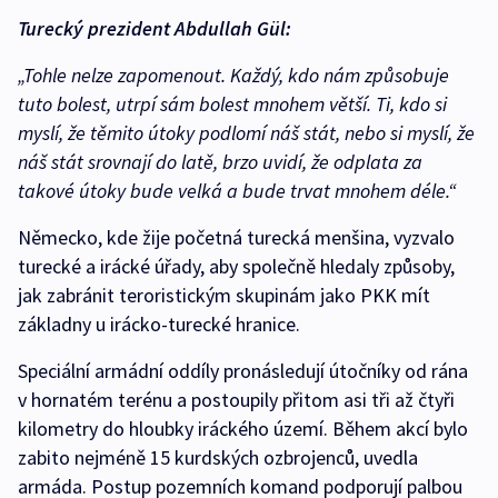
Turecký prezident Abdullah Gül:
„Tohle nelze zapomenout. Každý, kdo nám způsobuje
tuto bolest, utrpí sám bolest mnohem větší. Ti, kdo si
myslí, že těmito útoky podlomí náš stát, nebo si myslí, že
náš stát srovnají do latě, brzo uvidí, že odplata za
takové útoky bude velká a bude trvat mnohem déle.“
Německo, kde žije početná turecká menšina, vyzvalo
turecké a irácké úřady, aby společně hledaly způsoby,
jak zabránit teroristickým skupinám jako PKK mít
základny u irácko-turecké hranice.
Speciální armádní oddíly pronásledují útočníky od rána
v hornatém terénu a postoupily přitom asi tři až čtyři
kilometry do hloubky iráckého území. Během akcí bylo
zabito nejméně 15 kurdských ozbrojenců, uvedla
armáda. Postup pozemních komand podporují palbou