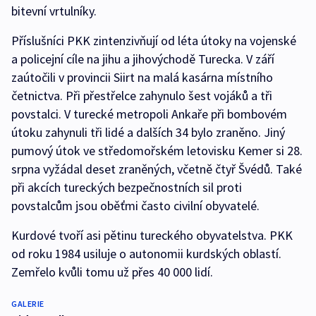
bitevní vrtulníky.
Příslušníci PKK zintenzivňují od léta útoky na vojenské
a policejní cíle na jihu a jihovýchodě Turecka. V září
zaútočili v provincii Siirt na malá kasárna místního
četnictva. Při přestřelce zahynulo šest vojáků a tři
povstalci. V turecké metropoli Ankaře při bombovém
útoku zahynuli tři lidé a dalších 34 bylo zraněno. Jiný
pumový útok ve středomořském letovisku Kemer si 28.
srpna vyžádal deset zraněných, včetně čtyř Švédů. Také
při akcích tureckých bezpečnostních sil proti
povstalcům jsou oběťmi často civilní obyvatelé.
Kurdové tvoří asi pětinu tureckého obyvatelstva. PKK
od roku 1984 usiluje o autonomii kurdských oblastí.
Zemřelo kvůli tomu už přes 40 000 lidí.
GALERIE