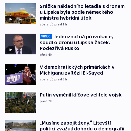
Srážka nákladního letadla s dronem
u Lipska byla podle německého
ministra hybridní útok
včera
před 1
h
Jednoznačná provokace,
VIDEO
soudí o dronu u Lipska Žáček.
Podezřívá Rusko
před 4
h
V demokratických primárkách v
Michiganu zvítězil El-Sayed
včera
před 6
h
Putin vyměnil klíčové velitele vojsk
před 7
h
„Musíme zapojit ženy.“ Litevští
politici zvažují dohodu o demografii