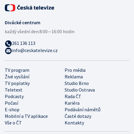
Divácké centrum
každý všední den:
8:00—16:00 hodin
261 136 113
info@ceskatelevize.cz
TV program
Pro média
Živé vysílání
Reklama
TV poplatky
Studio Brno
Teletext
Studio Ostrava
Podcasty
Rada ČT
Počasí
Kariéra
E-shop
Podávání námětů
Mobilní a TV aplikace
Časté dotazy
Vše o ČT
Kontakty