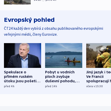
Evropský pohled
ČT24 každý den vybírá z obsahu publikovaného evropskými
veřejnými médii, členy Eurovize.
Spekulace o
Pobyt u vodních
Jiný jazyk i t
přímém ruském
ploch zvyšuje
Ve Francii
útoku jsou pošetilé,
duševní pohodu,
spolupracují h
míní estonský
ukázala
různých zemí
před 4
h
před 14
h
včera v 15:30
bezpečnostní
mezinárodní studie
expert