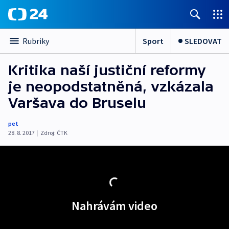
Sport
SLEDOVAT
Rubriky
Kritika naší justiční reformy
je neopodstatněná, vzkázala
Varšava do Bruselu
pet
28. 8. 2017
|
Zdroj:
ČTK
Nahrávám video