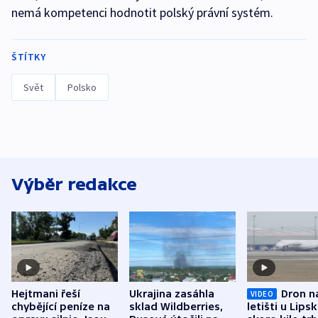
nemá kompetenci hodnotit polský právní systém.
ŠTÍTKY
Svět
Polsko
Výběr redakce
Hejtmani řeší
Ukrajina zasáhla
Dron n
VIDEO
chybějící peníze na
sklad Wildberries,
letišti u Lips