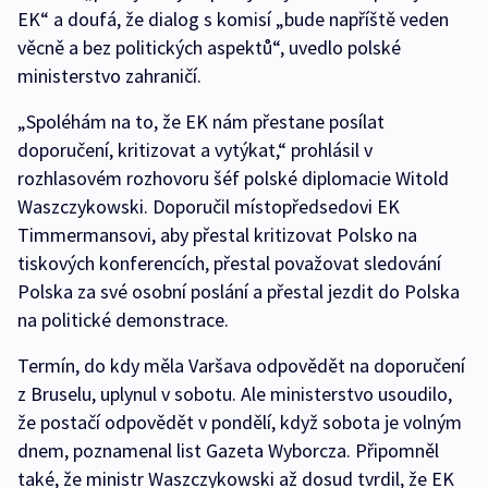
EK“ a doufá, že dialog s komisí „bude napříště veden
věcně a bez politických aspektů“, uvedlo polské
ministerstvo zahraničí.
„Spoléhám na to, že EK nám přestane posílat
doporučení, kritizovat a vytýkat,“ prohlásil v
rozhlasovém rozhovoru šéf polské diplomacie Witold
Waszczykowski. Doporučil místopředsedovi EK
Timmermansovi, aby přestal kritizovat Polsko na
tiskových konferencích, přestal považovat sledování
Polska za své osobní poslání a přestal jezdit do Polska
na politické demonstrace.
Termín, do kdy měla Varšava odpovědět na doporučení
z Bruselu, uplynul v sobotu. Ale ministerstvo usoudilo,
že postačí odpovědět v pondělí, když sobota je volným
dnem, poznamenal list Gazeta Wyborcza. Připomněl
také, že ministr Waszczykowski až dosud tvrdil, že EK