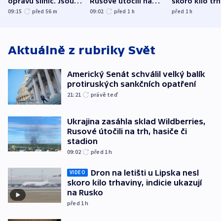
opravu silnic. Jsou
Rusové útočili na
skoro kilo trh
nenárokové, namítá
trh, hasiče či
indicie ukazuj
09:15
před 56
m
09:02
před 1
h
před 1
h
ministerstvo
stadion
Rusko
Aktuálně z rubriky
Svět
Americký Senát schválil velký balík
protiruských sankčních opatření
21:21
právě teď
Ukrajina zasáhla sklad Wildberries,
Rusové útočili na trh, hasiče či
stadion
09:02
před 1
h
Dron na letišti u Lipska nesl
VIDEO
skoro kilo trhaviny, indicie ukazují
na Rusko
před 1
h