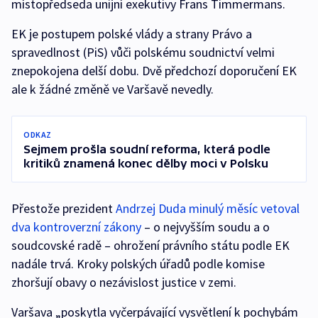
místopředseda unijní exekutivy Frans Timmermans.
EK je postupem polské vlády a strany Právo a
spravedlnost (PiS) vůči polskému soudnictví velmi
znepokojena delší dobu. Dvě předchozí doporučení EK
ale k žádné změně ve Varšavě nevedly.
ODKAZ
Sejmem prošla soudní reforma, která podle
kritiků znamená konec dělby moci v Polsku
Přestože prezident
Andrzej Duda minulý měsíc vetoval
dva kontroverzní zákony
– o nejvyšším soudu a o
soudcovské radě – ohrožení právního státu podle EK
nadále trvá. Kroky polských úřadů podle komise
zhoršují obavy o nezávislost justice v zemi.
Varšava „poskytla vyčerpávající vysvětlení k pochybám