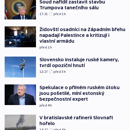
Soud nařídil zastavit stavbu
Trumpova tanečního sálu
17:21
před 1
h
Židovští osadníci na Západním břehu
napadají Palestince a kritizují i
vlastní armádu
před 1
h
Slovensko instaluje ruské kamery,
tvrdí opoziční hnutí
12:27
před 3
h
Spekulace o přímém ruském útoku
jsou pošetilé, míní estonský
bezpečnostní expert
před 4
h
V bratislavské rafinerii Slovnaft
hořelo
14:22
před 4
h