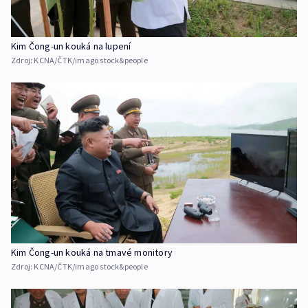
Kim Čong-un kouká na lupení
Zdroj:
KCNA/ČTK/imago stock&people
Kim Čong-un kouká na tmavé monitory
Zdroj:
KCNA/ČTK/imago stock&people