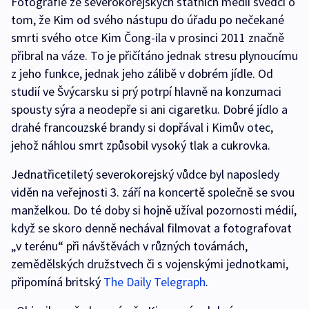
Fotografie ze severokorejských státních médií svědčí o
tom, že Kim od svého nástupu do úřadu po nečekané
smrti svého otce Kim Čong-ila v prosinci 2011 značně
přibral na váze. To je přičítáno jednak stresu plynoucímu
z jeho funkce, jednak jeho zálibě v dobrém jídle. Od
studií ve Švýcarsku si prý potrpí hlavně na konzumaci
spousty sýra a neodepře si ani cigaretku. Dobré jídlo a
drahé francouzské brandy si dopřával i Kimův otec,
jehož náhlou smrt způsobil vysoký tlak a cukrovka.
Jednatřicetiletý severokorejský vůdce byl naposledy
viděn na veřejnosti 3. září na koncertě společně se svou
manželkou. Do té doby si hojně užíval pozornosti médií,
když se skoro denně nechával filmovat a fotografovat
„v terénu“ při návštěvách v různých továrnách,
zemědělských družstvech či s vojenskými jednotkami,
připomíná britský
The Daily Telegraph
.