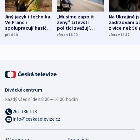
Jiný jazyk i technika.
„Musíme zapojit
Na Ukrajině j
Ve Francii
ženy.“ Litevští
zadržováni o
spolupracují hasiči z
politici zvažují
z více než 50 
různých zemí
dohodu o
Bojovali na s
před 1
h
včera v 16:00
včera v 14:37
demografii
Ruska
Divácké centrum
každý všední den:
8:00—16:00 hodin
261 136 113
info@ceskatelevize.cz
TV program
Pro média