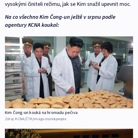
vysokými činiteli režimu, jak se Kim snažil upevnit moc.
Na co všechno Kim Čong-un ještě v srpnu podle
agentury KCNA koukal:
Kim Čong-un kouká na hromadu pečiva
Zdroj:
KCNA/ČTK/imago stock&people