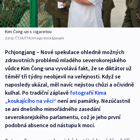
Kim Čong-un s cigaretou
Zdroj:
ČT24/ČTK/imago stock&people
Pchjongjang – Nové spekulace ohledně možných
zdravotních problémů mladého severokorejského
vůdce Kim Čong-una vyvolává fakt, že se diktátor už
téměř tři týdny neobjevil na veřejnosti. Když se
naposledy ukázal, měl navíc nejistou chůzi a očividně
kulhal. Po tradiční záplavě
fotografií Kima
„koukajícího na věci“
není ani památky. Nezúčastnil
se ani dnešního mimořádného zasedání
severokorejského parlamentu, což je jeho první
podobná absence od nástupu k moci.