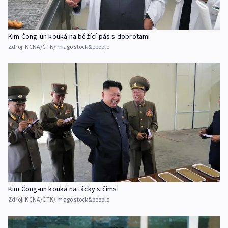
Kim Čong-un kouká na běžící pás s dobrotami
Zdroj:
KCNA/ČTK/imago stock&people
Kim Čong-un kouká na tácky s čímsi
Zdroj:
KCNA/ČTK/imago stock&people