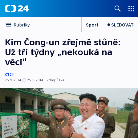
Sport
SLEDOVAT
Rubriky
Kim Čong-un zřejmě stůně:
Už tři týdny „nekouká na
věci“
ČT24
25. 9. 2014
25. 9. 2014
|
Zdroj:
ČT24