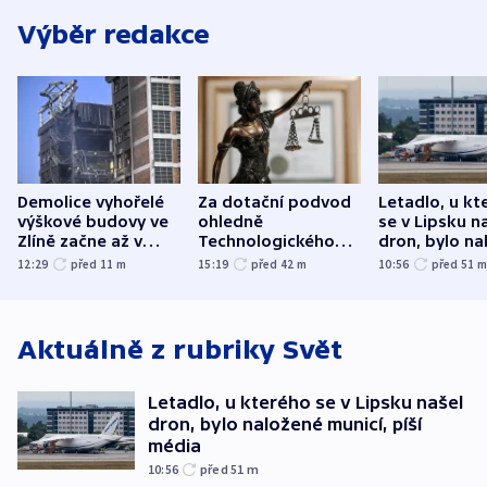
Výběr redakce
Demolice vyhořelé
Za dotační podvod
Letadlo, u kt
výškové budovy ve
ohledně
se v Lipsku n
Zlíně začne až v
Technologického
dron, bylo na
následujících dnech
parku poslal soud
municí, píší 
12:29
před 11
m
15:19
před 42
m
10:56
před 51
do vězení dva muže
Aktuálně z rubriky
Svět
Letadlo, u kterého se v Lipsku našel
dron, bylo naložené municí, píší
média
10:56
před 51
m