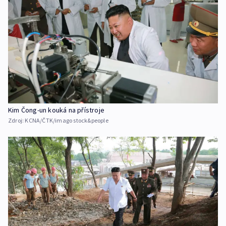
Kim Čong-un kouká na přístroje
Zdroj:
KCNA/ČTK/imago stock&people