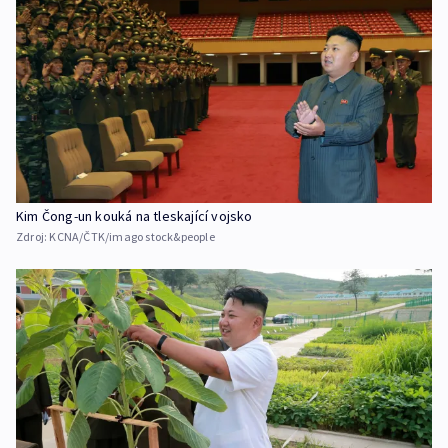
Kim Čong-un kouká na tleskající vojsko
Zdroj:
KCNA/ČTK/imago stock&people