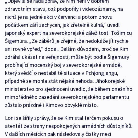
„Objevila se řada zpráv, že Kim není v dobrém
zdravotním stavu, což podpořily i videozáznamy, na
nichž je na jedné akci v červenci a potom znovu
počátkem září zachycen, jak zřetelně kulhá,“ uvedl
japonský expert na severokorejské záležitosti Tošimicu
Šigemura. „Ze záběrů je zřejmé, že nedokáže jít rychle
ani rovně vpřed,“ dodal. Dalším důvodem, proč se Kim
zdráhá ukázat na veřejnosti, může být podle Šigemury
probíhající mocenský boj v severokorejské armádě,
který svědčí o nestabilitě situace v Pchjongjangu,
případně se mohla stát nějaká nehoda. Jihokorejské
ministerstvo pro sjednocení uvedlo, že během dnešního
mimořádného zasedání severokorejského parlamentu
zůstalo prázdné i Kimovo obvyklé místo.
Loni se šířily zprávy, že se Kim stal terčem pokusu o
atentát ze strany nespokojených armádních důstojníků.
V dalších měsících pak následovaly čistky mezi