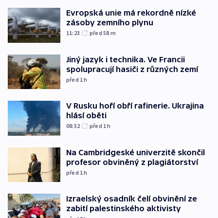
Evropská unie má rekordně nízké
zásoby zemního plynu
11:23
před 58
m
Jiný jazyk i technika. Ve Francii
spolupracují hasiči z různých zemí
před 1
h
V Rusku hoří obří rafinerie. Ukrajina
hlásí oběti
08:52
před 1
h
Na Cambridgeské univerzitě skončil
profesor obviněný z plagiátorství
před 1
h
Izraelský osadník čelí obvinění ze
zabití palestinského aktivisty