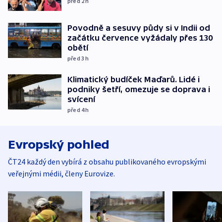
před 2
h
Povodně a sesuvy půdy si v Indii od
začátku července vyžádaly přes 130
obětí
před 3
h
Klimatický budíček Maďarů. Lidé i
podniky šetří, omezuje se doprava i
svícení
před 4
h
Evropský pohled
ČT24 každý den vybírá z obsahu publikovaného evropskými
veřejnými médii, členy Eurovize.