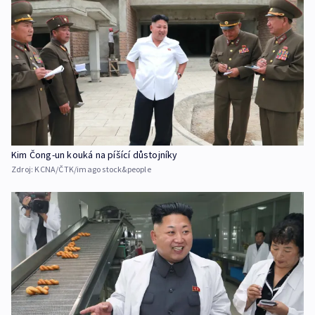
Kim Čong-un kouká na píšící důstojníky
Zdroj:
KCNA/ČTK/imago stock&people