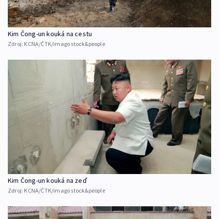
Kim Čong-un kouká na cestu
Zdroj:
KCNA/ČTK/imago stock&people
Kim Čong-un kouká na zeď
Zdroj:
KCNA/ČTK/imago stock&people