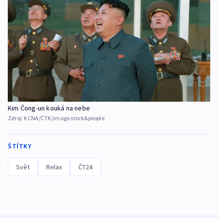
Kim Čong-un kouká na nebe
Zdroj:
KCNA/ČTK/imago stock&people
ŠTÍTKY
Svět
Relax
ČT24