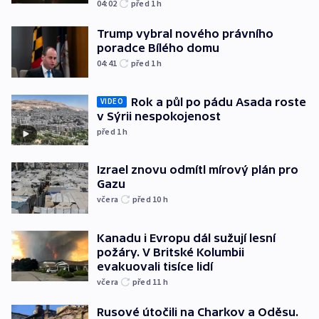
04:02
před 1
h
Trump vybral nového právního
poradce Bílého domu
04:41
před 1
h
Rok a půl po pádu Asada roste
VIDEO
v Sýrii nespokojenost
před 1
h
Izrael znovu odmítl mírový plán pro
Gazu
včera
před 10
h
Kanadu i Evropu dál sužují lesní
požáry. V Britské Kolumbii
evakuovali tisíce lidí
včera
před 11
h
Rusové útočili na Charkov a Oděsu.