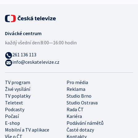
Divácké centrum
každý všední den:
8:00—16:00 hodin
261 136 113
info@ceskatelevize.cz
TV program
Pro média
Živé vysílání
Reklama
TV poplatky
Studio Brno
Teletext
Studio Ostrava
Podcasty
Rada ČT
Počasí
Kariéra
E-shop
Podávání námětů
Mobilní a TV aplikace
Časté dotazy
Vše o ČT
Kontakty