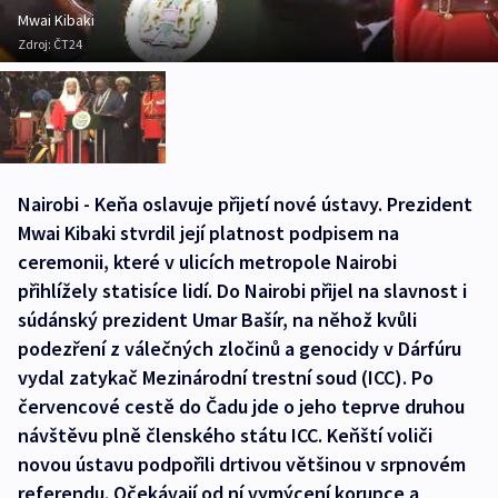
Mwai Kibaki
Zdroj:
ČT24
Nairobi - Keňa oslavuje přijetí nové ústavy. Prezident
Mwai Kibaki stvrdil její platnost podpisem na
ceremonii, které v ulicích metropole Nairobi
přihlížely statisíce lidí. Do Nairobi přijel na slavnost i
súdánský prezident Umar Bašír, na něhož kvůli
podezření z válečných zločinů a genocidy v Dárfúru
vydal zatykač Mezinárodní trestní soud (ICC). Po
červencové cestě do Čadu jde o jeho teprve druhou
návštěvu plně členského státu ICC. Keňští voliči
novou ústavu podpořili drtivou většinou v srpnovém
referendu. Očekávají od ní vymýcení korupce a