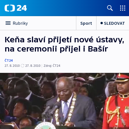
Sport
SLEDOVAT
Rubriky
Keňa slaví přijetí nové ústavy,
na ceremonii přijel i Bašír
ČT24
27. 8. 2010
27. 8. 2010
|
Zdroj:
ČT24