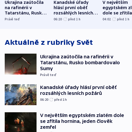
Ukrajina zaútočila
Kanadské úřady
V největším
na rafinérii v
hlásí první oběť
egyptském z
Tatarstánu, Rusko
rozsáhlých lesních
dole se zřítila
bombardovalo
požárů
hornina, jede
Právě teď
06:20
před 1
h
04:02
před 1
h
Sumy
člověk zemře
Aktuálně z rubriky
Svět
Ukrajina zaútočila na rafinérii v
Tatarstánu, Rusko bombardovalo
Sumy
Právě teď
Kanadské úřady hlásí první oběť
rozsáhlých lesních požárů
06:20
před 1
h
V největším egyptském zlatém dole
se zřítila hornina, jeden člověk
zemřel