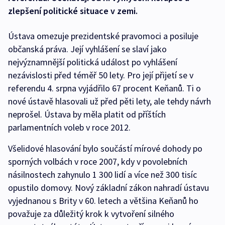
zlepšení politické situace v zemi.
Ústava omezuje prezidentské pravomoci a posiluje
občanská práva. Její vyhlášení se slaví jako
nejvýznamnější politická událost po vyhlášení
nezávislosti před téměř 50 lety. Pro její přijetí se v
referendu 4. srpna vyjádřilo 67 procent Keňanů. Ti o
nové ústavě hlasovali už před pěti lety, ale tehdy návrh
neprošel. Ústava by měla platit od příštích
parlamentních voleb v roce 2012.
Všelidové hlasování bylo součástí mírové dohody po
sporných volbách v roce 2007, kdy v povolebních
násilnostech zahynulo 1 300 lidí a více než 300 tisíc
opustilo domovy. Nový základní zákon nahradí ústavu
vyjednanou s Brity v 60. letech a většina Keňanů ho
považuje za důležitý krok k vytvoření silného