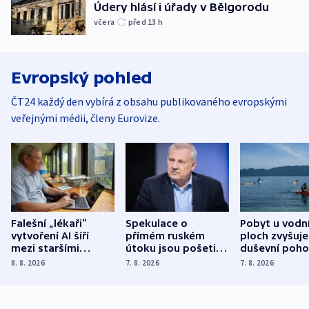
Údery hlásí i úřady v Bělgorodu
včera
před 13
h
Evropský pohled
ČT24 každý den vybírá z obsahu publikovaného evropskými
veřejnými médii, členy Eurovize.
Falešní „lékaři“
Spekulace o
Pobyt u vodn
vytvoření AI šíří
přímém ruském
ploch zvyšuje
mezi staršími
útoku jsou pošetilé,
duševní poho
Poláky nebezpečné
míní estonský
ukázala
8. 8. 2026
7. 8. 2026
7. 8. 2026
zdravotní rady
bezpečnostní
mezinárodní 
expert