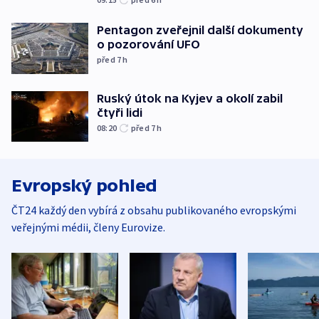
Pentagon zveřejnil další dokumenty
o pozorování UFO
před 7
h
Ruský útok na Kyjev a okolí zabil
čtyři lidi
08:20
před 7
h
Evropský pohled
ČT24 každý den vybírá z obsahu publikovaného evropskými
veřejnými médii, členy Eurovize.