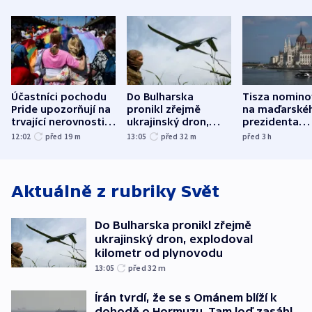
Účastníci pochodu
Do Bulharska
Tisza nomino
Pride upozorňují na
pronikl zřejmě
na maďarské
trvající nerovnosti i
ukrajinský dron,
prezidenta
společenskou
explodoval kilometr
bývalého šéf
12:02
před 19
m
13:05
před 32
m
před 3
h
atmosféru
od plynovodu
nejvyššího s
Aktuálně z rubriky
Svět
Do Bulharska pronikl zřejmě
ukrajinský dron, explodoval
kilometr od plynovodu
13:05
před 32
m
Írán tvrdí, že se s Ománem blíží k
dohodě o Hormuzu. Tam loď zasáhl