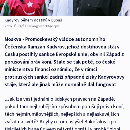
Kadyrov během dostihů v Dubaji
Zdroj:
ČT24/ČTK/imago stock&people
Moskva - Promoskevský vládce autonomního
Čečenska Ramzan Kadyrov, jehož dostihovou stáj v
Česku postihly sankce Evropské unie, obvinil Západ z
porušování práv koní. Stalo se tak poté, co české
ministerstvo financí oznámilo, že v rámci
protiruských sankcí zadrží případné zisky Kadyrovovy
stáje, která ale jinak může normálně dál fungovat.
„Jak lze vést jednání o lidských právech na Západě,
pokud tam nejhrubějším způsobem porušují práva koní,
těch nejmírumilovnějších, nejlepších a nejlaskavějších
zvířat na světě? Kdyby o tom uslyšel Bukefalos, i po
tisíciletích by se údivem pětkrát obrátil v hrobě,“ zlobí