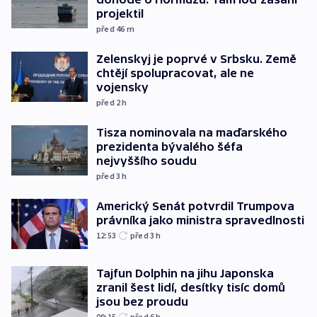
projektil
před 46
m
Zelenskyj je poprvé v Srbsku. Země
chtějí spolupracovat, ale ne
vojensky
před 2
h
Tisza nominovala na maďarského
prezidenta bývalého šéfa
nejvyššího soudu
před 3
h
Americký Senát potvrdil Trumpova
právníka jako ministra spravedlnosti
12:53
před 3
h
Tajfun Dolphin na jihu Japonska
zranil šest lidí, desítky tisíc domů
jsou bez proudu
09:15
před 6
h