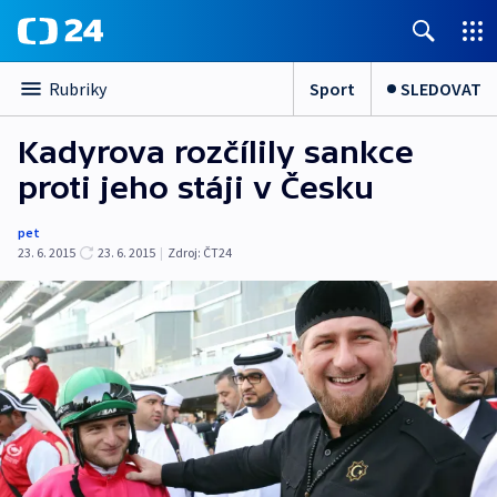
Sport
SLEDOVAT
Rubriky
Kadyrova rozčílily sankce
proti jeho stáji v Česku
pet
23. 6. 2015
23. 6. 2015
|
Zdroj:
ČT24