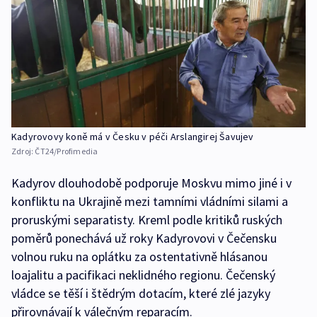
Kadyrovovy koně má v Česku v péči Arslangirej Šavujev
Zdroj:
ČT24/Profimedia
Kadyrov dlouhodobě podporuje Moskvu mimo jiné i v
konfliktu na Ukrajině mezi tamními vládními silami a
proruskými separatisty. Kreml podle kritiků ruských
poměrů ponechává už roky Kadyrovovi v Čečensku
volnou ruku na oplátku za ostentativně hlásanou
loajalitu a pacifikaci neklidného regionu. Čečenský
vládce se těší i štědrým dotacím, které zlé jazyky
přirovnávají k válečným reparacím.