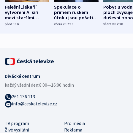
Falešní „lékaři“
Spekulace o
Pobyt u vodn
vytvoření AI šíří
přímém ruském
ploch zvyšuje
mezi staršími
útoku jsou pošetilé,
duševní poho
Poláky nebezpečné
míní estonský
ukázala
před 11
h
včera v 17:11
včera v 07:30
zdravotní rady
bezpečnostní
mezinárodní 
expert
Divácké centrum
každý všední den:
8:00—16:00 hodin
261 136 113
info@ceskatelevize.cz
TV program
Pro média
Živé vysílání
Reklama