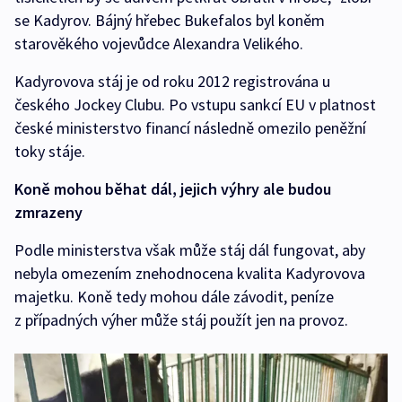
se Kadyrov. Bájný hřebec Bukefalos byl koněm
starověkého vojevůdce Alexandra Velikého.
Kadyrovova stáj je od roku 2012 registrována u
českého Jockey Clubu. Po vstupu sankcí EU v platnost
české ministerstvo financí následně omezilo peněžní
toky stáje.
Koně mohou běhat dál, jejich výhry ale budou
zmrazeny
Podle ministerstva však může stáj dál fungovat, aby
nebyla omezením znehodnocena kvalita Kadyrovova
majetku. Koně tedy mohou dále závodit, peníze
z případných výher může stáj použít jen na provoz.