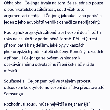
Obhajoba I Če-jinga trvala na tom, že se jednalo pouze
o podnikatelskou záležitost, soud však tuto
argumentaci nepřijal. I Če-jong jakoukoli vinu popírá a
jeden z jeho advokátů verdikt označil za nepřijatelný.
Podle jihokorejských zákonů trest vězení delší než tři
roky nelze uložit v podmíněné formě. Pětiletý trest
přitom patří k nejdelším, jaké byly v kauzách
jihokorejských podnikatelů uloženy. Konečný rozsudek
v případu I Če-jonga se ovšem vzhledem k
očekávánanému odvolacímu řízení čeká až v řádu
měsíců.
Současně s I Če-jongem byli ve stejném procesu
odsouzeni ke čtyřletému vězení další dva představitelé
Samsungu.
Rozhodnutí soudu může největší a nejznámější