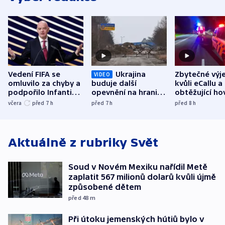
Vedení FIFA se
Ukrajina
Zbytečné výj
VIDEO
omluvilo za chyby a
buduje další
kvůli eCallu a
podpořilo Infantina.
opevnění na hranici
obtěžující ho
UEFA trvá na
s Běloruskem
zdržují záchr
včera
před 7
h
před 7
h
před 8
h
bojkotu
Aktuálně z rubriky
Svět
Soud v Novém Mexiku nařídil Metě
zaplatit 567 milionů dolarů kvůli újmě
způsobené dětem
před 48
m
Při útoku jemenských hútiů bylo v