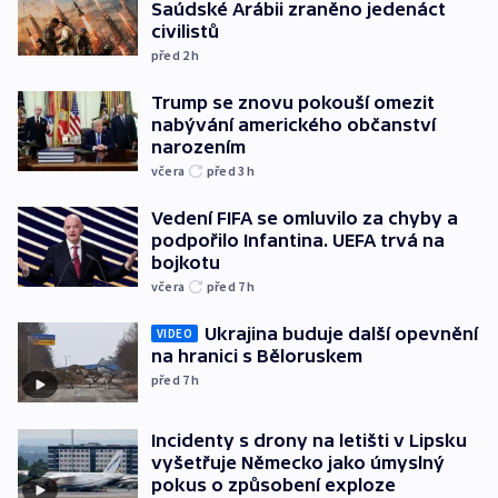
Saúdské Arábii zraněno jedenáct
civilistů
před 2
h
Trump se znovu pokouší omezit
nabývání amerického občanství
narozením
včera
před 3
h
Vedení FIFA se omluvilo za chyby a
podpořilo Infantina. UEFA trvá na
bojkotu
včera
před 7
h
Ukrajina buduje další opevnění
VIDEO
na hranici s Běloruskem
před 7
h
Incidenty s drony na letišti v Lipsku
vyšetřuje Německo jako úmyslný
pokus o způsobení exploze