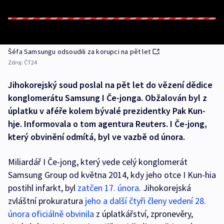
Šéfa Samsungu odsoudili za korupci na pět let
Zdroj:
ČT24
Jihokorejský soud poslal na pět let do vězení dědice
konglomerátu Samsung I Če-jonga. Obžalován byl z
úplatku v aféře kolem bývalé prezidentky Pak Kun-
hje. Informovala o tom agentura Reuters. I Če-jong,
který obvinění odmítá, byl ve vazbě od února.
Miliardář I Če-jong, který vede celý konglomerát
Samsung Group od května 2014, kdy jeho otce I Kun-hia
postihl infarkt, byl
zatčen 17. února
. Jihokorejská
zvláštní prokuratura
jeho a další čtyři členy vedení 28.
února oficiálně obvinila
z úplatkářství, zpronevěry,