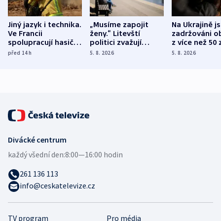
Jiný jazyk i technika.
„Musíme zapojit
Na Ukrajině j
Ve Francii
ženy.“ Litevští
zadržováni o
spolupracují hasiči z
politici zvažují
z více než 50 
různých zemí
dohodu o
Bojovali na s
před 14
h
5. 8. 2026
5. 8. 2026
demografii
Ruska
Divácké centrum
každý všední den:
8:00—16:00 hodin
261 136 113
info@ceskatelevize.cz
TV program
Pro média