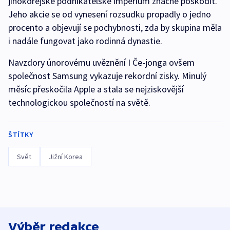
jihokorejské podnikatelské impérium značně poškodit.
Jeho akcie se od vynesení rozsudku propadly o jedno
procento a objevují se pochybnosti, zda by skupina měla
i nadále fungovat jako rodinná dynastie.
Navzdory únorovému uvěznění I Če-jonga ovšem
společnost Samsung vykazuje rekordní zisky. Minulý
měsíc přeskočila Apple a stala se nejziskovější
technologickou společností na světě.
ŠTÍTKY
Svět
Jižní Korea
Výběr redakce