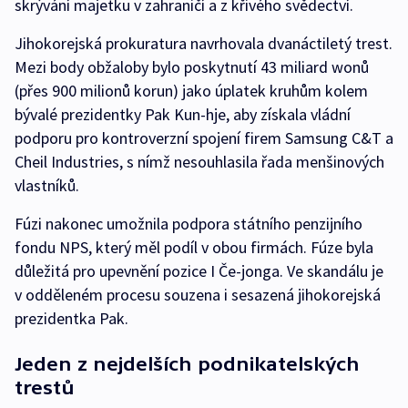
skrývání majetku v zahraničí a z křivého svědectví.
Jihokorejská prokuratura navrhovala dvanáctiletý trest.
Mezi body obžaloby bylo poskytnutí 43 miliard wonů
(přes 900 milionů korun) jako úplatek kruhům kolem
bývalé prezidentky Pak Kun-hje, aby získala vládní
podporu pro kontroverzní spojení firem Samsung C&T a
Cheil Industries, s nímž nesouhlasila řada menšinových
vlastníků.
Fúzi nakonec umožnila podpora státního penzijního
fondu NPS, který měl podíl v obou firmách. Fúze byla
důležitá pro upevnění pozice I Če-jonga. Ve skandálu je
v odděleném procesu souzena i sesazená jihokorejská
prezidentka Pak.
Jeden z nejdelších podnikatelských
trestů