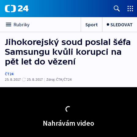
Sport
SLEDOVAT
Rubriky
Jihokorejský soud poslal šéfa
Samsungu kvůli korupci na
pět let do vězení
ČT24
25. 8. 2017
25. 8. 2017
|
Zdroj:
ČTK/ČT24
Nahrávám video