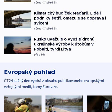
včera
před 9
h
Klimatický budíček Maďarů. Lidé i
podniky šetří, omezuje se doprava i
svícení
včera
před 9
h
Rusko uvažuje o využití dronů
ukrajinské výroby k útokům v
Pobaltí, tvrdí Litva
před 9
h
Evropský pohled
ČT24 každý den vybírá z obsahu publikovaného evropskými
veřejnými médii, členy Eurovize.