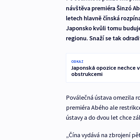
návštěva premiéra Šinzó Ab
letech hlavně čínská rozpí
Japonsko kvůli tomu buduje
regionu. Snaží se tak odrad
ODKAZ
Japonská opozice nechce voj
obstrukcemi
Poválečná ústava omezila ro
premiéra Abého ale restrikc
ústavy a do dvou let chce z
„Čína vydává na zbrojení pě