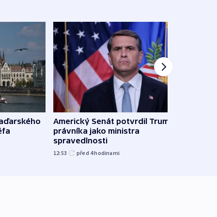
Ruský
maďarského
Americký Senát potvrdil Trumpova
čtyři 
éfa
právníka jako ministra
spravedlnosti
08:20
12:53
před 4
hodinami