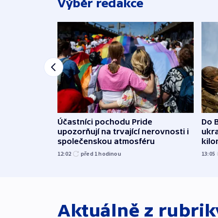
Výběr redakce
Účastníci pochodu Pride
Do B
upozorňují na trvající nerovnosti i
ukra
společenskou atmosféru
kil
12:02
před 1
hodinou
13:05
Aktuálně z rubri