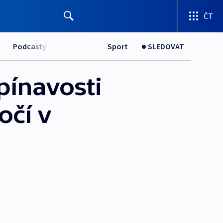
ČT
Podcasty
Sport
SLEDOVAT
pínavosti
očí v