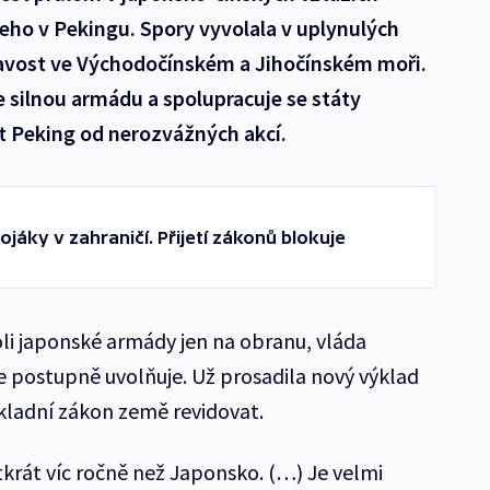
eho v Pekingu. Spory vyvolala v uplynulých
navost ve Východočínském a Jihočínském moři.
 silnou armádu a spolupracuje se státy
it Peking od nerozvážných akcí.
áky v zahraničí. Přijetí zákonů blokuje
li japonské armády jen na obranu, vláda
e postupně uvolňuje. Už prosadila nový výklad
ákladní zákon země revidovat.
tkrát víc ročně než Japonsko. (…) Je velmi