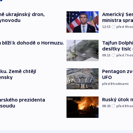
mě ukrajinský dron,
Americký Sen
lynovodu
ministra spr
12:53
před 4
ho
m blíží k dohodě o Hormuzu.
Tajfun Dolphi
desítky tisí
09:15
před 7
ho
ku. Země chtějí
Pentagon zve
jensky
UFO
před 8
hodinami
Ruský útok na
arského prezidenta
 soudu
08:20
před 8
ho