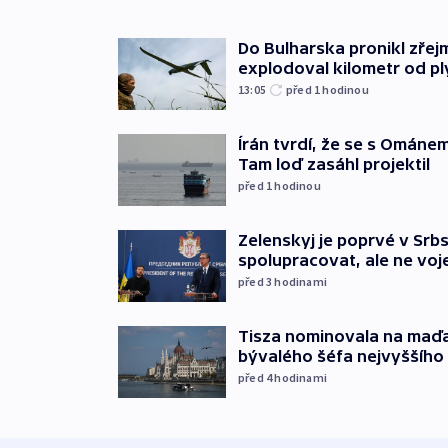
Do Bulharska pronikl zřej
explodoval kilometr od p
13:05
před 1
hodinou
Írán tvrdí, že se s Ománe
Tam loď zasáhl projektil
před 1
hodinou
Zelenskyj je poprvé v Srbs
spolupracovat, ale ne vo
před 3
hodinami
Tisza nominovala na maď
bývalého šéfa nejvyššího
před 4
hodinami