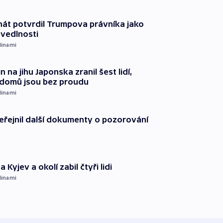
át potvrdil Trumpova právníka jako
avedlnosti
dinami
n na jihu Japonska zranil šest lidí,
c domů jsou bez proudu
dinami
řejnil další dokumenty o pozorování
 Kyjev a okolí zabil čtyři lidi
dinami