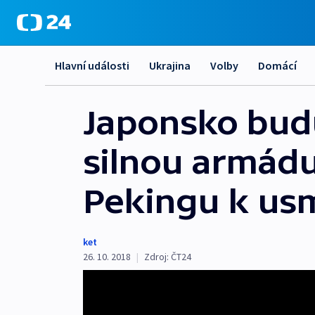
Hlavní události
Ukrajina
Volby
Domácí
Japonsko budu
silnou armádu
Pekingu k usm
ket
26. 10. 2018
|
Zdroj:
ČT24