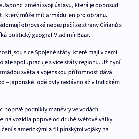
Japonci změní svoji ústavu, která je doposud
át, který může mít armádu jen pro obranu.
ědomují obrovské nebezpečí ze strany Číňanů s
ká politický geograf Vladimír Baar.
ti jsou sice Spojené státy, které mají v zemi
o ale spolupracuje s více státy regionu. Už nyní
 armádou světa a vojenskou přítomnost dává
eko – japonské lodě byly nedávno až v Indickém
c poprvé podnikly manévry ve vodách
elná vozidla poprvé od druhé světové války
ičení s americkými a filipínskými vojáky na