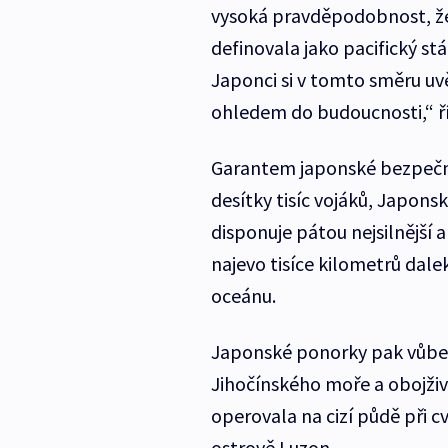
vysoká pravděpodobnost, že 
definovala jako pacifický st
Japonci si v tomto směru uv
ohledem do budoucnosti,“ ří
Garantem japonské bezpečnos
desítky tisíc vojáků, Japonsk
disponuje pátou nejsilnější
najevo tisíce kilometrů dal
oceánu.
Japonské ponorky pak vůbe
Jihočínského moře a obojživ
operovala na cizí půdě při cv
ostrově Luzon.