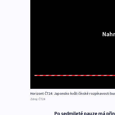
Nahr
Horizont ČT24: Japonsko kvůli čínské rozpínavosti bu
Zdroj:
ČT24
Po sedmileté pauze má přin