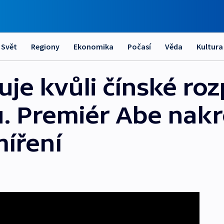
Svět
Regiony
Ekonomika
Počasí
Věda
Kultura
je kvůli čínské roz
. Premiér Abe nakr
íření