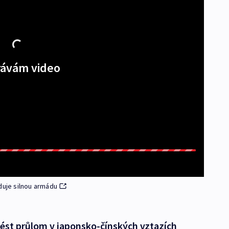
ávám video
duje silnou armádu
ést průlom v japonsko-čínských vztazích