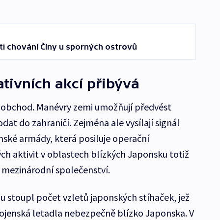
i chování Číny u sporných ostrovů
tivních akcí přibývá
i obchod. Manévry zemi umožňují předvést
dat do zahraničí. Zejména ale vysílají signál
nské armády, která posiluje operační
ých aktivit v oblastech blízkých Japonsku totiž
i mezinárodní společenství.
u stoupl počet vzletů japonských stíhaček, jež
ojenská letadla nebezpečně blízko Japonska. V