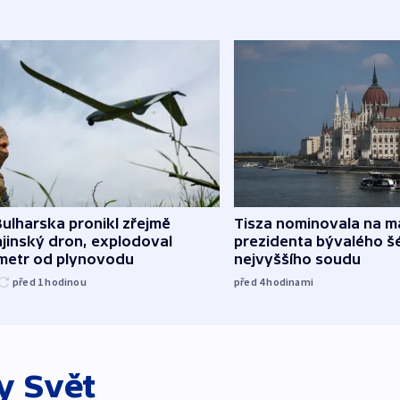
ulharska pronikl zřejmě
Tisza nominovala na 
jinský dron, explodoval
prezidenta bývalého š
ometr od plynovodu
nejvyššího soudu
před 1
hodinou
před 4
hodinami
ky
Svět