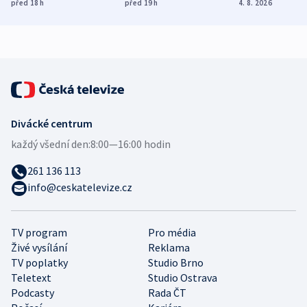
dohodu o
Bojovali na straně
nekalé prakti
před 18
h
před 19
h
4. 8. 2026
demografii
Ruska
Divácké centrum
každý všední den:
8:00—16:00 hodin
261 136 113
info@ceskatelevize.cz
TV program
Pro média
Živé vysílání
Reklama
TV poplatky
Studio Brno
Teletext
Studio Ostrava
Podcasty
Rada ČT