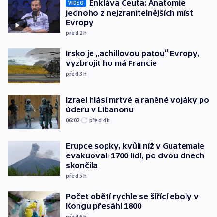
Enkláva Ceuta: Anatomie
VIDEO
jednoho z nejzranitelnějších míst
Evropy
před 2
h
Irsko je „achillovou patou“ Evropy,
vyzbrojit ho má Francie
před 3
h
Izrael hlásí mrtvé a raněné vojáky po
úderu v Libanonu
06:02
před 4
h
Erupce sopky, kvůli níž v Guatemale
evakuovali 1700 lidí, po dvou dnech
skončila
před 5
h
Počet obětí rychle se šířící eboly v
Kongu přesáhl 1800
před 6
h