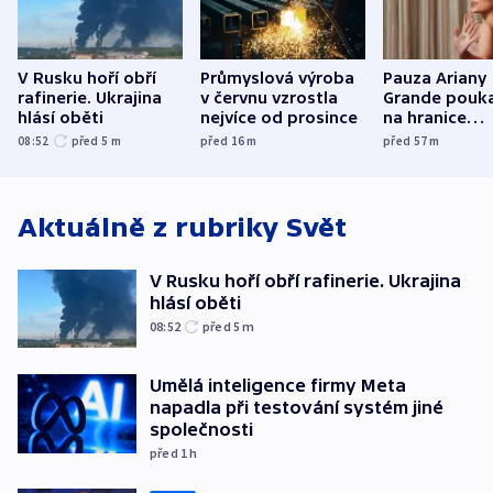
V Rusku hoří obří
Průmyslová výroba
Pauza Ariany
rafinerie. Ukrajina
v červnu vzrostla
Grande pouk
hlásí oběti
nejvíce od prosince
na hranice
fanouškovsk
08:52
před 5
m
před 16
m
před 57
m
zájmu
Aktuálně z rubriky
Svět
V Rusku hoří obří rafinerie. Ukrajina
hlásí oběti
08:52
před 5
m
Umělá inteligence firmy Meta
napadla při testování systém jiné
společnosti
před 1
h