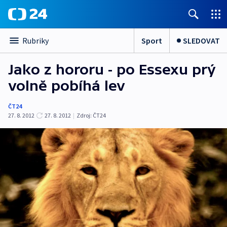
Sport
SLEDOVAT
Rubriky
Jako z hororu - po Essexu prý
volně pobíhá lev
ČT24
27. 8. 2012
27. 8. 2012
|
Zdroj:
ČT24