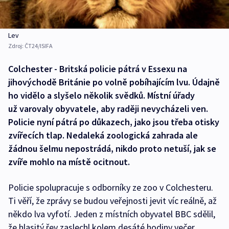
Lev
Zdroj:
ČT24/ISIFA
Colchester - Britská policie pátrá v Essexu na
jihovýchodě Británie po volně pobíhajícím lvu. Údajně
ho vidělo a slyšelo několik svědků. Místní úřady
už varovaly obyvatele, aby raději nevycházeli ven.
Policie nyní pátrá po důkazech, jako jsou třeba otisky
zvířecích tlap. Nedaleká zoologická zahrada ale
žádnou šelmu nepostrádá, nikdo proto netuší, jak se
zvíře mohlo na místě ocitnout.
Policie spolupracuje s odborníky ze zoo v Colchesteru.
Ti věří, že zprávy se budou veřejnosti jevit víc reálně, až
někdo lva vyfotí. Jeden z místních obyvatel BBC sdělil,
že hlasitý řev zaslechl kolem desáté hodiny večer.