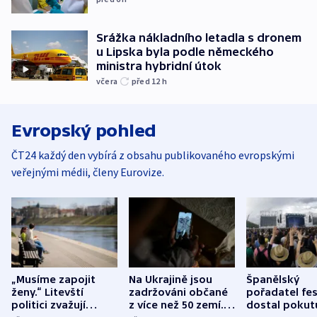
Srážka nákladního letadla s dronem
u Lipska byla podle německého
ministra hybridní útok
včera
před 12
h
Evropský pohled
ČT24 každý den vybírá z obsahu publikovaného evropskými
veřejnými médii, členy Eurovize.
„Musíme zapojit
Na Ukrajině jsou
Španělský
ženy.“ Litevští
zadržováni občané
pořadatel fes
politici zvažují
z více než 50 zemí.
dostal pokut