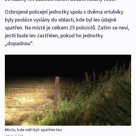
Ozbrojené policejní jednotky spolu s dvěma vrtulníky
byly posléze vyslány do oblasti, kde byl lev údajně
spatřen. Na místě je celkem 25 policistů. Zatím se neví,
jestli bude lev zastřelen, pokud ho jednotky
„dopadnou“.
Místo, kde měl být spatřen lev
Zdroj:
ČT24