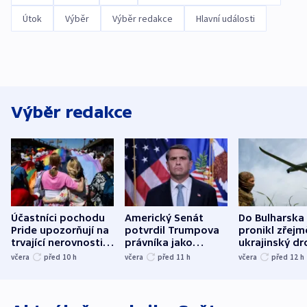
Útok
Výběr
Výběr redakce
Hlavní události
Výběr redakce
Účastníci pochodu
Americký Senát
Do Bulharska
Pride upozorňují na
potvrdil Trumpova
pronikl zřejm
trvající nerovnosti i
právníka jako
ukrajinský dr
společenskou
ministra
explodoval k
včera
před 10
h
včera
před 11
h
včera
před 12
h
atmosféru
spravedlnosti
od plynovod