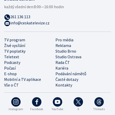
každý všední den:
8:00—16:00 hodin
261 136 113
info@ceskatelevize.cz
TV program
Pro média
Živé vysílání
Reklama
TV poplatky
Studio Brno
Teletext
Studio Ostrava
Podcasty
Rada ČT
Počasí
Kariéra
E-shop
Podávání námětů
Mobilní a TV aplikace
Časté dotazy
Vše o ČT
Kontakty
Instagram
Facebook
YouTube
X
Threads