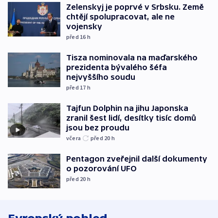
Zelenskyj je poprvé v Srbsku. Země
chtějí spolupracovat, ale ne
vojensky
před 16
h
Tisza nominovala na maďarského
prezidenta bývalého šéfa
nejvyššího soudu
před 17
h
Tajfun Dolphin na jihu Japonska
zranil šest lidí, desítky tisíc domů
jsou bez proudu
včera
před 20
h
Pentagon zveřejnil další dokumenty
o pozorování UFO
před 20
h