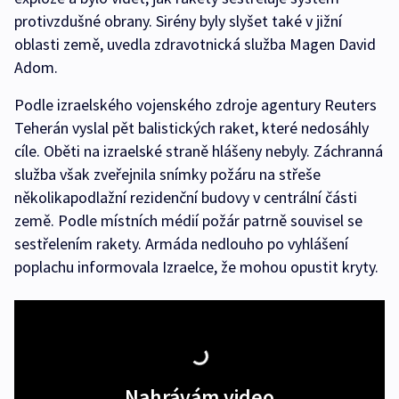
protivzdušné obrany. Sirény byly slyšet také v jižní
oblasti země, uvedla zdravotnická služba Magen David
Adom.
Podle izraelského vojenského zdroje agentury Reuters
Teherán vyslal pět balistických raket, které nedosáhly
cíle. Oběti na izraelské straně hlášeny nebyly. Záchranná
služba však zveřejnila snímky požáru na střeše
několikapodlažní rezidenční budovy v centrální části
země. Podle místních médií požár patrně souvisel se
sestřelením rakety. Armáda nedlouho po vyhlášení
poplachu informovala Izraelce, že mohou opustit kryty.
Nahrávám video