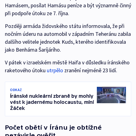
Hamásem, posílat Hamásu peníze a být významně činný
při podpoře útoku ze 7. října.
Později armáda židovského státu informovala, že při
nočním úderu na automobil v západním Teheránu zabila
dalšího velitele jednotek Kuds, kterého identifikovala
jako Benháma Šaríjárího.
V pátek v izraelském městě Haifa v důsledku íránského
raketového útoku
utrpělo
zranění nejméně 23 lidí.
ODKAZ
Íránské nukleární zbraně by mohly
vést k jadernému holocaustu, míní
Žáček
Počet obětí v Íránu je obtížné
nezávisle ověřit