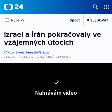
Sport
SLEDOVAT
Rubriky
Izrael a Írán pokračovaly ve
vzájemných útocích
ČTK
,
Jan Škoda
,
Tereza Kořénková
21. 6. 2025
21. 6. 2025
|
Zdroj:
ČTK
,
ČT24
,
Reuters
Nahrávám video