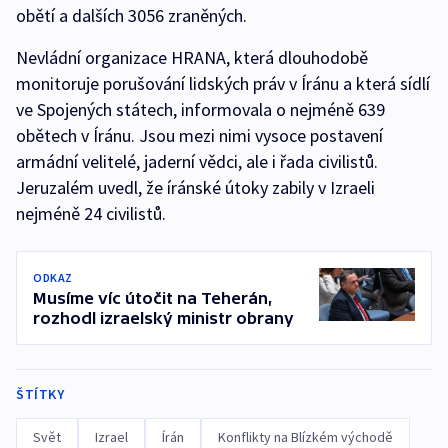
obětí a dalších 3056 zraněných.
Nevládní organizace HRANA, která dlouhodobě
monitoruje porušování lidských práv v Íránu a která sídlí
ve Spojených státech, informovala o nejméně 639
obětech v Íránu. Jsou mezi nimi vysoce postavení
armádní velitelé, jaderní vědci, ale i řada civilistů.
Jeruzalém uvedl, že íránské útoky zabily v Izraeli
nejméně 24 civilistů.
ODKAZ
Musíme víc útočit na Teherán,
rozhodl izraelský ministr obrany
ŠTÍTKY
Svět
Izrael
Írán
Konflikty na Blízkém východě