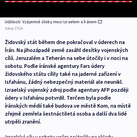
Události: Vzájemné útoky mezi Izraelem a Íránem
Zdroj:
ČT24
Židovský stát během dne pokračoval v úderech na
Írán. Na jihozápadě země zasáhl desítky vojenských
cílů. Jeruzalém a Teherán na sebe útočily i v noci na
sobotu. Podle íránské agentury Fars údery
židovského státu cílily také na jaderné zařízení v
Isfahánu, žádný nebezpečný materiál ale neunikl.
Izraelský vojenský zdroj podle agentury AFP později
údery v Isfahánu potvrdil. Terčem byla podle
íránských médií také budova ve městě Kom, na místě
zřejmě zemřela šestnáctiletá osoba a další dva lidé
utrpěli zranění.
Izraelské síly v sobotu večer zaútočily na sklady