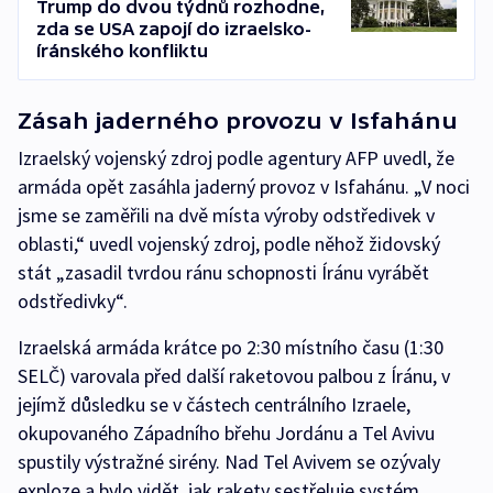
Trump do dvou týdnů rozhodne,
zda se USA zapojí do izraelsko-
íránského konfliktu
Zásah jaderného provozu v Isfahánu
Izraelský vojenský zdroj podle agentury AFP uvedl, že
armáda opět zasáhla jaderný provoz v Isfahánu. „V noci
jsme se zaměřili na dvě místa výroby odstředivek v
oblasti,“ uvedl vojenský zdroj, podle něhož židovský
stát „zasadil tvrdou ránu schopnosti Íránu vyrábět
odstředivky“.
Izraelská armáda krátce po 2:30 místního času (1:30
SELČ) varovala před další raketovou palbou z Íránu, v
jejímž důsledku se v částech centrálního Izraele,
okupovaného Západního břehu Jordánu a Tel Avivu
spustily výstražné sirény. Nad Tel Avivem se ozývaly
exploze a bylo vidět, jak rakety sestřeluje systém