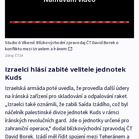
Studio 6 Víkend: Blízkovýchodní zpravodaj ČT David Borek o
konfliktu mezi Izraelem a Íránem
Zdroj:
ČT24
Izraelci hlásí zabité velitele jednotek
Kuds
Izraelská armáda poté uvedla, že provedla další údery
na íránská zařízení pro skladování a odpalování raket.
„Izraelci také oznámili, že zabili Saída Izádího, což byl
náčelník palestinské divize jednotek Kuds v rámci
íránských revolučních gard. Jde o jednotky určené pro
zahraniční operace,“ dodal blízkovýchodní zpravodaj ČT
David Borek. Izádí měl řídit spojení mezi Teheránem a