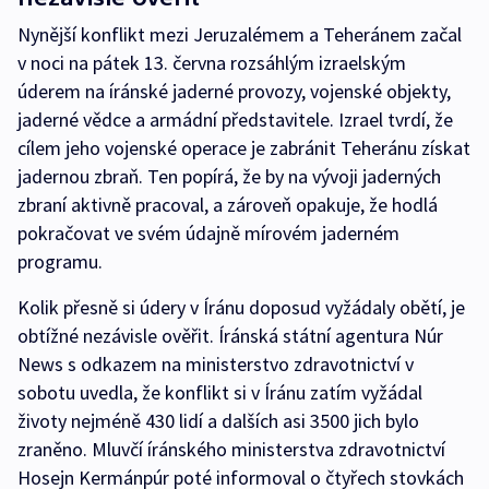
Nynější konflikt mezi Jeruzalémem a Teheránem začal
v noci na pátek 13. června rozsáhlým izraelským
úderem na íránské jaderné provozy, vojenské objekty,
jaderné vědce a armádní představitele. Izrael tvrdí, že
cílem jeho vojenské operace je zabránit Teheránu získat
jadernou zbraň. Ten popírá, že by na vývoji jaderných
zbraní aktivně pracoval, a zároveň opakuje, že hodlá
pokračovat ve svém údajně mírovém jaderném
programu.
Kolik přesně si údery v Íránu doposud vyžádaly obětí, je
obtížné nezávisle ověřit. Íránská státní agentura Núr
News s odkazem na ministerstvo zdravotnictví v
sobotu uvedla, že konflikt si v Íránu zatím vyžádal
životy nejméně 430 lidí a dalších asi 3500 jich bylo
zraněno. Mluvčí íránského ministerstva zdravotnictví
Hosejn Kermánpúr poté informoval o čtyřech stovkách