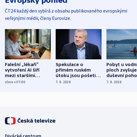
Evropský pohled
ČT24 každý den vybírá z obsahu publikovaného evropskými
veřejnými médii, členy Eurovize.
Falešní „lékaři“
Spekulace o
Pobyt u vodn
vytvoření AI šíří
přímém ruském
ploch zvyšuje
mezi staršími
útoku jsou pošetilé,
duševní poho
Poláky nebezpečné
míní estonský
ukázala
včera v 07:00
7. 8. 2026
7. 8. 2026
zdravotní rady
bezpečnostní
mezinárodní 
expert
Divácké centrum