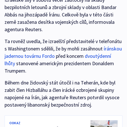
bezpilotních letounů a zbrojní sklady v oblasti Bandar
Abbás na jihozápadě Íránu. Celkově byla v této části
země zasažena desítka vojenských cílů, informovala
agentura Reuters.
Ta rovněž uvedla, že izraelští představitelé v telefonátu
s Washingtonem sdělili, že by mohli zasáhnout
íránskou
jadernou továrnu Fordo
před koncem
dvoutýdenní
lhůty
stanovené americkým prezidentem Donaldem
Trumpem.
Během dne židovský stát útočil i na Teherán, kde byl
zabit člen Hizballáhu a člen irácké ozbrojené skupiny
napojené na Írán, jak agentuře Reuters potvrdil vysoce
postavený libanonský bezpečnostní zdroj.
ODKAZ