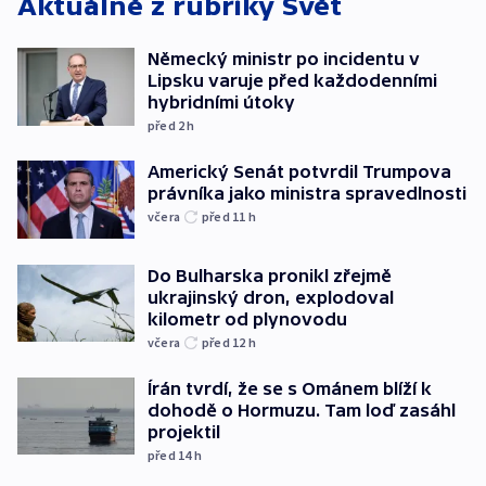
Aktuálně z rubriky
Svět
Německý ministr po incidentu v
Lipsku varuje před každodenními
hybridními útoky
před 2
h
Americký Senát potvrdil Trumpova
právníka jako ministra spravedlnosti
včera
před 11
h
Do Bulharska pronikl zřejmě
ukrajinský dron, explodoval
kilometr od plynovodu
včera
před 12
h
Írán tvrdí, že se s Ománem blíží k
dohodě o Hormuzu. Tam loď zasáhl
projektil
před 14
h