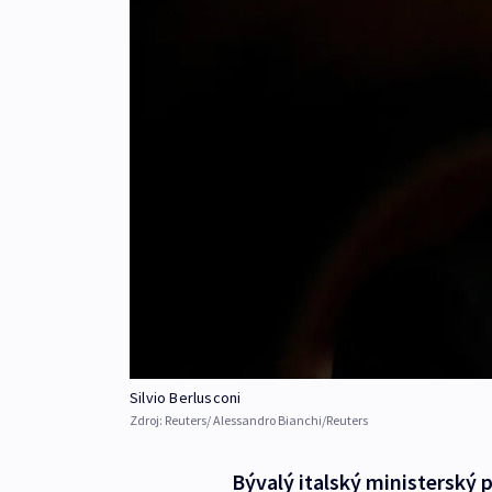
Silvio Berlusconi
Zdroj:
Reuters/ Alessandro Bianchi/Reuters
Bývalý italský ministerský p