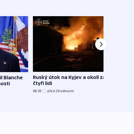
Ruský útok na Kyjev a okolí zabil
l Blanche
Hejtm
čtyři lidi
nosti
oprav
namí
08:20
před 2
hodinami
včera