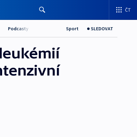
ČT
Podcasty
Sport
SLEDOVAT
 leukémií
ntenzivní