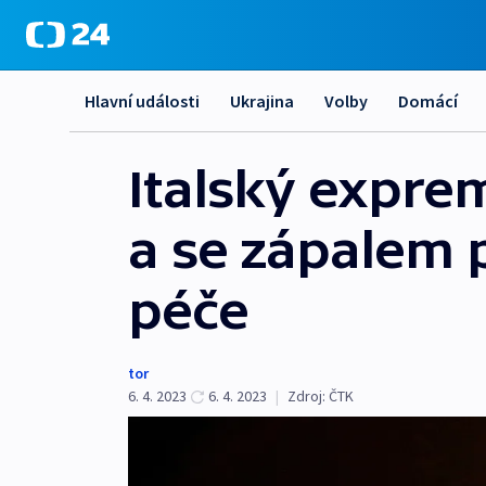
Hlavní události
Ukrajina
Volby
Domácí
Italský exprem
a se zápalem p
péče
tor
6. 4. 2023
6. 4. 2023
|
Zdroj:
ČTK