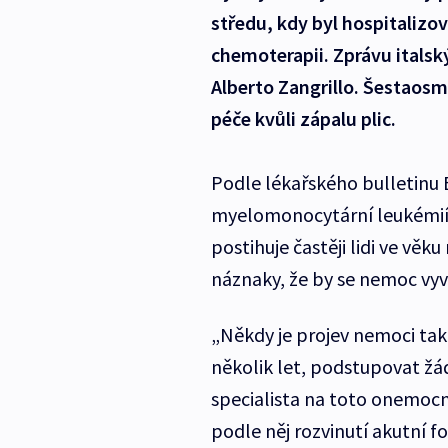
středu, kdy byl hospitalizo
chemoterapii. Zprávu italský
Alberto Zangrillo. Šestaosmd
péče kvůli zápalu plic.
Podle lékařského bulletinu B
myelomonocytární leukémií,
postihuje častěji lidi ve věk
náznaky, že by se nemoc vyví
„Někdy je projev nemoci tak
několik let, podstupovat žád
specialista na toto onemoc
podle něj rozvinutí akutní f