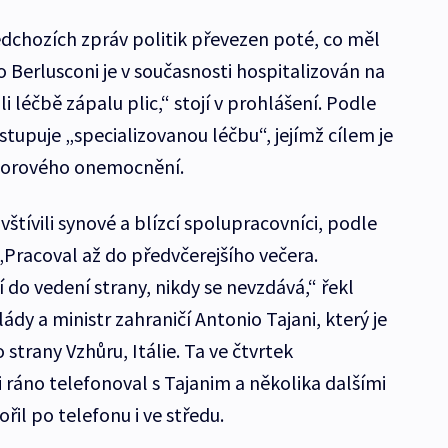
dchozích zpráv politik převezen poté, co měl
 Berlusconi je v současnosti hospitalizován na
i léčbě zápalu plic,“ stojí v prohlášení. Podle
tupuje „specializovanou léčbu“, jejímž cílem je
dorového onemocnění.
štívili synové a blízcí spolupracovníci, podle
 „Pracoval až do předvčerejšího večera.
í do vedení strany, nikdy se nevzdává,“ řekl
ády a ministr zahraničí Antonio Tajani, který je
trany Vzhůru, Itálie. Ta ve čtvrtek
i ráno telefonoval s Tajanim a několika dalšími
ořil po telefonu i ve středu.