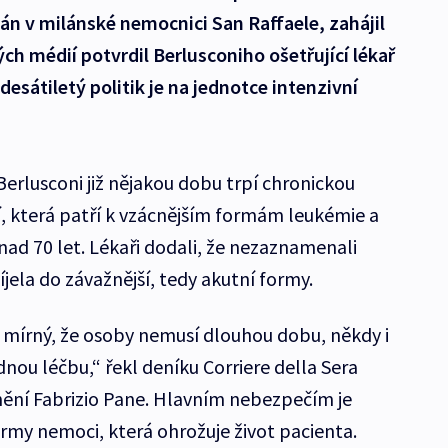
ván v milánské nemocnici San Raffaele, zahájil
ch médií potvrdil Berlusconiho ošetřující lékař
esátiletý politik je na jednotce intenzivní
erlusconi již nějakou dobu trpí chronickou
 která patří k vzácnějším formám leukémie a
u nad 70 let. Lékaři dodali, že nezaznamenali
jela do závažnější, tedy akutní formy.
 mírný, že osoby nemusí dlouhou dobu, někdy i
nou léčbu,“ řekl deníku Corriere della Sera
nění Fabrizio Pane. Hlavním nebezpečím je
ormy nemoci, která ohrožuje život pacienta.