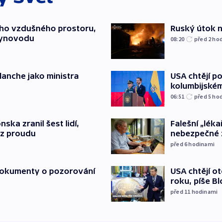
ého vzdušného prostoru,
Ruský útok na
lynovodu
08:20
před 2
ho
USA chtějí p
lanche jako ministra
kolumbijském
06:51
před 5
ho
Falešní „léka
nska zranil šest lidí,
nebezpečné 
ez proudu
před 6
hodinami
USA chtějí o
 dokumenty o pozorování
roku, píše B
před 11
hodinami