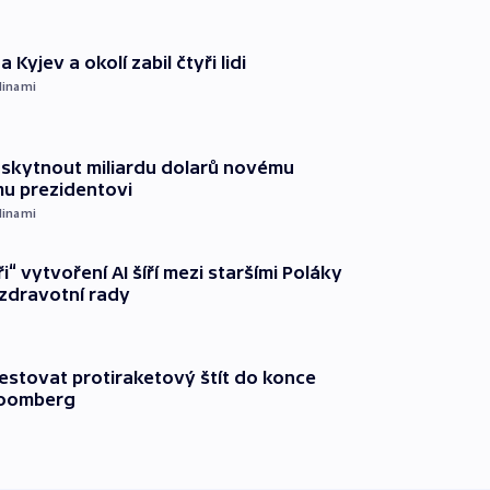
 Kyjev a okolí zabil čtyři lidi
dinami
oskytnout miliardu dolarů novému
u prezidentovi
dinami
ři“ vytvoření AI šíří mezi staršími Poláky
zdravotní rady
testovat protiraketový štít do konce
loomberg