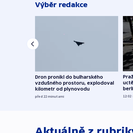
Výběr redakce
Pra
Dron pronikl do bulharského
uct
vzdušného prostoru, explodoval
ber
kilometr od plynovodu
12:02
před 22
minutami
Aktuálně z rubri