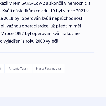
kazil virem SARS-CoV-2 a skončil v nemocnici s
Kvůli následkům covidu-19 byl v roce 2021 v
ce 2019 byl operován kvůli neprůchodnosti
upil vážnou operaci srdce, už předtím měl
. V roce 1997 byl operován kvůli rakovině
o vyjádření z roku 2000 vyléčil.
i
Antonio Tajani
Marta Fascinaová