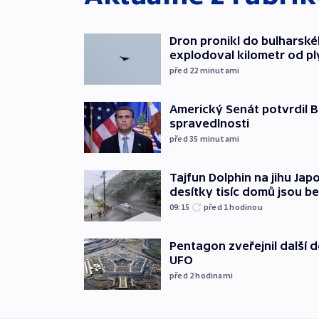
Dron pronikl do bulharsk
explodoval kilometr od p
před 22
minutami
Americký Senát potvrdil B
spravedlnosti
před 35
minutami
Tajfun Dolphin na jihu Japo
desítky tisíc domů jsou b
09:15
před 1
hodinou
Pentagon zveřejnil další
UFO
před 2
hodinami