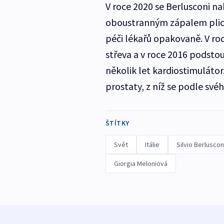
V roce 2020 se Berlusconi na
oboustranným zápalem plic. 
péči lékařů opakovaně. V ro
střeva a v roce 2016 podsto
několik let kardiostimulátor
prostaty, z níž se podle svéh
ŠTÍTKY
Svět
Itálie
Silvio Berluscon
Giorgia Meloniová