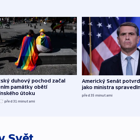
žský duhový pochod začal
Americký Senát potvrdi
ěním památky obětí
jako ministra spravedl
línského útoku
před 35
minutami
před 31
minutami
ky
Svět