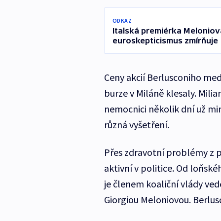
ODKAZ
Italská premiérka Meloniová
euroskepticismus zmírňuje
Ceny akcií Berlusconiho med
burze v Miláně klesaly. Mili
nemocnici několik dní už mi
různá vyšetření.
Přes zdravotní problémy z po
aktivní v politice. Od loňské
je členem koaliční vlády ved
Giorgiou Meloniovou. Berlusc