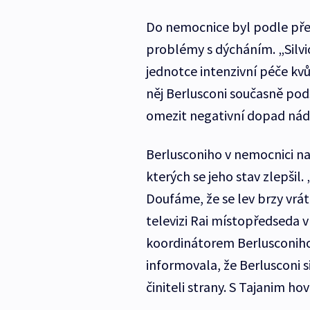
Do nemocnice byl podle pře
problémy s dýcháním. „Silvio
jednotce intenzivní péče kvůl
něj Berlusconi současně pods
omezit negativní dopad ná
Berlusconiho v nemocnici nav
kterých se jeho stav zlepšil.
Doufáme, že se lev brzy vrát
televizi Rai místopředseda vl
koordinátorem Berlusconiho s
informovala, že Berlusconi s
činiteli strany. S Tajanim hov