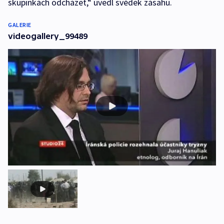
skupinkách odcházet,“ uvedl svědek zásahu.
GALERIE
videogallery_99489