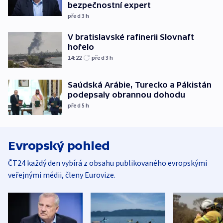
bezpečnostní expert
před 3
h
V bratislavské rafinerii Slovnaft
hořelo
14:22
před 3
h
Saúdská Arábie, Turecko a Pákistán
podepsaly obrannou dohodu
před 5
h
Evropský pohled
ČT24 každý den vybírá z obsahu publikovaného evropskými
veřejnými médii, členy Eurovize.