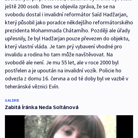
ještě 200 osob. Dnes se objevila zpráva, že se na
svobodu dostal i invalidní reformátor Saíd Hadžarjan,
který působil jako poradce někdejšího reformátorského
prezidenta Mohammada Chátamího. Později ale úřady
upřesnily, že byl Hadžarjan pouze převezen do objektu,
který vlastní vláda. Je tam prý vybavení vhodné pro
invalidu a rodina ho tam může navštěvovat. Na
svobodě ale není. Je mu 55 let, ale v roce 2000 byl
postřelen a je upoután na invalidní vozík. Policie ho
odvezla z domu 16. června a od té doby byl ve vazbě v
teheránské věznici Evín.
GALERIE
Zabitá Íránka Neda Soltánová