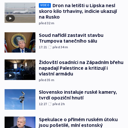
Dron na letišti u Lipska nesl
VIDEO
skoro kilo trhaviny, indicie ukazují
na Rusko
před 32
m
Soud nařídil zastavit stavbu
Trumpova tanečního sálu
17:21
před 34
m
Židovští osadníci na Západním břehu
napadají Palestince a kritizují i
vlastní armádu
před 35
m
Slovensko instaluje ruské kamery,
tvrdí opoziční hnutí
12:27
před 2
h
Spekulace o přímém ruském útoku
jsou pošetilé, míní estonský