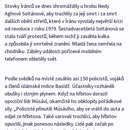
Stovky Íránců se dnes shromáždily u hrobu Nedy
Aghové Soltánové, aby truchlily za její smrt i za smrt
dalších obětí střetů, které v Íránu vyvolaly největší krizi
od revoluce z roku 1979. Šestadvacetiletá Soltánová se
stala tváří protestů, během nichž ji zasáhla kulka
a způsobila jí smrtelné zranění. Mladá žena zemřela na
chodníku. Záběry události pořízené mobilním
telefonem obletěly svět.
Podle svědků na místě zasáhlo asi 150 policistů, vojáků
a členů islámské milice Basídž. Účastníky rozháněli
obušky i slzným plynem. Když na hřbitov dorazil
opoziční lídr Músáví, okamžitě ho obklopily pořádkové
síly. „Policisté přinutili Músávího, aby se vrátil do auta a
odjel ze hřbitova. Také varovali truchlící, aby hřbitov
opustili, jinak ponesou následky. Lidé pak začali po