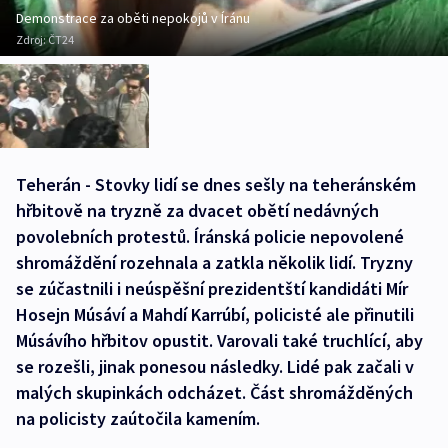
Demonstrace za oběti nepokojů v Íránu
Zdroj:
ČT24
Teherán - Stovky lidí se dnes sešly na teheránském
hřbitově na tryzně za dvacet obětí nedávných
povolebních protestů. Íránská policie nepovolené
shromáždění rozehnala a zatkla několik lidí. Tryzny
se zúčastnili i neúspěšní prezidentští kandidáti Mír
Hosejn Músáví a Mahdí Karrúbí, policisté ale přinutili
Músávího hřbitov opustit. Varovali také truchlící, aby
se rozešli, jinak ponesou následky. Lidé pak začali v
malých skupinkách odcházet. Část shromážděných
na policisty zaútočila kamením.