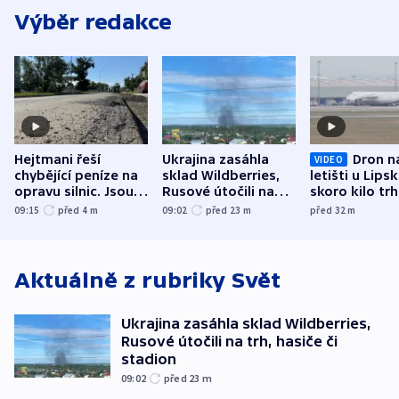
Výběr redakce
Hejtmani řeší
Ukrajina zasáhla
Dron n
VIDEO
chybějící peníze na
sklad Wildberries,
letišti u Lips
opravu silnic. Jsou
Rusové útočili na
skoro kilo trh
nenárokové, namítá
trh, hasiče či
indicie ukazuj
09:15
před 4
m
09:02
před 23
m
před 32
m
ministerstvo
stadion
Rusko
Aktuálně z rubriky
Svět
Ukrajina zasáhla sklad Wildberries,
Rusové útočili na trh, hasiče či
stadion
09:02
před 23
m