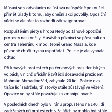
Músáví se s odvoláním na ústavu neúspěšně pokoušel
přimět úřady k tomu, aby dnešní akci povolily. Opoziční
vůdci se ale přesto rozhodli zákaz ignorovat.
Rozpuštěním piety u hrobu Nedy Soltánové opoziční
protesty neskončily. Musávího příznivci se přesunuli do
centra Teheránu k modlitebně Grand Masala, kde
původně chtěli tryznu uspořádat. Policie je ale vyhnala i
odtud.
Při krvavých protestech po červnových prezidentských
volbách, v nichž oficiálně zvítězil dosavadní prezident
Mahmúd Ahmadínežád, zahynulo 20 lidí. Policie dva
tisíce lidí zadržela, tři stovky stále zůstávají ve vězení.
Opozice volby stále považuje za zmanipulované.
V posledních dnech bylo v Íránu propuštěno na 140 lidí
zadržených při protestech; v žalářích by mohlo být stále