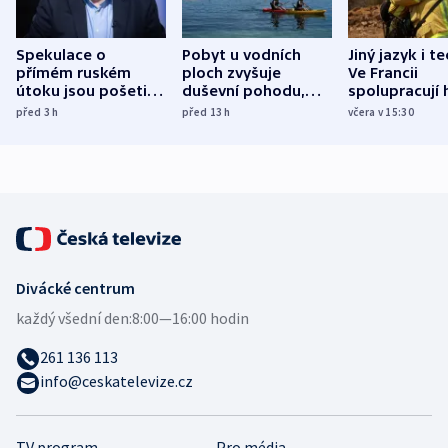
Spekulace o
Pobyt u vodních
Jiný jazyk i t
přímém ruském
ploch zvyšuje
Ve Francii
útoku jsou pošetilé,
duševní pohodu,
spolupracují h
míní estonský
ukázala
různých zemí
před 3
h
před 13
h
včera v 15:30
bezpečnostní
mezinárodní studie
expert
Divácké centrum
každý všední den:
8:00—16:00 hodin
261 136 113
info@ceskatelevize.cz
TV program
Pro média