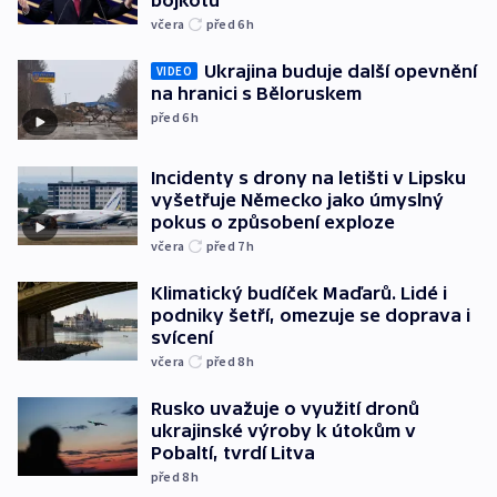
bojkotu
včera
před 6
h
Ukrajina buduje další opevnění
VIDEO
na hranici s Běloruskem
před 6
h
Incidenty s drony na letišti v Lipsku
vyšetřuje Německo jako úmyslný
pokus o způsobení exploze
včera
před 7
h
Klimatický budíček Maďarů. Lidé i
podniky šetří, omezuje se doprava i
svícení
včera
před 8
h
Rusko uvažuje o využití dronů
ukrajinské výroby k útokům v
Pobaltí, tvrdí Litva
před 8
h