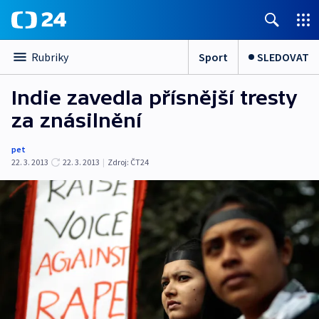
Sport
SLEDOVAT
Rubriky
Indie zavedla přísnější tresty
za znásilnění
pet
22. 3. 2013
22. 3. 2013
|
Zdroj:
ČT24