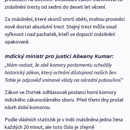
znásilnění tresty od sedmi do deseti let vězení.
Za znásilnění, které skončí smrtí oběti, mohou provinilci
nově dostat absolutní trest. Stejný trest může soud
vyřknout i nad pachateli, kteří se dopustí znásilnění
opakovaně.
Indický ministr pro justici Ašwany Kumar:
„Mám radost, že obě komory parlamentu schválily
historický zákon, který ochrání důstojnost našich žen.
Tohle je odpověď vnímavé vlády na národní pobouření.“
Zákon ve čtvrtek odhlasovali poslanci horní komory
indického zákonodárného sboru. Před třemi dny prošel
návrh dolní komorou.
Podle vládních statistik je v Indii znásilněna jedna žena
každých 20 minut, ale toto číslo je zřejmě