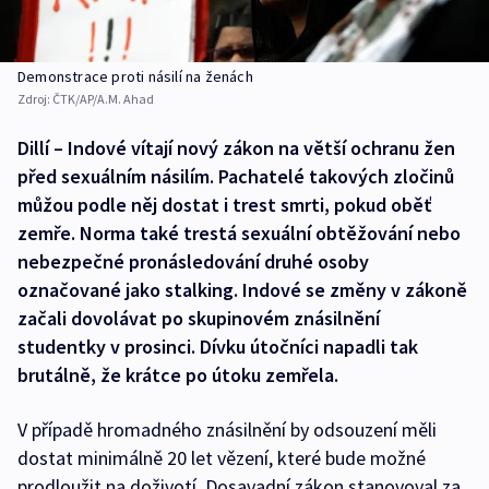
Demonstrace proti násilí na ženách
Zdroj:
ČTK/AP/A.M. Ahad
Dillí – Indové vítají nový zákon na větší ochranu žen
před sexuálním násilím. Pachatelé takových zločinů
můžou podle něj dostat i trest smrti, pokud oběť
zemře. Norma také trestá sexuální obtěžování nebo
nebezpečné pronásledování druhé osoby
označované jako stalking. Indové se změny v zákoně
začali dovolávat po skupinovém znásilnění
studentky v prosinci. Dívku útočníci napadli tak
brutálně, že krátce po útoku zemřela.
V případě hromadného znásilnění by odsouzení měli
dostat minimálně 20 let vězení, které bude možné
prodloužit na doživotí. Dosavadní zákon stanovoval za