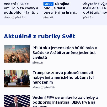
Vedení FIFA se
Ukrajina
Zbytečné výj
VIDEO
omluvilo za chyby a
buduje další
kvůli eCallu a
podpořilo Infantina.
opevnění na hranici
obtěžující ho
UEFA trvá na
s Běloruskem
zdržují záchr
včera
před 6
h
před 6
h
před 7
h
bojkotu
Aktuálně z rubriky
Svět
Při útoku jemenských hútiů bylo v
Saúdské Arábii zraněno jedenáct
civilistů
před 1
h
Trump se znovu pokouší omezit
nabývání amerického občanství
narozením
včera
před 2
h
Vedení FIFA se omluvilo za chyby a
podpořilo Infantina. UEFA trvá na