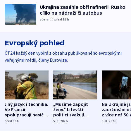
Ukrajina zasáhla obří rafinerii, Rusko
cílilo na nádraží či autobus
včera
před 11
h
Evropský pohled
ČT24 každý den vybírá z obsahu publikovaného evropskými
veřejnými médii, členy Eurovize.
Jiný jazyk i technika.
„Musíme zapojit
Na Ukrajině j
Ve Francii
ženy.“ Litevští
zadržováni o
spolupracují hasiči z
politici zvažují
z více než 50 
různých zemí
dohodu o
Bojovali na s
před 13
h
5. 8. 2026
5. 8. 2026
demografii
Ruska