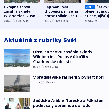
Ukrajina znovu
Hejtmani řeší
Česko 
VIDEO
zasáhla sklady
chybějící peníze na
plynem zásob
Wildberries. Rusové
opravu silnic. Jsou
stihne, ujišťu
útočili v Charkovské
nenárokové, namítá
expert. Sníže
09:02
před 22
m
09:15
před 55
m
před 57
m
oblasti
ministerstvo
však slíbit ne
Aktuálně z rubriky
Svět
Ukrajina znovu zasáhla sklady
Wildberries. Rusové útočili v
Charkovské oblasti
09:02
před 22
m
V bratislavské rafinerii Slovnaft hoří
14:22
před 1
h
Saúdská Arábie, Turecko a Pákistán
podepsaly obrannou dohodu