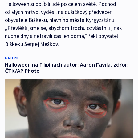
Halloween si oblíbili lidé po celém světě. Pochod
oživlých mrtvol vyděsil na dušičkový předvečer
obyvatele Biškeku, hlavního města Kyrgyzstánu.
„Převlékli jsme se, abychom trochu ozvláštnili jinak
nudné dny a netrávili čas jen doma,“ řekl obyvatel
Biškeku Sergej Meškov.
GALERIE
Halloween na Filipínách autor: Aaron Favila, zdroj:
ČTK/AP Photo