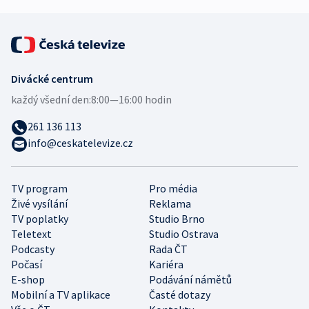
Divácké centrum
každý všední den:
8:00—16:00 hodin
261 136 113
info@ceskatelevize.cz
TV program
Pro média
Živé vysílání
Reklama
TV poplatky
Studio Brno
Teletext
Studio Ostrava
Podcasty
Rada ČT
Počasí
Kariéra
E-shop
Podávání námětů
Mobilní a TV aplikace
Časté dotazy