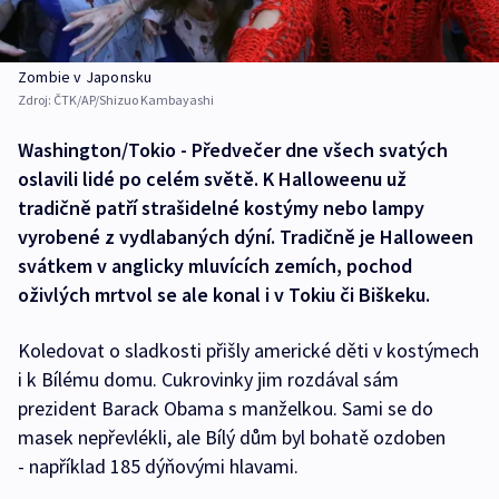
Zombie v Japonsku
Zdroj:
ČTK/AP/Shizuo Kambayashi
Washington/Tokio - Předvečer dne všech svatých
oslavili lidé po celém světě. K Halloweenu už
tradičně patří strašidelné kostýmy nebo lampy
vyrobené z vydlabaných dýní. Tradičně je Halloween
svátkem v anglicky mluvících zemích, pochod
oživlých mrtvol se ale konal i v Tokiu či Biškeku.
Koledovat o sladkosti přišly americké děti v kostýmech
i k Bílému domu. Cukrovinky jim rozdával sám
prezident Barack Obama s manželkou. Sami se do
masek nepřevlékli, ale Bílý dům byl bohatě ozdoben
- například 185 dýňovými hlavami.