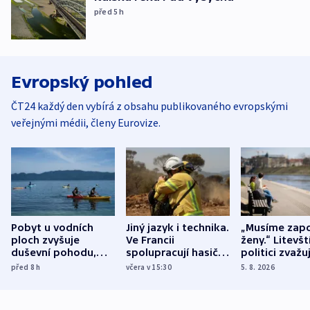
před 5
h
Evropský pohled
ČT24 každý den vybírá z obsahu publikovaného evropskými
veřejnými médii, členy Eurovize.
Pobyt u vodních
Jiný jazyk i technika.
„Musíme zapo
ploch zvyšuje
Ve Francii
ženy.“ Litevšt
duševní pohodu,
spolupracují hasiči z
politici zvažuj
ukázala
různých zemí
dohodu o
před 8
h
včera v 15:30
5. 8. 2026
mezinárodní studie
demografii