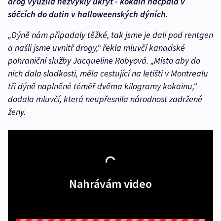
drog využila nezvyklý úkryt - kokain nacpala v
sáčcích do dutin v halloweenských dýních.
„Dýně nám připadaly těžké, tak jsme je dali pod rentgen
a našli jsme uvnitř drogy,“ řekla mluvčí kanadské
pohraniční služby Jacqueline Robyová. „Místo aby do
nich dala sladkosti, měla cestující na letišti v Montrealu
tři dýně naplněné téměř dvěma kilogramy kokainu,“
dodala mluvčí, která neupřesnila národnost zadržené
ženy.
Nahrávám video