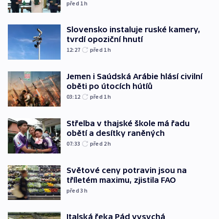
před 1
h
Slovensko instaluje ruské kamery,
tvrdí opoziční hnutí
12:27
před 1
h
Jemen i Saúdská Arábie hlásí civilní
oběti po útocích hútíů
03:12
před 1
h
Střelba v thajské škole má řadu
obětí a desítky raněných
07:33
před 2
h
Světové ceny potravin jsou na
tříletém maximu, zjistila FAO
před 3
h
Italská řeka Pád vysychá