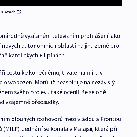
40 letech
onárodně vysílaném televizním prohlášení jako
í nových autonomních oblastí na jihu země pro
ě katolických Filipínách.
ří cestu ke konečnému, trvalému míru v
 osvobození Morů už neaspiruje na nezávislý
Během svého projevu také ocenil, že se obě
ad vzájemné předsudky.
ním dlouhých rozhovorů mezi vládou a Frontou
MILF). Jednání se konala v Malajsii, která při