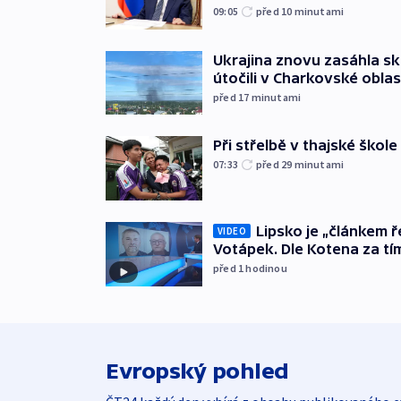
09:05
před 10
minutami
Ukrajina znovu zasáhla sk
útočili v Charkovské oblas
před 17
minutami
Při střelbě v thajské škole
07:33
před 29
minutami
Lipsko je „článkem ř
VIDEO
Votápek. Dle Kotena za tí
před 1
hodinou
Evropský pohled