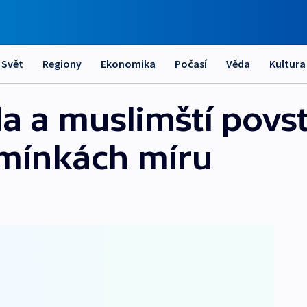
Svět
Regiony
Ekonomika
Počasí
Věda
Kultura
da a muslimští povst
dmínkách míru