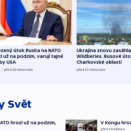
zený útok Ruska na NATO
Ukrajina znovu zasáhla
í už na podzim, varují tajné
Wildberies. Rusové útoč
žby USA
Charkovské oblasti
před 10
minutami
před 17
minutami
ky
Svět
TO hrozí už na podzim,
V Kongu hroz
před 1
hodinou