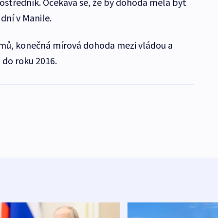
rostředník. Očekává se, že by dohoda měla být
ní v Manile.
mů, konečná mírová dohoda mezi vládou a
 do roku 2016.