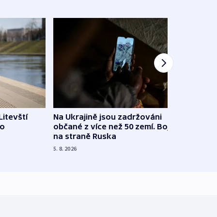
Litevští
Na Ukrajině jsou zadržováni
Španě
 o
občané z více než 50 zemí. Bojovali
dosta
na straně Ruska
4. 8. 20
5. 8. 2026