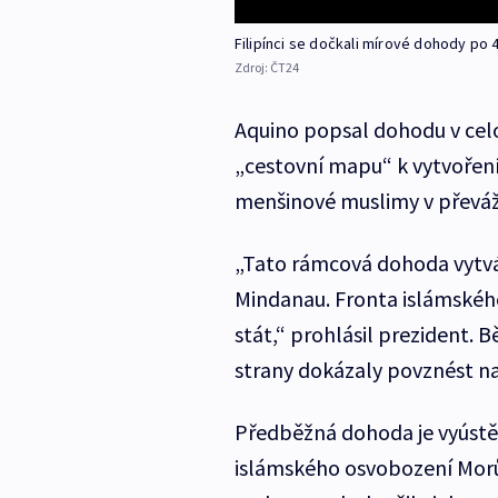
Filipínci se dočkali mírové dohody po 
Zdroj:
ČT24
Aquino popsal dohodu v cel
„cestovní mapu“ k vytvořen
menšinové muslimy v převážn
„Tato rámcová dohoda vytvá
Mindanau. Fronta islámského
stát,“ prohlásil prezident. 
strany dokázaly povznést n
Předběžná dohoda je vyústě
islámského osvobození Morů (