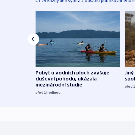
ČT24 každý den vybírá z obsahu publikovaného e
Jiný
Pobyt u vodních ploch zvyšuje
spol
duševní pohodu, ukázala
mezinárodní studie
před 
před 1
hodinou