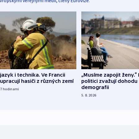
vropskými veřejnými médii, členy Eurovize.
 jazyk i technika. Ve Francii
„Musíme zapojit ženy.“ 
upracují hasiči z různých zemí
politici zvažují dohodu
demografii
17
hodinami
5. 8. 2026