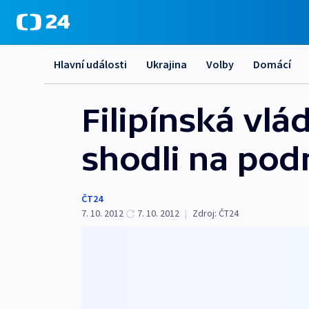
Hlavní události
Ukrajina
Volby
Domácí
Filipínská vlá
shodli na po
ČT24
7. 10. 2012
7. 10. 2012
|
Zdroj:
ČT24