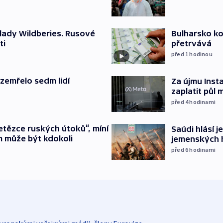
lady Wildberies. Rusové
Bulharsko ko
ti
přetrvává
před 1
hodinou
 zemřelo sedm lidí
Za újmu Ins
zaplatit půl 
před 4
hodinami
etězce ruských útoků“, míní
Saúdi hlásí j
m může být kdokoli
jemenských 
před 6
hodinami