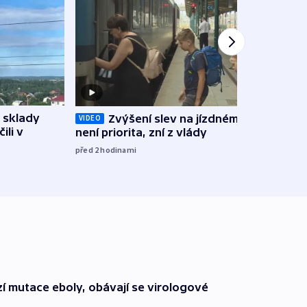
 sklady
Zvýšení slev na jízdném teď
Opil
VIDEO
ili v
není priorita, zní z vlády
vozid
stře
před 2
hodinami
před 3
í mutace eboly, obávají se virologové