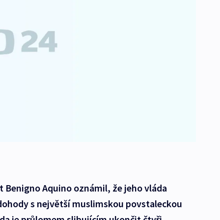
nt Benigno Aquino oznámil, že jeho vláda
dohody s největší muslimskou povstaleckou
a je průlomem slibujícím ukončit čtyři