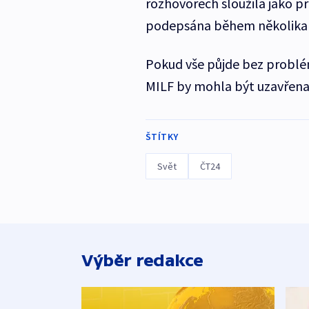
rozhovorech sloužila jako p
podepsána během několika d
Pokud vše půjde bez problé
MILF by mohla být uzavřena
ŠTÍTKY
Svět
ČT24
Výběr redakce