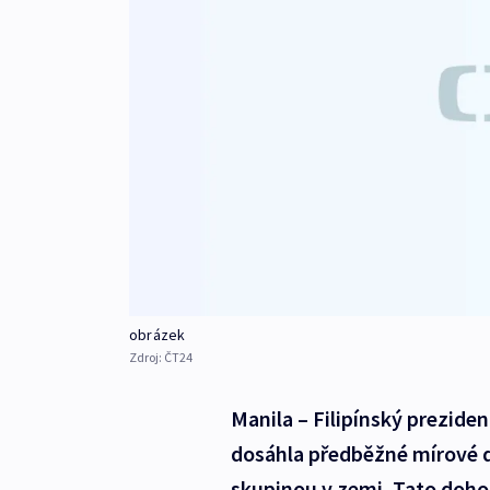
obrázek
Zdroj:
ČT24
Manila – Filipínský prezide
dosáhla předběžné mírové 
skupinou v zemi. Tato dohod