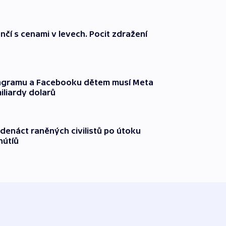
nčí s cenami v levech. Pocit zdražení
tagramu a Facebooku dětem musí Meta
miliardy dolarů
edenáct raněných civilistů po útoku
hútíů