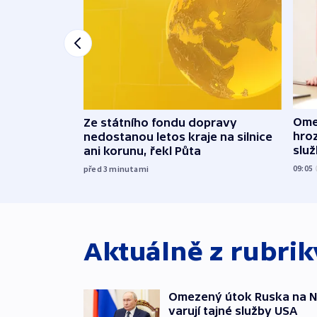
Ome
Ze státního fondu dopravy
hroz
nedostanou letos kraje na silnice
slu
ani korunu, řekl Půta
09:05
před 3
minutami
Aktuálně z rubri
Omezený útok Ruska na NA
varují tajné služby USA