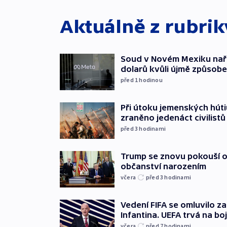
Aktuálně z rubri
Soud v Novém Mexiku naříd
dolarů kvůli újmě způsob
před 1
hodinou
Při útoku jemenských húti
zraněno jedenáct civilistů
před 3
hodinami
Trump se znovu pokouší 
občanství narozením
včera
před 3
hodinami
Vedení FIFA se omluvilo z
Infantina. UEFA trvá na bo
včera
před 7
hodinami