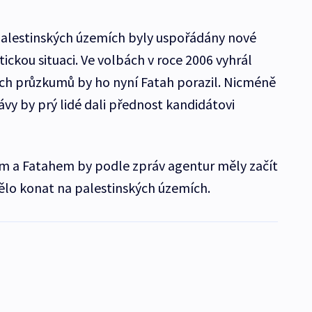
palestinských územích byly uspořádány nové
itickou situaci. Ve volbách v roce 2006 vyhrál
ích průzkumů by ho nyní Fatah porazil. Nicméně
vy by prý lidé dali přednost kandidátovi
 a Fatahem by podle zpráv agentur měly začít
mělo konat na palestinských územích.