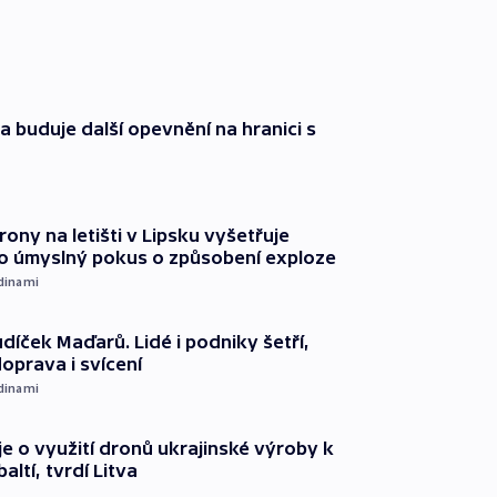
a buduje další opevnění na hranici s
rony na letišti v Lipsku vyšetřuje
o úmyslný pokus o způsobení exploze
dinami
díček Maďarů. Lidé i podniky šetří,
oprava i svícení
dinami
e o využití dronů ukrajinské výroby k
ltí, tvrdí Litva