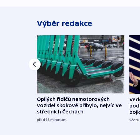
Výběr redakce
Opilých řidičů nemotorových
Vede
vozidel skokově přibylo, nejvíc ve
podp
středních Čechách
boj
před 16
minutami
včera