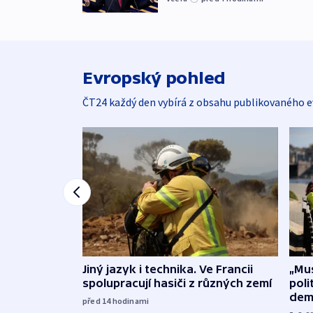
Evropský pohled
ČT24 každý den vybírá z obsahu publikovaného e
Jiný jazyk i technika. Ve Francii
„Mus
spolupracují hasiči z různých zemí
poli
dem
před 14
hodinami