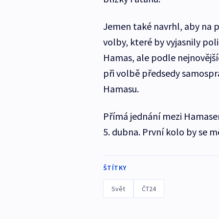
Jemen také navrhl, aby na 
volby, které by vyjasnily pol
Hamas, ale podle nejnovějš
při volbě předsedy samosprá
Hamasu.
Přímá jednání mezi Hamasem
5. dubna. První kolo by se 
ŠTÍTKY
Svět
ČT24