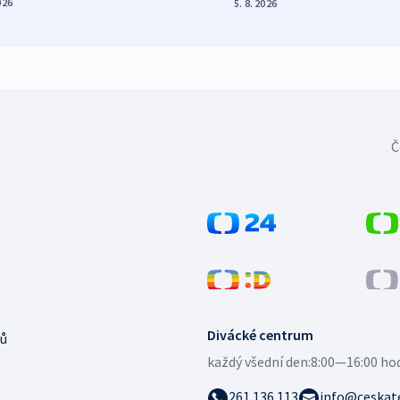
026
5. 8. 2026
Č
Divácké centrum
ů
každý všední den:
8:00—16:00 ho
261 136 113
info@ceskate