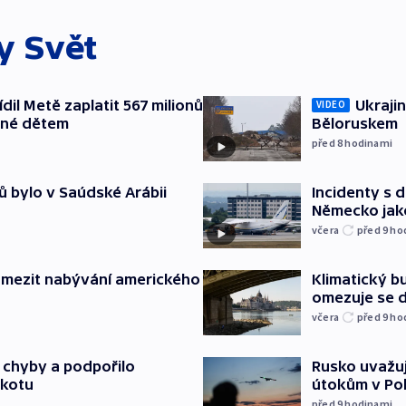
ky
Svět
il Metě zaplatit 567 milionů
Ukrajin
VIDEO
ené dětem
Běloruskem
před 8
hodinami
ů bylo v Saúdské Arábii
Incidenty s d
Německo jak
včera
před 9
ho
omezit nabývání amerického
Klimatický bu
omezuje se d
včera
před 9
ho
a chyby a podpořilo
Rusko uvažuj
jkotu
útokům v Poba
před 9
hodinami