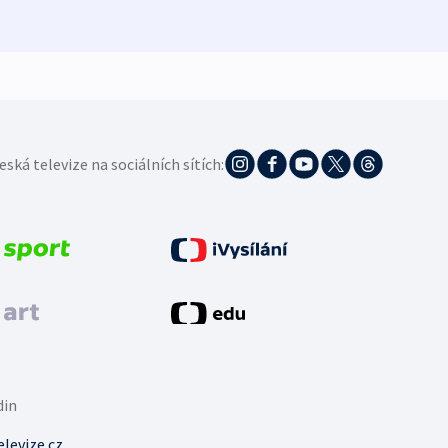
4. 8. 20
eská televize na sociálních sítích:
din
levize.cz