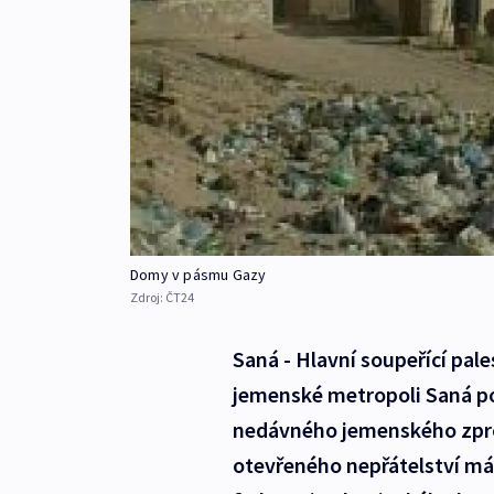
Domy v pásmu Gazy
Zdroj:
ČT24
Saná - Hlavní soupeřící pal
jemenské metropoli Saná po
nedávného jemenského zpro
otevřeného nepřátelství má