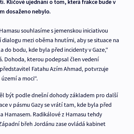
í. Klíčové ujednání o tom, která frakce bude v
m dosaženo nebylo.
 Hamasu souhlasíme s jemenskou iniciativou
 dialogu mezi oběma hnutími, aby se situace na
a do bodu, kde byla před incidenty v Gaze,“
ná. Dohoda, kterou podepsal člen vedení
ředstavitel Fatahu Azím Ahmad, potvrzuje
 území a moci“.
ěl být podle dnešní dohody základem pro další
tuace v pásmu Gazy se vrátí tam, kde byla před
m a Hamasem. Radikálové z Hamasu tehdy
. Západní břeh Jordánu zase ovládá kabinet