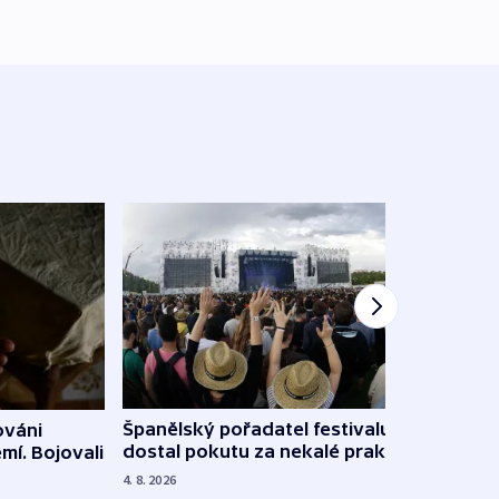
Španělský pořadatel festivalu
ováni
Lesn
dostal pokutu za nekalé praktiky
mí. Bojovali
dopa
zdrav
4. 8. 2026