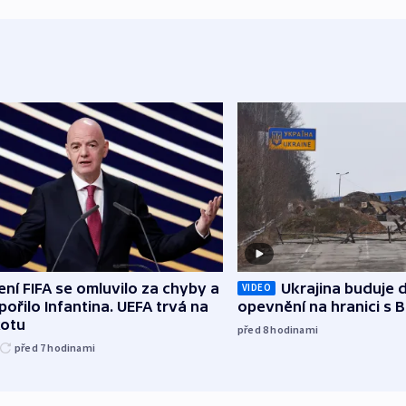
ní FIFA se omluvilo za chyby a
Ukrajina buduje d
VIDEO
ořilo Infantina. UEFA trvá na
opevnění na hranici s 
kotu
před 8
hodinami
před 7
hodinami