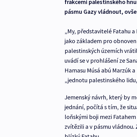
frakcemi palestinského hnut
pásmu Gazy vládnout, ovše
„My, představitelé Fatahu a
jako základem pro obnovení
palestinských územích vrátil
uvádí se v prohlášení ze Sa
Hamasu Músá abú Marzúk a p
„jednotu palestinského lidu,
Jemenský návrh, který by m
jednání, počítá s tím, že si
loňskými boji mezi Fatahe
zvítězili a v pásmu vládnou
blízký Fatahu.