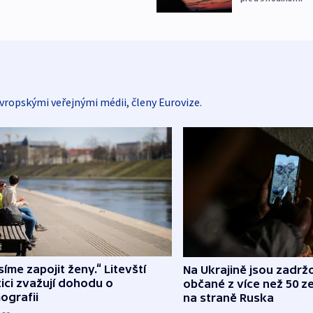
vropskými veřejnými médii, členy Eurovize.
íme zapojit ženy.“ Litevští
Na Ukrajině jsou zadrž
tici zvažují dohodu o
občané z více než 50 ze
ografii
na straně Ruska