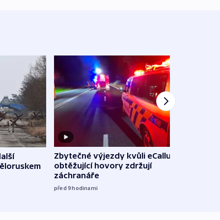
Zbytečné výjezdy kvůli eCallu a
alší
Incid
obtěžující hovory zdržují
Běloruskem
Lips
záchranáře
úmys
expl
před 9
hodinami
včera