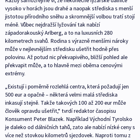
Každý samozřejmě ví, že nekonečné lyžařské dálnice
vysoko v horách jsou drahé a naopak střediska s menší
jistotou přírodního sněhu a skromnější volbou tratí stojí
méně. Vůbec nejdražší lyžování tak nabízí
západorakouský Arlberg, a to na luxusních 280
kilometrech svahů. Rodina s výrazně menšími nároky
může v nejlevnějším středisku ušetřit hodně přes
polovinu. Až potud nic překvapivého, bližší pohled ale
překvapit může, a to hlavně mezi oběma cenovými
extrémy.
„Existují i poměrně rozlehlá centra, která požadují jen
500 eur a opačně – některá velmi malá střediska
inkasují stejně. Takže takových 100 až 200 eur může
člověk opravdu ušetřit,“ tvrdí redaktor časopisu
Konsument Peter Blazek. Například Východní Tyrolsko
je daleko od dálničních tahů, zato ale nabízí nízké ceny s
více než stovkou kilometrů sjezdovek. Naproti tomu z