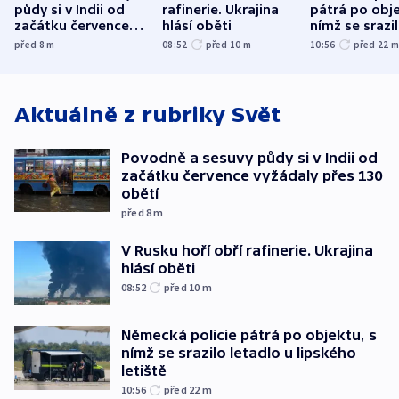
půdy si v Indii od
rafinerie. Ukrajina
pátrá po obje
začátku července
hlásí oběti
nímž se srazi
vyžádaly přes 130
letadlo u lip
před 8
m
08:52
před 10
m
10:56
před 22
obětí
letiště
Aktuálně z rubriky
Svět
Povodně a sesuvy půdy si v Indii od
začátku července vyžádaly přes 130
obětí
před 8
m
V Rusku hoří obří rafinerie. Ukrajina
hlásí oběti
08:52
před 10
m
Německá policie pátrá po objektu, s
nímž se srazilo letadlo u lipského
letiště
10:56
před 22
m