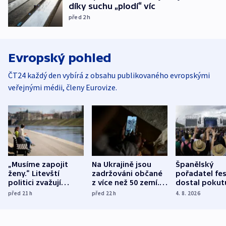
díky suchu „plodí“ víc
před 2
h
Evropský pohled
ČT24 každý den vybírá z obsahu publikovaného evropskými
veřejnými médii, členy Eurovize.
„Musíme zapojit
Na Ukrajině jsou
Španělský
ženy.“ Litevští
zadržováni občané
pořadatel fes
politici zvažují
z více než 50 zemí.
dostal pokut
dohodu o
Bojovali na straně
nekalé prakti
před 21
h
před 22
h
4. 8. 2026
demografii
Ruska