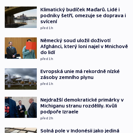
Klimatický budíček Maďarů. Lidé i
podniky šetří, omezuje se doprava i
svícení
před 1
h
Německý soud uložil doživotí
Afghánci, který loni najel v Mnichově
do lidí
před 1
h
Evropská unie má rekordně nízké
zásoby zemního plynu
před 1
h
Nejdražší demokratické primárky v
Michiganu stranu rozdělily. Kvůli
podpoře Izraele
před 2
h
Solná pole v Indonésii jako jediná