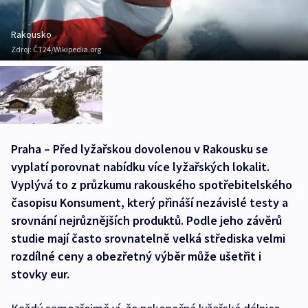
Rakousko
Zdroj:
ČT24/Wikipedia.org
Praha – Před lyžařskou dovolenou v Rakousku se
vyplatí porovnat nabídku více lyžařských lokalit.
Vyplývá to z průzkumu rakouského spotřebitelského
časopisu Konsument, který přináší nezávislé testy a
srovnání nejrůznějších produktů. Podle jeho závěrů
studie mají často srovnatelně velká střediska velmi
rozdílné ceny a obezřetný výběr může ušetřit i
stovky eur.