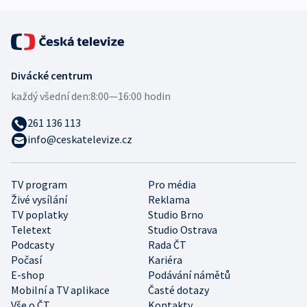
Divácké centrum
každý všední den:
8:00—16:00 hodin
261 136 113
info@ceskatelevize.cz
TV program
Pro média
Živé vysílání
Reklama
TV poplatky
Studio Brno
Teletext
Studio Ostrava
Podcasty
Rada ČT
Počasí
Kariéra
E-shop
Podávání námětů
Mobilní a TV aplikace
Časté dotazy
Vše o ČT
Kontakty