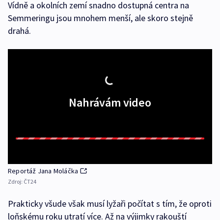
Vídně a okolních zemí snadno dostupná centra na
Semmeringu jsou mnohem menší, ale skoro stejně
drahá.
Nahrávám video
Reportáž Jana Moláčka
Zdroj:
ČT24
Prakticky všude však musí lyžaři počítat s tím, že oproti
loňskému roku utratí více. Až na výjimky rakouští