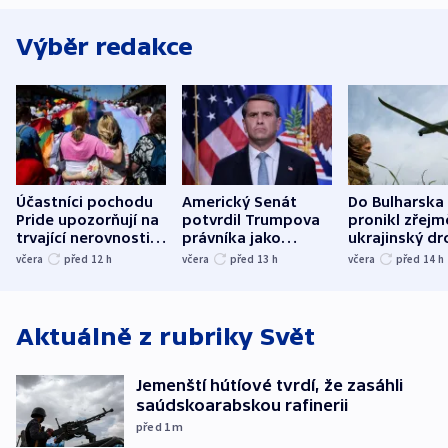
Výběr redakce
Účastníci pochodu
Americký Senát
Do Bulharska
Pride upozorňují na
potvrdil Trumpova
pronikl zřejm
trvající nerovnosti i
právníka jako
ukrajinský dr
společenskou
ministra
explodoval k
včera
před 12
h
včera
před 13
h
včera
před 14
h
atmosféru
spravedlnosti
od plynovod
Aktuálně z rubriky
Svět
Jemenští hútíové tvrdí, že zasáhli
saúdskoarabskou rafinerii
před 1
m