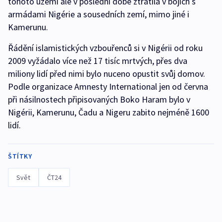
tohoto území ale v poslední době ztratila v bojích s
armádami Nigérie a sousedních zemí, mimo jiné i
Kamerunu.
Řádění islamistických vzbouřenců si v Nigérii od roku
2009 vyžádalo více než 17 tisíc mrtvých, přes dva
miliony lidí před nimi bylo nuceno opustit svůj domov.
Podle organizace Amnesty International jen od června
při násilnostech připisovaných Boko Haram bylo v
Nigérii, Kamerunu, Čadu a Nigeru zabito nejméně 1600
lidí.
ŠTÍTKY
Svět
ČT24