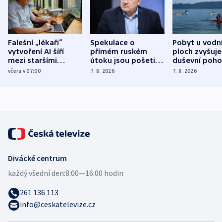
Falešní „lékaři“
Spekulace o
Pobyt u vodn
vytvoření AI šíří
přímém ruském
ploch zvyšuje
mezi staršími
útoku jsou pošetilé,
duševní poho
Poláky nebezpečné
míní estonský
ukázala
včera v 07:00
7. 8. 2026
7. 8. 2026
zdravotní rady
bezpečnostní
mezinárodní 
expert
Divácké centrum
každý všední den:
8:00—16:00 hodin
261 136 113
info@ceskatelevize.cz