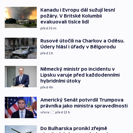
Kanadu i Evropu dál sužují lesní
požáry. V Britské Kolumbii
evakuovali tisíce lidí
před 32
m
Rusové útočili na Charkov a Oděsu.
Údery hlásí i úřady v Bělgorodu
před 1
h
Německý ministr po incidentu v
Lipsku varuje před každodenními
hybridními útoky
před 4
h
Americký Senát potvrdil Trumpova
právníka jako ministra spravedlnosti
včera
před 13
h
Do Bulharska pronikl zřejmě