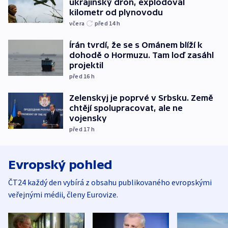
ukrajinský dron, explodoval
kilometr od plynovodu
včera
před 14
h
Írán tvrdí, že se s Ománem blíží k
dohodě o Hormuzu. Tam loď zasáhl
projektil
před 16
h
Zelenskyj je poprvé v Srbsku. Země
chtějí spolupracovat, ale ne
vojensky
před 17
h
Evropský pohled
ČT24 každý den vybírá z obsahu publikovaného evropskými
veřejnými médii, členy Eurovize.