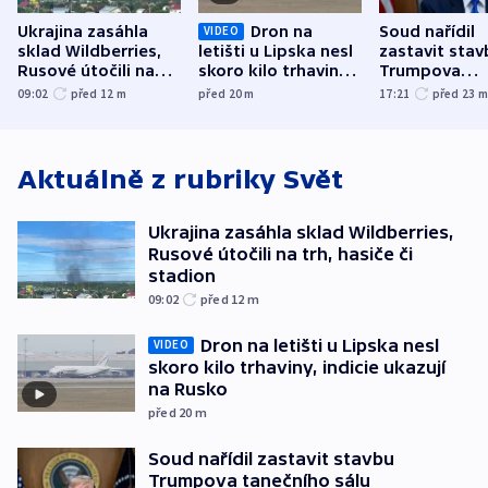
Ukrajina zasáhla
Dron na
Soud nařídil
VIDEO
sklad Wildberries,
letišti u Lipska nesl
zastavit stav
Rusové útočili na
skoro kilo trhaviny,
Trumpova
trh, hasiče či
indicie ukazují na
tanečního sá
09:02
před 12
m
před 20
m
17:21
před 23
stadion
Rusko
Aktuálně z rubriky
Svět
Ukrajina zasáhla sklad Wildberries,
Rusové útočili na trh, hasiče či
stadion
09:02
před 12
m
Dron na letišti u Lipska nesl
VIDEO
skoro kilo trhaviny, indicie ukazují
na Rusko
před 20
m
Soud nařídil zastavit stavbu
Trumpova tanečního sálu