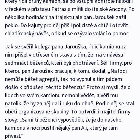
který řídil druhý kamion, se po vstupní kontrole nalodili
v řeckém v přístavu Patras a mířili do italské Ancony. Po
několika hodinách na trajektu ale pan Jaroušek zažil
peklo. Do kajuty pro něj přišli policisté a chtěli otevřít
chladírenský návěs, odkud se ozývalo volání o pomoc.
Jak se svěřil kolega pana Jarouška, řidič kamionu za
ním přišel v otřeseném stavu s tím, že má v návěsu
sedmnáct běženců, kteří byli přiotrávení. Šéf firmy, pro
kterou pan Jaroušek pracuje, k tomu dodal: „Na lodi
nemůže běžet agregát, tak ho vypnul a tím pádem
došlo k přidušení těchto běženců.“ Proto si myslí, že o
lidech ve svém kamionu nemohl vědět, a věří mu
natolik, že by za něj dal i ruku do ohně. Podle něj se stal
obětí organizované skupiny. To potvrdil i majitel firmy
slovy: „Sami ti běženci vypověděli, že je do našeho
kamionu v noci pustil nějaký pan Ali, který je tam
přivezl.“