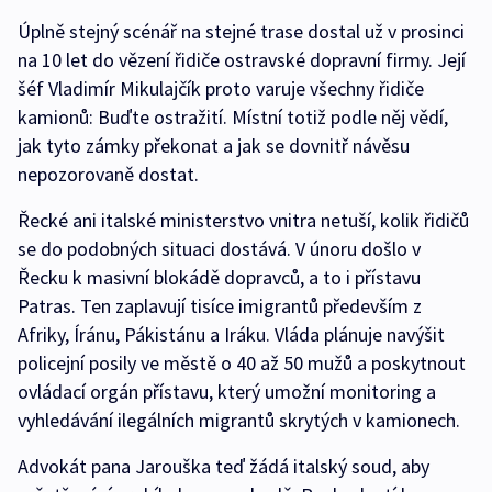
Úplně stejný scénář na stejné trase dostal už v prosinci
na 10 let do vězení řidiče ostravské dopravní firmy. Její
šéf Vladimír Mikulajčík proto varuje všechny řidiče
kamionů: Buďte ostražití. Místní totiž podle něj vědí,
jak tyto zámky překonat a jak se dovnitř návěsu
nepozorovaně dostat.
Řecké ani italské ministerstvo vnitra netuší, kolik řidičů
se do podobných situaci dostává. V únoru došlo v
Řecku k masivní blokádě dopravců, a to i přístavu
Patras. Ten zaplavují tisíce imigrantů především z
Afriky, Íránu, Pákistánu a Iráku. Vláda plánuje navýšit
policejní posily ve městě o 40 až 50 mužů a poskytnout
ovládací orgán přístavu, který umožní monitoring a
vyhledávání ilegálních migrantů skrytých v kamionech.
Advokát pana Jarouška teď žádá italský soud, aby