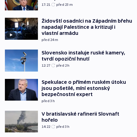
17:21
před 23
m
Židovští osadníci na Západním břehu
napadají Palestince a kritizují i
vlastní armádu
před 24
m
Slovensko instaluje ruské kamery,
tvrdí opoziční hnutí
12:27
před 2
h
Spekulace o přímém ruském útoku
jsou pošetilé, míní estonský
bezpečnostní expert
před 3
h
V bratislavské rafinerii Slovnaft
hořelo
14:22
před 3
h