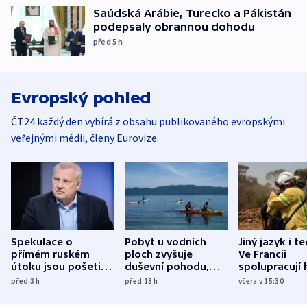
Saúdská Arábie, Turecko a Pákistán
podepsaly obrannou dohodu
před 5
h
Evropský pohled
ČT24 každý den vybírá z obsahu publikovaného evropskými
veřejnými médii, členy Eurovize.
Spekulace o
Pobyt u vodních
Jiný jazyk i t
přímém ruském
ploch zvyšuje
Ve Francii
útoku jsou pošetilé,
duševní pohodu,
spolupracují h
míní estonský
ukázala
různých zemí
před 3
h
před 13
h
včera v 15:30
bezpečnostní
mezinárodní studie
expert