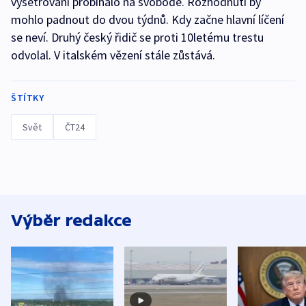
vyšetřování probíhalo na svobodě. Rozhodnutí by
mohlo padnout do dvou týdnů. Kdy začne hlavní líčení
se neví. Druhý český řidič se proti 10letému trestu
odvolal. V italském vězení stále zůstává.
ŠTÍTKY
Svět
ČT24
Výběr redakce