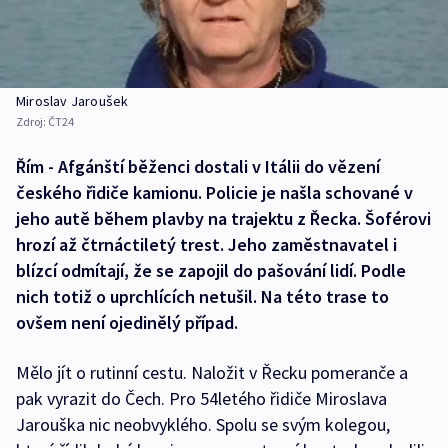
Miroslav Jaroušek
Zdroj:
ČT24
Řím - Afgánští běženci dostali v Itálii do vězení
českého řidiče kamionu. Policie je našla schované v
jeho autě během plavby na trajektu z Řecka. Šoférovi
hrozí až čtrnáctiletý trest. Jeho zaměstnavatel i
blízcí odmítají, že se zapojil do pašování lidí. Podle
nich totiž o uprchlících netušil. Na této trase to
ovšem není ojedinělý případ.
Mělo jít o rutinní cestu. Naložit v Řecku pomeranče a
pak vyrazit do Čech. Pro 54letého řidiče Miroslava
Jarouška nic neobvyklého. Spolu se svým kolegou,