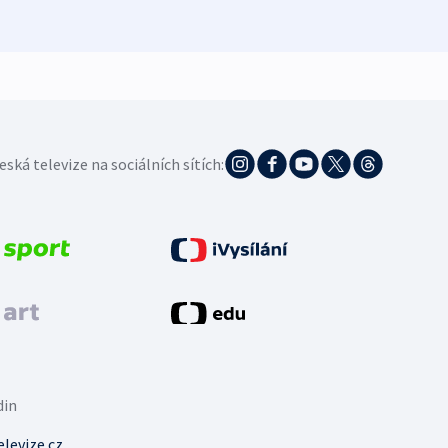
5. 8. 20
eská televize na sociálních sítích:
din
levize.cz