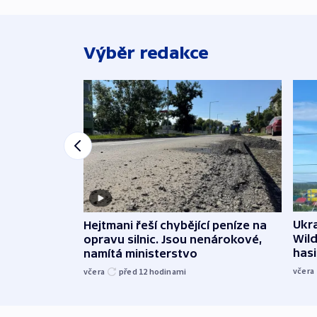
Výběr redakce
Ukra
Hejtmani řeší chybějící peníze na
Wild
opravu silnic. Jsou nenárokové,
hasi
namítá ministerstvo
včera
včera
před 12
hodinami