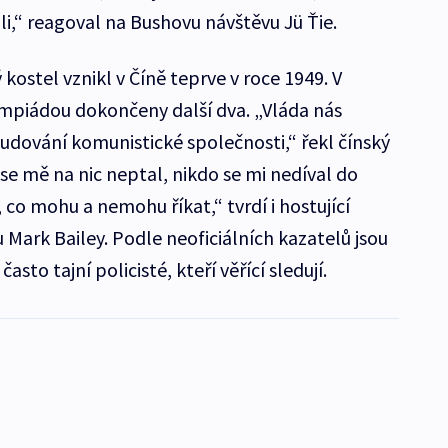
,“ reagoval na Bushovu návštěvu Jü Ťie.
 kostel vznikl v Číně teprve v roce 1949. V
mpiádou dokončeny další dva. „Vláda nás
 budování komunistické společnosti,“ řekl čínský
se mě na nic neptal, nikdo se mi nedíval do
co mohu a nemohu říkat,“ tvrdí i hostující
Mark Bailey. Podle neoficiálních kazatelů jsou
asto tajní policisté, kteří věřící sledují.