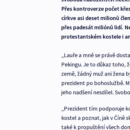
Přes kontroverze počet křes
církve asi deset milionů čl
přes padesát miliónů lidí. 
protestantském kostele i a
„Lauře a mně se právě dostal
Pekingu. Je to důkaz toho, že
země, žádný muž ani žena by
prezident po bohoslužbě. Mís
jeho nadšení nesdílel. Svobo
„Prezident tím podporuje ko
kostel a poznat, jak v Číně
také k propuštění všech domá