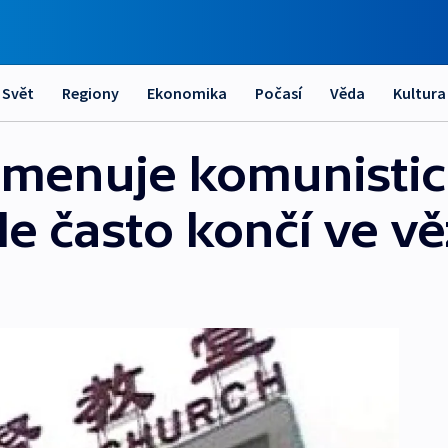
Svět
Regiony
Ekonomika
Počasí
Věda
Kultura
jmenuje komunistic
ale často končí ve v