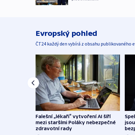
Evropský pohled
ČT24 každý den vybírá z obsahu publikovaného e
Falešní „lékaři“ vytvoření AI šíří
Spe
mezi staršími Poláky nebezpečné
jsou
zdravotní rady
bez