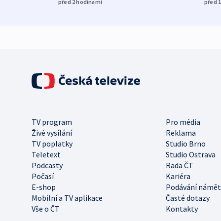
před 2
hodinami
před 
TV program
Pro média
Živé vysílání
Reklama
TV poplatky
Studio Brno
Teletext
Studio Ostrava
Podcasty
Rada ČT
Počasí
Kariéra
E-shop
Podávání námět
Mobilní a TV aplikace
Časté dotazy
Vše o ČT
Kontakty