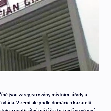
 Číně jsou zaregistrovány místními úřady a
 vláda. V zemi ale podle domácích kazatelů
uje a neoficiální kněží často končí ve vězení.