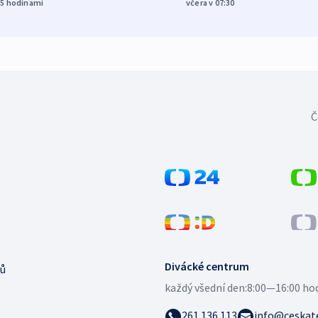
15
hodinami
včera v 07:30
Č
Divácké centrum
ů
každý všední den:
8:00—16:00 ho
261 136 113
info@ceskate