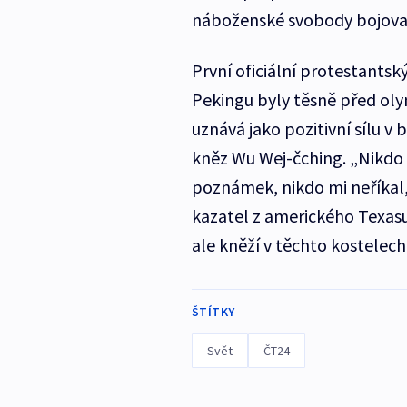
náboženské svobody bojovali
První oficiální protestantský
Pekingu byly těsně před oly
uznává jako pozitivní sílu v
kněz Wu Wej-čching. „Nikdo 
poznámek, nikdo mi neříkal, 
kazatel z amerického Texasu 
ale kněží v těchto kostelech č
ŠTÍTKY
Svět
ČT24