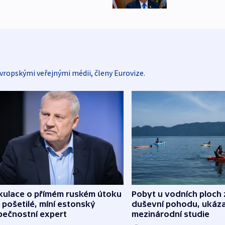
vropskými veřejnými médii, členy Eurovize.
kulace o přímém ruském útoku
Pobyt u vodních ploch 
 pošetilé, míní estonský
duševní pohodu, ukáza
pečnostní expert
mezinárodní studie