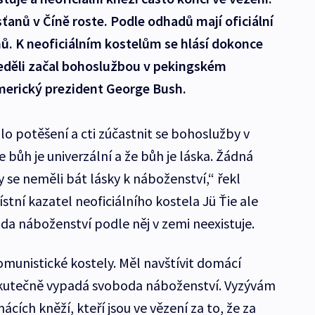
ťanů v Číně roste. Podle odhadů mají oficiální
enů. K neoficiálním kostelům se hlásí dokonce
Neděli začal bohoslužbou v pekingském
merický prezident George Bush.
o potěšení a cti zúčastnit se bohoslužby v
 bůh je univerzální a že bůh je láska. Žádná
 se neměli bát lásky k náboženství,“ řekl
tní kazatel neoficiálního kostela Jü Ťie ale
da náboženství podle něj v zemi neexistuje.
munistické kostely. Měl navštívit domácí
 skutečně vypadá svoboda náboženství. Vyzývám
cích kněží, kteří jsou ve vězení za to, že za