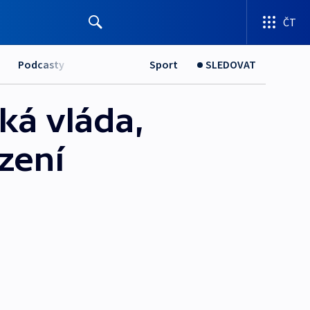
ČT
Podcasty
Sport
SLEDOVAT
ká vláda,
ězení