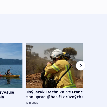
Jiný jazyk i technika. Ve Francii
zvyšuje
„Musí
spolupracují hasiči z různých zemí
la
polit
demo
6. 8. 2026