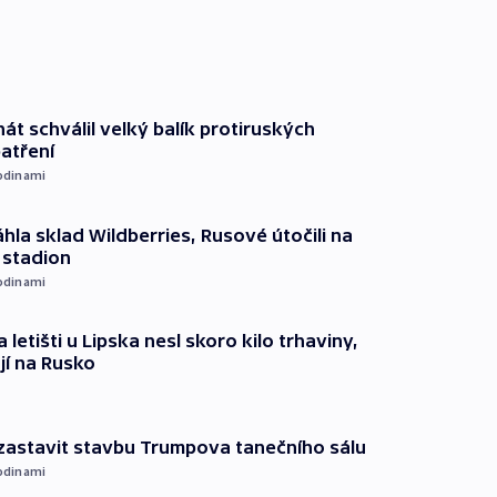
át schválil velký balík protiruských
atření
odinami
hla sklad Wildberries, Rusové útočili na
i stadion
odinami
 letišti u Lipska nesl skoro kilo trhaviny,
jí na Rusko
 zastavit stavbu Trumpova tanečního sálu
odinami