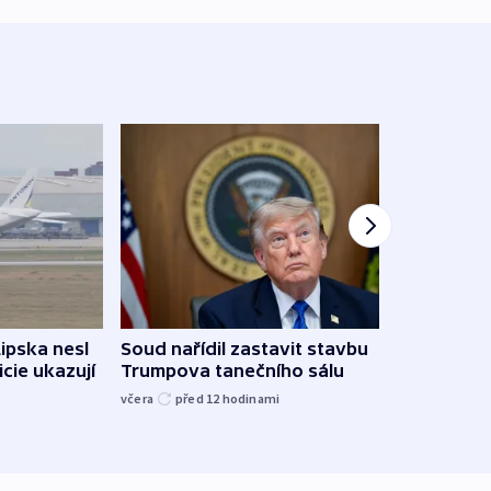
Lipska nesl
Soud nařídil zastavit stavbu
Žido
icie ukazují
Trumpova tanečního sálu
břehu
kriti
včera
před 12
hodinami
před 1