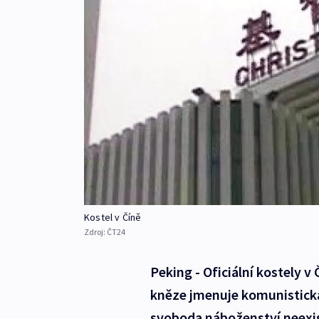
Kostel v Číně
Zdroj:
ČT24
Peking - Oficiální kostely v
kněze jmenuje komunistická
svoboda náboženství neexist