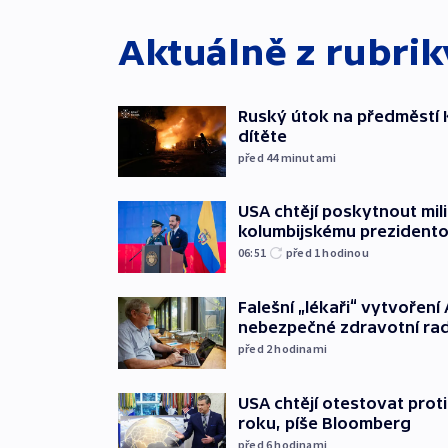
Aktuálně z rubri
Ruský útok na předměstí Ky
dítěte
před 44
minutami
USA chtějí poskytnout mi
kolumbijskému prezidento
06:51
před 1
hodinou
Falešní „lékaři“ vytvoření 
nebezpečné zdravotní ra
před 2
hodinami
USA chtějí otestovat prot
roku, píše Bloomberg
před 6
hodinami