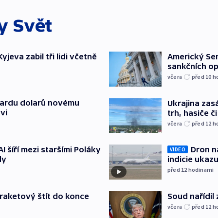
ky
Svět
jeva zabil tři lidi včetně
Americký Sen
sankčních op
včera
před 10
h
liardu dolarů novému
Ukrajina zasá
vi
trh, hasiče č
včera
před 12
h
AI šíří mezi staršími Poláky
Dron na
VIDEO
dy
indicie ukazu
před 12
hodinami
iraketový štít do konce
Soud nařídil
včera
před 12
h