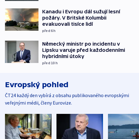
Kanadu i Evropu dál sužují lesní
požáry. V Britské Kolumbii
evakuovali tisíce lidí
před 6
h
Německý ministr po incidentu v
Lipsku varuje před každodenními
hybridními útoky
před 10
h
Evropský pohled
ČT24 každý den vybírá z obsahu publikovaného evropskými
veřejnými médii, členy Eurovize.