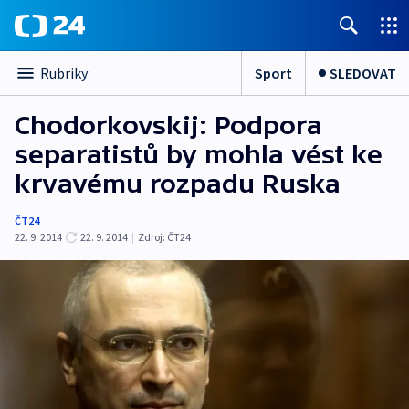
Sport
SLEDOVAT
Rubriky
Chodorkovskij: Podpora
separatistů by mohla vést ke
krvavému rozpadu Ruska
ČT24
22. 9. 2014
22. 9. 2014
|
Zdroj:
ČT24