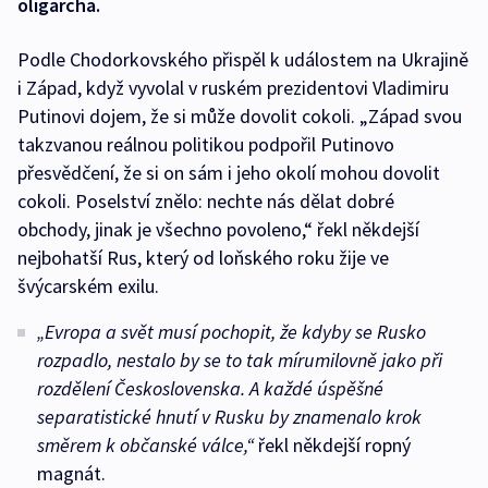
oligarcha.
Podle Chodorkovského přispěl k událostem na Ukrajině
i Západ, když vyvolal v ruském prezidentovi Vladimiru
Putinovi dojem, že si může dovolit cokoli. „Západ svou
takzvanou reálnou politikou podpořil Putinovo
přesvědčení, že si on sám i jeho okolí mohou dovolit
cokoli. Poselství znělo: nechte nás dělat dobré
obchody, jinak je všechno povoleno,“ řekl někdejší
nejbohatší Rus, který od loňského roku žije ve
švýcarském exilu.
„Evropa a svět musí pochopit, že kdyby se Rusko
rozpadlo, nestalo by se to tak mírumilovně jako při
rozdělení Československa. A každé úspěšné
separatistické hnutí v Rusku by znamenalo krok
směrem k občanské válce,“
řekl někdejší ropný
magnát.