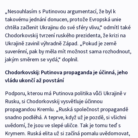
„Nesouhlasím s Putinovou argumentací, že byl k
takovému jednání donucen, protože Evropská unie
chtěla začlenit Ukrajinu do své sféry vlivu,“ odmítl také
Chodorkovskij tvrzení ruského prezidenta, že krizi na
Ukrajině zavinil výhradně Západ. „Pokud je země
suverénní, pak by měla mít možnost sama rozhodnout,
jakým směrem se vydá,“ doplnil.
Chodorkovskij: Putinova propaganda je účinná, jeho
vládu ukončí až povstání
Podporu, kterou má Putinova politika vůči Ukrajině v
Rusku, si Chodorkovskij vysvětluje účinnou
propagandou Kremlu. „Ruská společnost propagandě
snadno podléhá. A teprve, když už je pozdě, si všichni
uvědomí, že jsou ve slepé uličce. Tak je tomu teď s
Krymem. Ruská elita už si začíná pomalu uvědomovat,