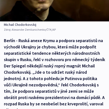
Michail Chodorkovskij
Zdroj:
Alexander Zemlianichenko/ČTK/AP
Berlín - Ruská anexe Krymu a podpora separatistů na
východě Ukrajiny je chybou, která může podpořit
separatistické tendence některých národnostních
skupin v Rusku, řekl v rozhovoru pro německý týdeník
Der Spiegel někdejší ruský ropný magnát Michail
Chodorkovskij. „Jde o to udržet ruský národ
jednotný. A z tohoto pohledu je Putinova politika
vůči Ukrajině nezodpovědná,“ řekl Chodorkovskij s
tím, že podpora separatistů v jiné zemi se může
obrátit proti ruskému prezidentovi na domácí půdě. A
rozpad Ruska by se neobešel bez krveprolití, varoval