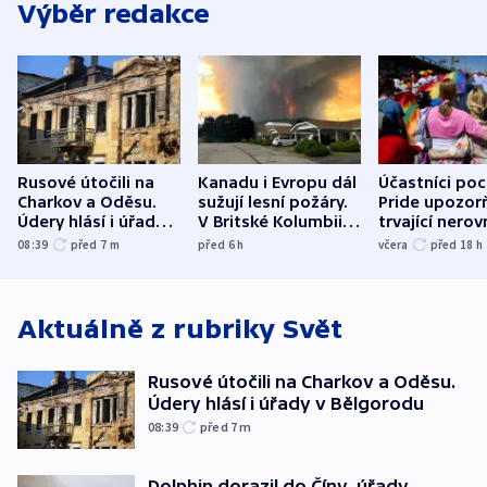
Výběr redakce
Rusové útočili na
Kanadu i Evropu dál
Účastníci po
Charkov a Oděsu.
sužují lesní požáry.
Pride upozorň
Údery hlásí i úřady v
V Britské Kolumbii
trvající nerov
Bělgorodu
evakuovali tisíce lidí
společensko
08:39
před 7
m
před 6
h
včera
před 18
h
atmosféru
Aktuálně z rubriky
Svět
Rusové útočili na Charkov a Oděsu.
Údery hlásí i úřady v Bělgorodu
08:39
před 7
m
Dolphin dorazil do Číny, úřady