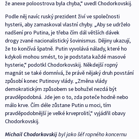
že anexe poloostrova byla chyba,“ uvedl Chodorkovskij.
Podle něj navíc ruský prezident živí ve společnosti
hysterii, aby zamaskoval vlastní chyby. „Aby se udrželo
nadšení pro Putina, je třeba čím dál větších dávek
drogy zvané nacionalistický šovinismus. Dějiny ukazují,
že to končívá špatně. Putin vyvolává nálady, které ho
kdykoli mohou smést, to je podstata každé masové
hysterie,“ podotkl Chodorkovskij. Někdejší ropný
magnát se také domnívá, že právě nějaký druh povstání
způsobí konec Putinovy vlády. „Změna vlády
demokratickým způsobem se bohužel nezdá být
pravděpodobná. Jde jen o to, zda poteče hodně nebo
málo krve. Čím déle zůstane Putin u moci, tím
pravděpodobnější je velké krveprolití,“ vyjádřil obavy
Chodorkovskij.
Michail Chodorkovskij
byl jako šéf ropného koncernu