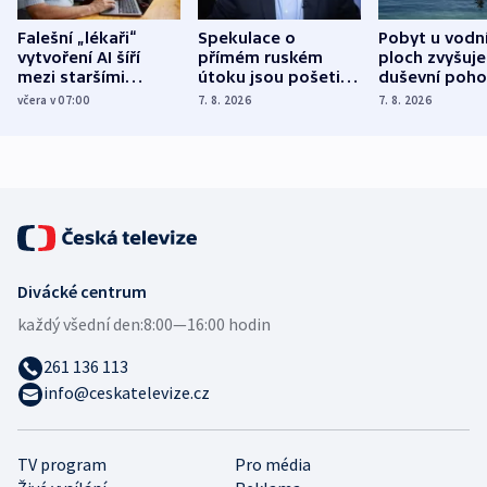
Falešní „lékaři“
Spekulace o
Pobyt u vodn
vytvoření AI šíří
přímém ruském
ploch zvyšuje
mezi staršími
útoku jsou pošetilé,
duševní poho
Poláky nebezpečné
míní estonský
ukázala
včera v 07:00
7. 8. 2026
7. 8. 2026
zdravotní rady
bezpečnostní
mezinárodní 
expert
Divácké centrum
každý všední den:
8:00—16:00 hodin
261 136 113
info@ceskatelevize.cz
TV program
Pro média