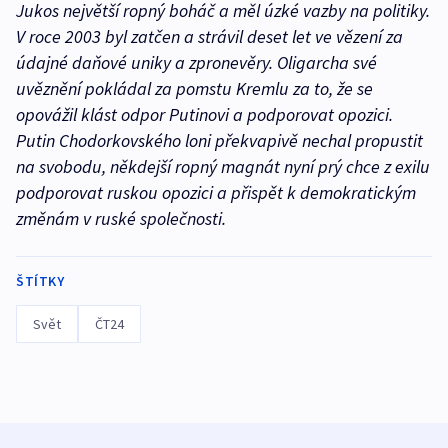
Jukos největší ropný boháč a měl úzké vazby na politiky.
V roce 2003 byl zatčen a strávil deset let ve vězení za
údajné daňové uniky a zpronevěry. Oligarcha své
uvěznění pokládal za pomstu Kremlu za to, že se
opovážil klást odpor Putinovi a podporovat opozici.
Putin Chodorkovského loni překvapivě nechal propustit
na svobodu, někdejší ropný magnát nyní prý chce z exilu
podporovat ruskou opozici a přispět k demokratickým
změnám v ruské společnosti.
ŠTÍTKY
Svět
ČT24