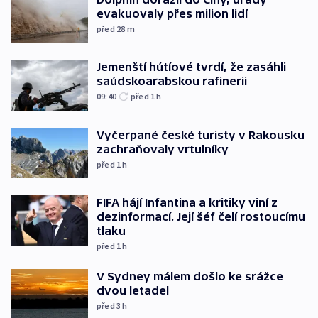
evakuovaly přes milion lidí
před 28
m
Jemenští hútíové tvrdí, že zasáhli
saúdskoarabskou rafinerii
09:40
před 1
h
Vyčerpané české turisty v Rakousku
zachraňovaly vrtulníky
před 1
h
FIFA hájí Infantina a kritiky viní z
dezinformací. Její šéf čelí rostoucímu
tlaku
před 1
h
V Sydney málem došlo ke srážce
dvou letadel
před 3
h