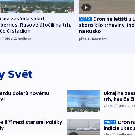
jina zasáhla sklad
Dron na letišti u 
VIDEO
berries, Rusové útočili na trh,
skoro kilo trhaviny, ind
če či stadion
na Rusko
před 11
hodinami
před 11
hodinami
ky
Svět
liardu dolarů novému
Ukrajina zasá
vi
trh, hasiče č
včera
před 11
h
Dron na
AI šíří mezi staršími Poláky
VIDEO
indicie ukazu
dy
před 11
hodinami