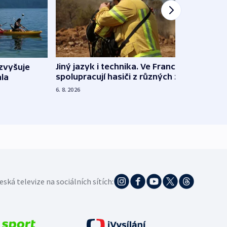
Jiný jazyk i technika. Ve Francii
zvyšuje
„Musí
spolupracují hasiči z různých zemí
la
polit
demo
6. 8. 2026
5. 8. 20
eská televize na sociálních sítích: