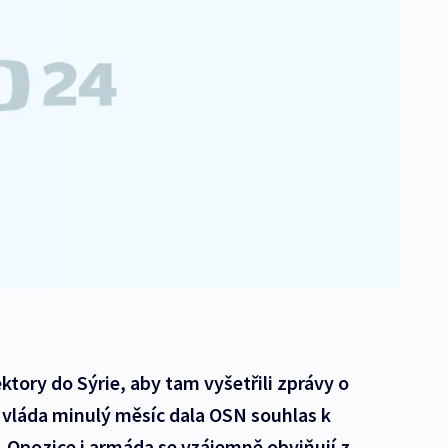
ktory do Sýrie, aby tam vyšetřili zprávy o
 vláda minulý měsíc dala OSN souhlas k
 Opozice i armáda se vzájemně obviňují z