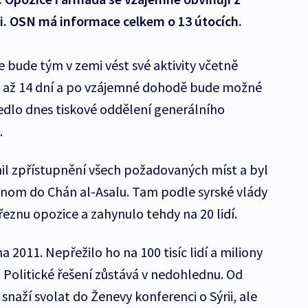
. OSN má informace celkem o 13 útocích.
 bude tým v zemi vést své aktivity včetně
 až 14 dní a po vzájemné dohodě bude možné
edlo dnes tiskové oddělení generálního
.
il zpřístupnění všech požadovaných míst a byl
enom do Chán al-Asalu. Tam podle syrské vlády
řeznu opozice a zahynulo tehdy na 20 lidí.
a 2011. Nepřežilo ho na 100 tisíc lidí a miliony
 Politické řešení zůstává v nedohlednu. Od
snaží svolat do Ženevy konferenci o Sýrii, ale