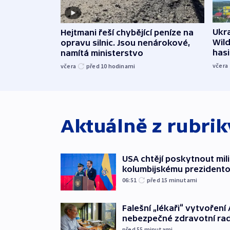
Ukra
Hejtmani řeší chybějící peníze na
Wild
opravu silnic. Jsou nenárokové,
hasi
namítá ministerstvo
včera
včera
před 10
hodinami
Aktuálně z rubri
USA chtějí poskytnout mi
kolumbijskému prezidento
06:51
před 15
minutami
Falešní „lékaři“ vytvoření 
nebezpečné zdravotní ra
před 55
minutami