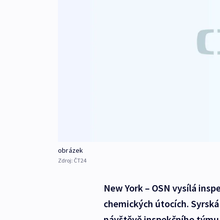
obrázek
Zdroj:
ČT24
New York – OSN vysílá inspe
chemických útocích. Syrská
návštěvě inspekčního týmu.