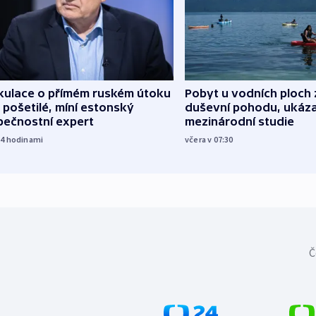
kulace o přímém ruském útoku
Pobyt u vodních ploch 
 pošetilé, míní estonský
duševní pohodu, ukáza
pečnostní expert
mezinárodní studie
14
hodinami
včera v 07:30
Č