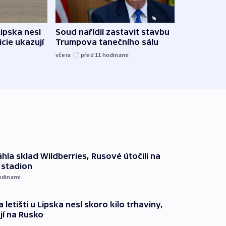
Žido
Lipska nesl
Soud nařídil zastavit stavbu
břehu
icie ukazují
Trumpova tanečního sálu
kriti
včera
před 11
hodinami
před 1
hla sklad Wildberries, Rusové útočili na
i stadion
odinami
 letišti u Lipska nesl skoro kilo trhaviny,
jí na Rusko