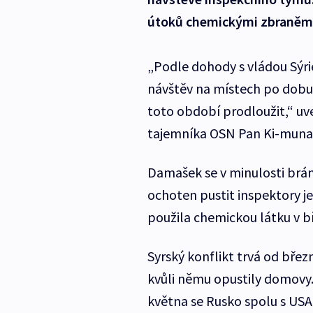
útoků chemickými zbraněmi
„Podle dohody s vládou Sýrie
návštěv na místech po dobu
toto období prodloužit,“ uv
tajemníka OSN Pan Ki-muna
Damašek se v minulosti brán
ochoten pustit inspektory j
použila chemickou látku v b
Syrský konflikt trvá od březn
kvůli němu opustily domovy.
května se Rusko spolu s USA 