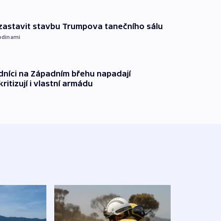
 zastavit stavbu Trumpova tanečního sálu
odinami
dníci na Západním břehu napadají
kritizují i vlastní armádu