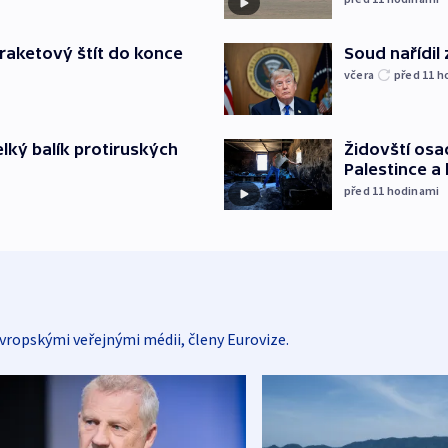
Soud nařídil
iraketový štít do konce
včera
před 11
h
Židovští osa
elký balík protiruských
Palestince a 
před 11
hodinami
vropskými veřejnými médii, členy Eurovize.