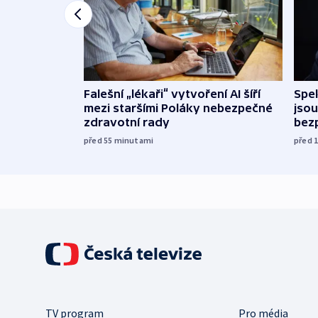
Falešní „lékaři“ vytvoření AI šíří
Spe
mezi staršími Poláky nebezpečné
jsou
zdravotní rady
bez
před 55
minutami
před 
TV program
Pro média