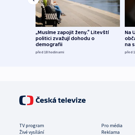
„Musíme zapojit ženy.“ Litevští
Na U
politici zvažují dohodu o
obča
demografii
na 
před 18
hodinami
před 
TV program
Pro média
Živé vysílání
Reklama