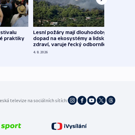
stivalu
Lesní požáry mají dlouhodobý
Ukraj
é praktiky
dopad na ekosystémy a lidské
Franc
zdraví, varuje řecký odborník
požá
4. 8. 2026
3. 8. 20
eská televize na sociálních sítích: