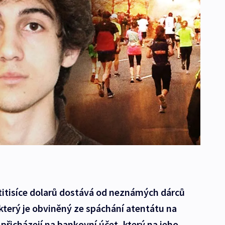
itisíce dolarů dostává od neznámých dárců
který je obviněný ze spáchání atentátu na
řicházejí na bankovní účet, který na jeho