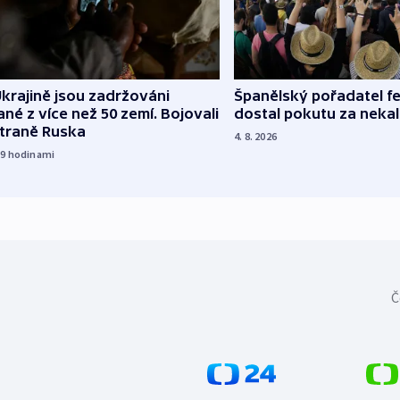
Španělský pořadatel fe
krajině jsou zadržováni
dostal pokutu za nekal
né z více než 50 zemí. Bojovali
straně Ruska
4. 8. 2026
19
hodinami
Č