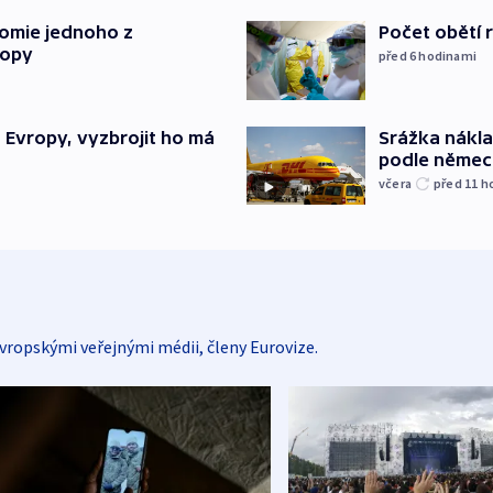
tomie jednoho z
Počet obětí r
ropy
před 6
hodinami
“ Evropy, vyzbrojit ho má
Srážka nákla
podle německ
včera
před 11
h
vropskými veřejnými médii, členy Eurovize.