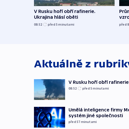
V Rusku hoří obří rafinerie.
Prů
Ukrajina hlásí oběti
vzro
08:52
před 5
minutami
před 
Aktuálně z rubri
V Rusku hoří obří rafinerie
08:52
před 5
minutami
Umělá inteligence firmy M
systém jiné společnosti
před 57
minutami