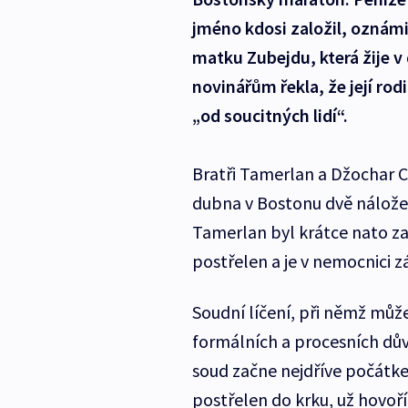
jméno kdosi založil, oznám
matku Zubejdu, která žije 
novinářům řekla, že její ro
„od soucitných lidí“.
Bratři Tamerlan a Džochar C
dubna v Bostonu dvě nálože, k
Tamerlan byl krátce nato zab
postřelen a je v nemocnici 
Soudní líčení, při němž může
formálních a procesních dů
soud začne nejdříve počátke
postřelen do krku, už hovoří