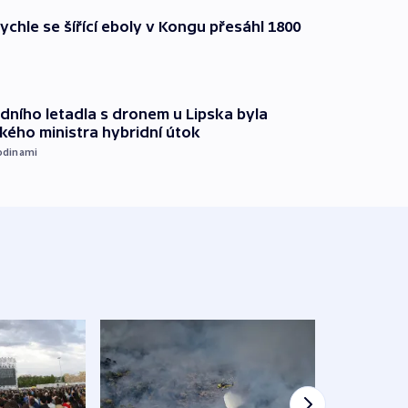
ychle se šířící eboly v Kongu přesáhl 1800
dního letadla s dronem u Lipska byla
ého ministra hybridní útok
odinami