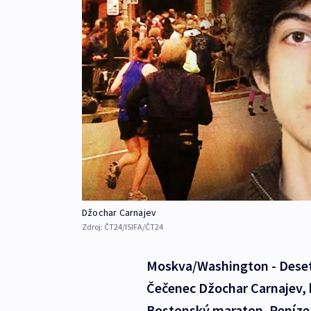
Džochar Carnajev
Zdroj:
ČT24/ISIFA/ČT24
Moskva/Washington - Deset
Čečenec Džochar Carnajev, 
Bostonský maraton. Peníze p