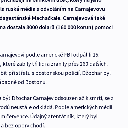
ila ruská média s odvoláním na Carnajevovu
v dagestánské Machačkale. Carnajevová také
dina dostala 8000 dolarů (160 000 korun) pomoci
arnajevovi podle americké FBI odpálili 15.
teré zabily tři lidi a zranily přes 260 dalších.
it při střetu s bostonskou policií, Džochar byl
západně od Bostonu.
 být Džochar Carnajev odsouzen až k smrti, se z
vodů neustále odkládá. Podle amerických médií
m července. Údajný atentátník, který byl
 a bez opory chodí.