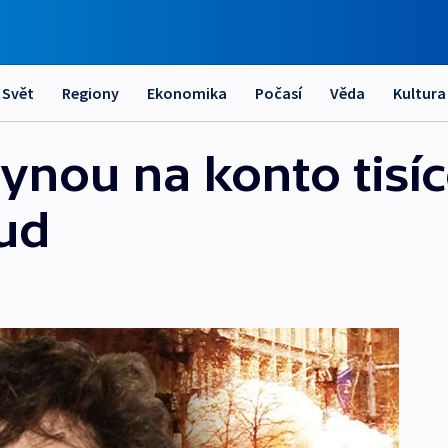
Svět
Regiony
Ekonomika
Počasí
Věda
Kultura
lynou na konto tisí
ud