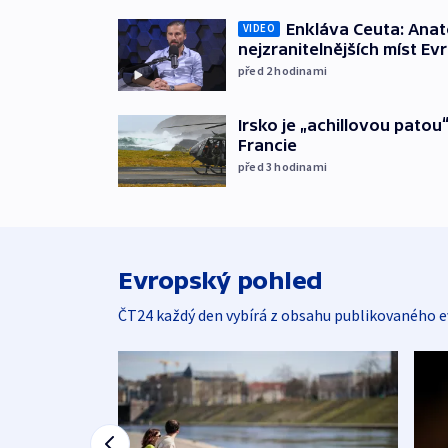
Enkláva Ceuta: Ana
VIDEO
nejzranitelnějších míst Ev
před 2
hodinami
Irsko je „achillovou patou
Francie
před 3
hodinami
Evropský pohled
ČT24 každý den vybírá z obsahu publikovaného e