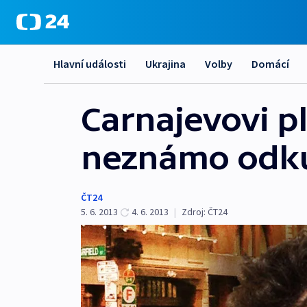
Hlavní události
Ukrajina
Volby
Domácí
Carnajevovi p
neznámo odk
ČT24
5. 6. 2013
4. 6. 2013
|
Zdroj:
ČT24