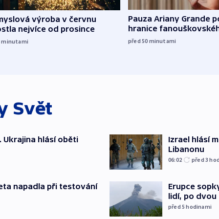
Pauza Ariany Grande p
myslová výroba v červnu
hranice fanouškovské
stla nejvíce od prosince
před 50
minutami
8
minutami
ky
Svět
. Ukrajina hlásí oběti
Izrael hlásí
Libanonu
06:02
před 3
ho
Erupce sopky
eta napadla při testování
lidí, po dvou
před 5
hodinami