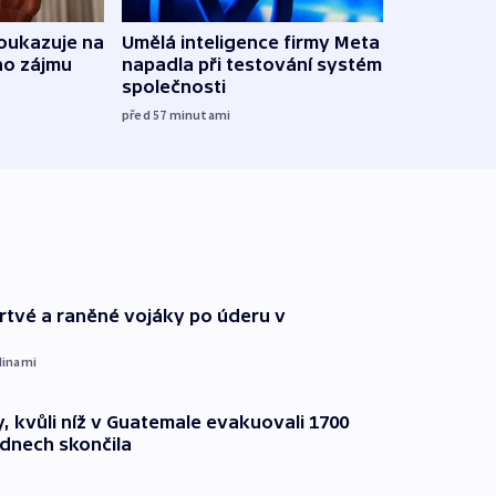
oukazuje na
Umělá inteligence firmy Meta
Irsko
ho zájmu
napadla při testování systém jiné
vyzbr
společnosti
před 3
před 57
minutami
 mrtvé a raněné vojáky po úderu v
dinami
, kvůli níž v Guatemale evakuovali 1700
 dnech skončila