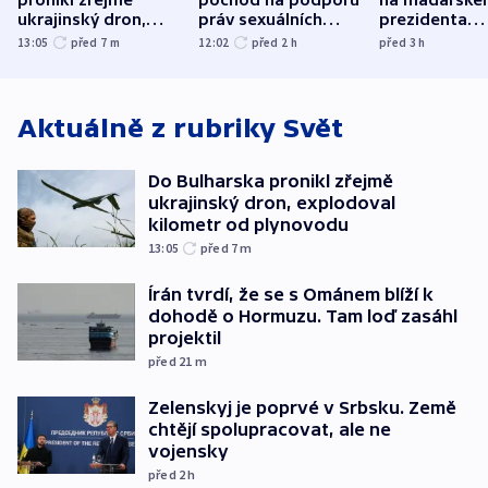
pronikl zřejmě
pochod na podporu
na maďarské
ukrajinský dron,
práv sexuálních
prezidenta
explodoval kilometr
menšin
bývalého šéf
13:05
před 7
m
12:02
před 2
h
před 3
h
od plynovodu
nejvyššího s
Aktuálně z rubriky
Svět
Do Bulharska pronikl zřejmě
ukrajinský dron, explodoval
kilometr od plynovodu
13:05
před 7
m
Írán tvrdí, že se s Ománem blíží k
dohodě o Hormuzu. Tam loď zasáhl
projektil
před 21
m
Zelenskyj je poprvé v Srbsku. Země
chtějí spolupracovat, ale ne
vojensky
před 2
h