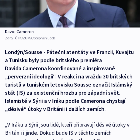
David Cameron
Zdroj:
ČTK/ZUMA/Stephen Lock
Londýn/Sousse - Páteční atentáty ve Francii, Kuvajtu
a Tunisku byly podle britského premiéra
Davida Camerona koordinované a inspirované
„perverzní ideologií“. V reakci na vraždu 30 britských
turistů v tuniském letovisku Sousse označil Islámský
stát (IS) za existenční hrozbu pro západní svět.
Islamisté v Sýrii a v Iráku podle Camerona chystají
„děsivé“ útoky v Británii i dalších zemích.
„V Iráku a Sýrii jsou lidé, kteří připravují děsivé útoky v
Británii i jinde. Dokud bude IS v těchto zemích