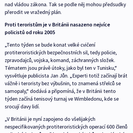
nad vládou zákona. Tak se podle něj mohou předsudky
přerodit ve vražedný plán.
Proti teroristům je v Británii nasazeno nejvíce
policistů od roku 2005
„Tento týden se bude konat velké cvičení
protiteroristických bezpečnostních sil, tedy policie,
zpravodajců, vojska, komand, záchranných složek.
Tématem jsou právě útoky, jako byl ten v Tunisku,“
vysvětluje publicista Jan Jůn. „Experti totiž začínají brát
vážně i teroristy bez výbušnin, to znamená střelců se
samopaly,“ dodává a připomíná, že v Británii tento
týden začíná tenisový turnaj ve Wimbledonu, kde se
srocují davy lidí.
„V Británii je nyní zapojeno do všelijakých
nespecifikovaných protiteroristických operací 600 členů