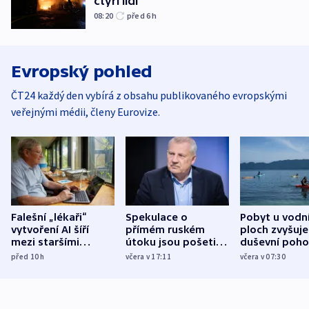
čtyři lidi
08:20
před 6
h
Evropský pohled
ČT24 každý den vybírá z obsahu publikovaného evropskými
veřejnými médii, členy Eurovize.
Falešní „lékaři“
Spekulace o
Pobyt u vodn
vytvoření AI šíří
přímém ruském
ploch zvyšuje
mezi staršími
útoku jsou pošetilé,
duševní poho
Poláky nebezpečné
míní estonský
ukázala
před 10
h
včera v 17:11
včera v 07:30
zdravotní rady
bezpečnostní
mezinárodní 
expert