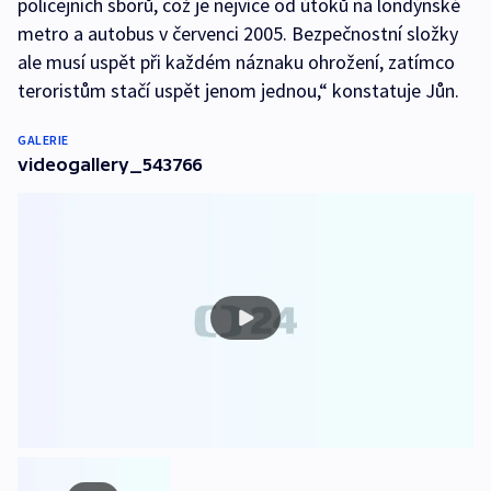
policejních sborů, což je nejvíce od útoků na londýnské
metro a autobus v červenci 2005. Bezpečnostní složky
ale musí uspět při každém náznaku ohrožení, zatímco
teroristům stačí uspět jenom jednou,“ konstatuje Jůn.
GALERIE
videogallery_543766