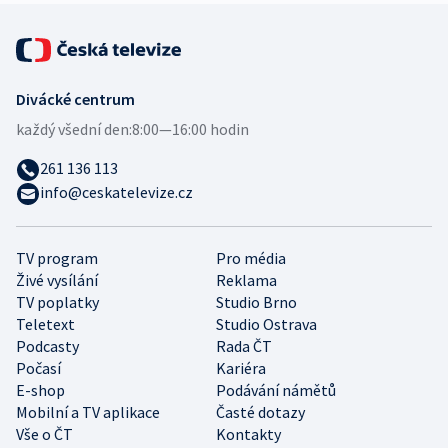
Divácké centrum
každý všední den:
8:00—16:00 hodin
261 136 113
info@ceskatelevize.cz
TV program
Pro média
Živé vysílání
Reklama
TV poplatky
Studio Brno
Teletext
Studio Ostrava
Podcasty
Rada ČT
Počasí
Kariéra
E-shop
Podávání námětů
Mobilní a TV aplikace
Časté dotazy
Vše o ČT
Kontakty