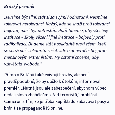
Britský premiér
„Musíme být silní, stát si za svými hodnotami. Nesmíme
tolerovat netoleranci. Každý, kdo se snaží proti toleranci
bojovat, musí být potrestán. Potřebujeme, aby všechny
instituce – školy, vězení i jiné instituce – bojovaly proti
radikalizaci. Budeme stát v solidaritě proti všem, kteří
se snaží naši solidaritu zničit. Jde o generační boj proti
menšinovým extremistům. My ostatní chceme, aby
vzkvétala svoboda.“
Přímo v Británii také existují hrozby, ale není
pravděpodobné, že by došlo k útokům, informoval
premiér. „Nutná jsou ale zabezpečení, abychom vůbec
nedali slovo zbabělcům z řad teroristů,“ prohlásil
Cameron s tím, že je třeba kupříkladu zabavovat pasy a
bránit se propagandě IS online.