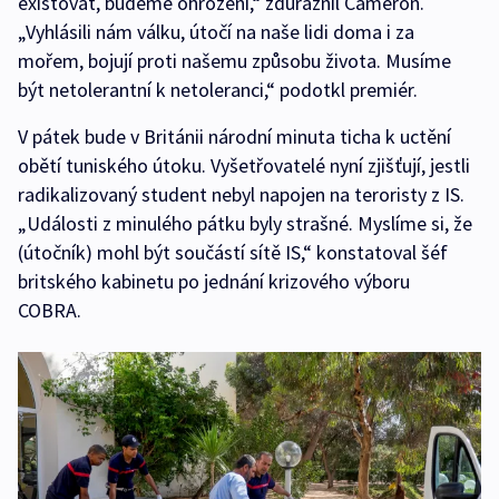
existovat, budeme ohroženi,“ zdůraznil Cameron.
„Vyhlásili nám válku, útočí na naše lidi doma i za
mořem, bojují proti našemu způsobu života. Musíme
být netolerantní k netoleranci,“ podotkl premiér.
V pátek bude v Británii národní minuta ticha k uctění
obětí tuniského útoku. Vyšetřovatelé nyní zjišťují, jestli
radikalizovaný student nebyl napojen na teroristy z IS.
„Události z minulého pátku byly strašné. Myslíme si, že
(útočník) mohl být součástí sítě IS,“ konstatoval šéf
britského kabinetu po jednání krizového výboru
COBRA.