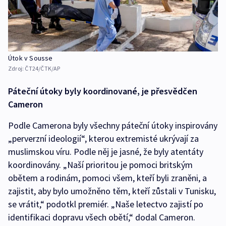
Útok v Sousse
Zdroj:
ČT24/ČTK/AP
Páteční útoky byly koordinované, je přesvědčen
Cameron
Podle Camerona byly všechny páteční útoky inspirovány
„perverzní ideologií“, kterou extremisté ukrývají za
muslimskou víru. Podle něj je jasné, že byly atentáty
koordinovány. „Naší prioritou je pomoci britským
obětem a rodinám, pomoci všem, kteří byli zraněni, a
zajistit, aby bylo umožněno těm, kteří zůstali v Tunisku,
se vrátit,“ podotkl premiér. „Naše letectvo zajistí po
identifikaci dopravu všech obětí,“ dodal Cameron.