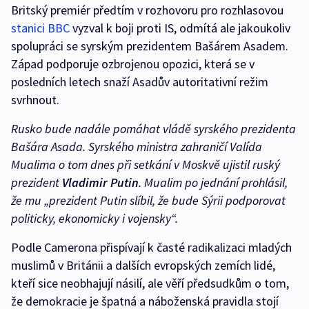
Britský premiér předtím v rozhovoru pro rozhlasovou
stanici BBC
vyzval k boji proti IS, odmítá ale jakoukoliv
spolupráci se syrským prezidentem Bašárem Asadem.
Západ podporuje ozbrojenou opozici, která se v
posledních letech snaží Asadův autoritativní režim
svrhnout.
Rusko bude nadále pomáhat vládě syrského prezidenta
Bašára Asada. Syrského ministra zahraničí Valída
Mualima o tom dnes při setkání v Moskvě ujistil ruský
prezident
Vladimir Putin
. Mualim po jednání prohlásil,
že mu „prezident Putin slíbil, že bude Sýrii podporovat
politicky, ekonomicky i vojensky“.
Podle Camerona přispívají k časté radikalizaci mladých
muslimů v Británii a dalších evropských zemích lidé,
kteří sice neobhajují násilí, ale věří předsudkům o tom,
že demokracie je špatná a náboženská pravidla stojí