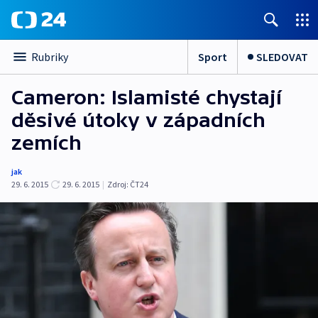
Sport
SLEDOVAT
Rubriky
Cameron: Islamisté chystají
děsivé útoky v západních
zemích
jak
29. 6. 2015
29. 6. 2015
|
Zdroj:
ČT24