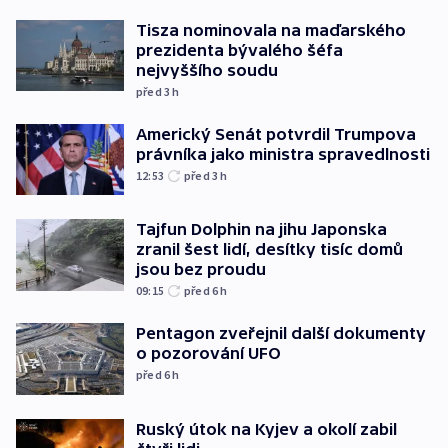
Tisza nominovala na maďarského
prezidenta bývalého šéfa
nejvyššího soudu
před 3
h
Americký Senát potvrdil Trumpova
právníka jako ministra spravedlnosti
12:53
před 3
h
Tajfun Dolphin na jihu Japonska
zranil šest lidí, desítky tisíc domů
jsou bez proudu
09:15
před 6
h
Pentagon zveřejnil další dokumenty
o pozorování UFO
před 6
h
Ruský útok na Kyjev a okolí zabil