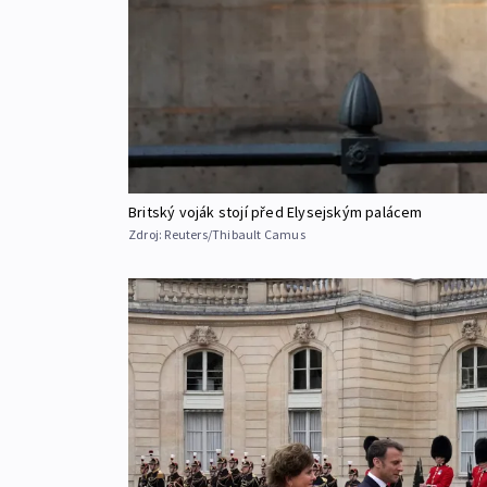
Britský voják stojí před Elysejským palácem
Zdroj:
Reuters/Thibault Camus