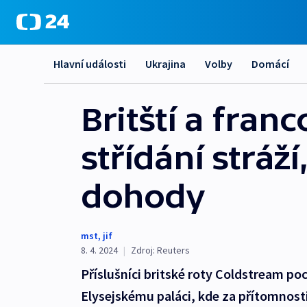
Hlavní události
Ukrajina
Volby
Domácí
Britští a franc
střídání stráží
dohody
mst
,
jif
8. 4. 2024
|
Zdroj:
Reuters
Příslušníci britské roty Coldstream po
Elysejskému paláci, kde za přítomnos