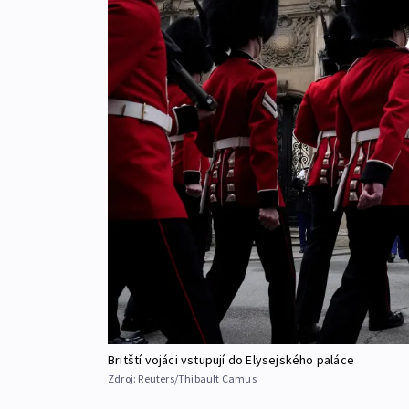
Britští vojáci vstupují do Elysejského paláce
Zdroj:
Reuters/Thibault Camus