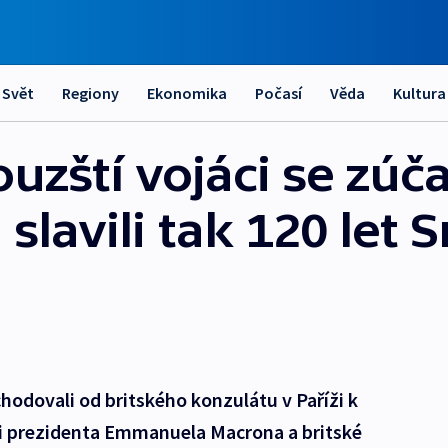
Svět
Regiony
Ekonomika
Počasí
Věda
Kultura
ouzští vojáci se zúča
, slavili tak 120 let
chodovali od britského konzulátu v Paříži k
ti prezidenta Emmanuela Macrona a britské