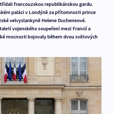
řídali francouzskou republikánskou gardu.
ském paláci v Londýně za přítomnosti prince
zské velvyslankyně Helene Ducheneové.
aletí vojenského soupeření mezi Francií a
pské mocnosti bojovaly během dvou světových