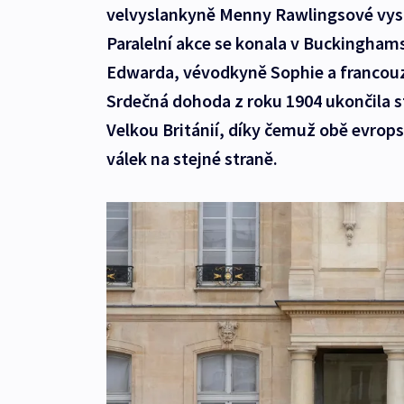
velvyslankyně Menny Rawlingsové vyst
Paralelní akce se konala v Buckingham
Edwarda, vévodkyně Sophie a francou
Srdečná dohoda z roku 1904 ukončila st
Velkou Británií, díky čemuž obě evro
válek na stejné straně.