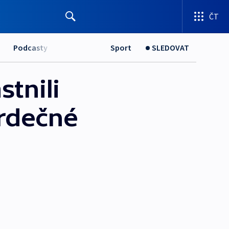
ČT
Podcasty
Sport
SLEDOVAT
stnili
 Srdečné