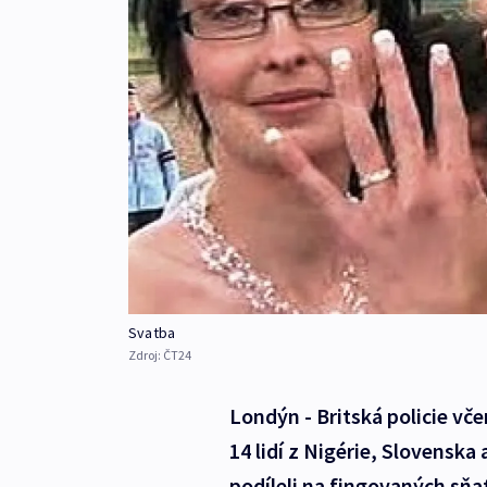
Svatba
Zdroj:
ČT24
Londýn - Britská policie vče
14 lidí z Nigérie, Slovenska
podíleli na fingovaných sňa