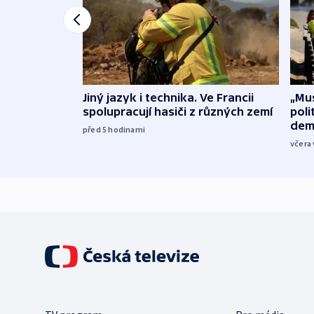
Jiný jazyk i technika. Ve Francii
„Mus
spolupracují hasiči z různých zemí
poli
dem
před 5
hodinami
včera 