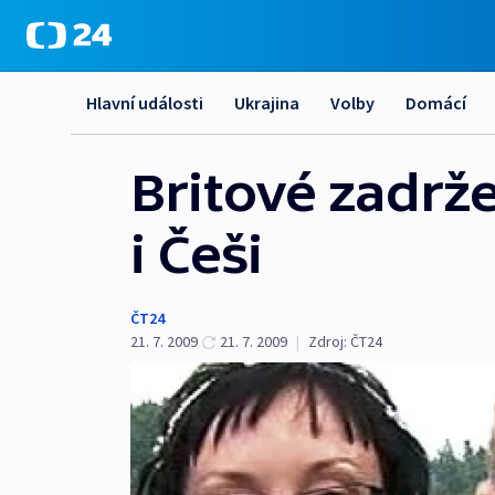
Hlavní události
Ukrajina
Volby
Domácí
Britové zadrže
i Češi
ČT24
21. 7. 2009
21. 7. 2009
|
Zdroj:
ČT24