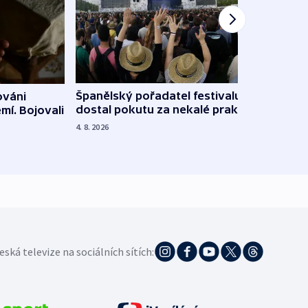
Španělský pořadatel festivalu
ováni
Lesn
dostal pokutu za nekalé praktiky
mí. Bojovali
dopa
zdrav
4. 8. 2026
4. 8. 20
eská televize na sociálních sítích: