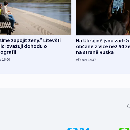
íme zapojit ženy.“ Litevští
Na Ukrajině jsou zadrž
tici zvažují dohodu o
občané z více než 50 ze
ografii
na straně Ruska
v 16:00
včera v 14:37
Č