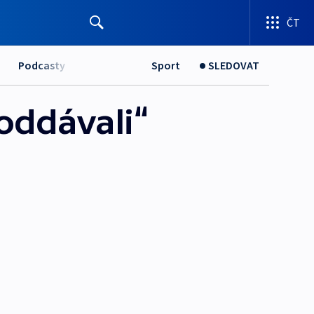
ČT
Podcasty
Sport
SLEDOVAT
oddávali“