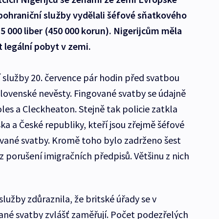
pohraniční služby vydělali šéfové sňatkového
5 000 liber (450 000 korun). Nigerijcům měla
 legální pobyt v zemi.
í služby 20. července pár hodin před svatbou
 slovenské nevěsty. Fingované svatby se údajně
es a Cleckheaton. Stejně tak policie zatkla
ska a České republiky, kteří jsou zřejmě šéfové
ané svatby. Kromě toho bylo zadrženo šest
 porušení imigračních předpisů. Většinu z nich
lužby zdůraznila, že britské úřady se v
ané svatby zvlášť zaměřují. Počet podezřelých