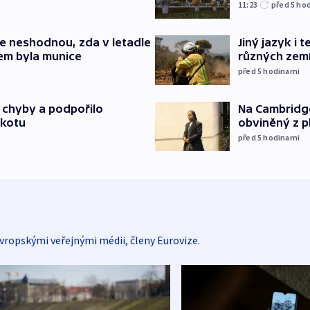
11:23
před 5
ho
e neshodnou, zda v letadle
Jiný jazyk i 
em byla munice
různých zem
před 5
hodinami
Na Cambridge
a chyby a podpořilo
obviněný z p
jkotu
před 5
hodinami
vropskými veřejnými médii, členy Eurovize.