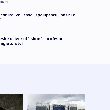
dinami
technika. Ve Francii spolupracují hasiči z
í
ské univerzitě skončil profesor
lagiátorství