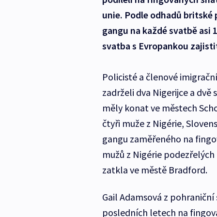
unie. Podle odhadů britské 
gangu na každé svatbě asi 1
svatba s Evropankou zajistit
Policisté a členové imigračn
zadrželi dva Nigerijce a dvě
měly konat ve městech Schol
čtyři muže z Nigérie, Sloven
gangu zaměřeného na fingov
mužů z Nigérie podezřelých z
zatkla ve městě Bradford.
Gail Adamsová z pohraniční s
posledních letech na fingov