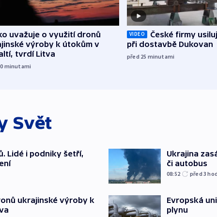
o uvažuje o využití dronů
České firmy usilu
VIDEO
ajinské výroby k útokům v
při dostavbě Dukovan
ltí, tvrdí Litva
před 25
minutami
20
minutami
ky
Svět
 Lidé i podniky šetří,
Ukrajina zasá
ení
či autobus
08:52
před 3
ho
ronů ukrajinské výroby k
Evropská un
tva
plynu