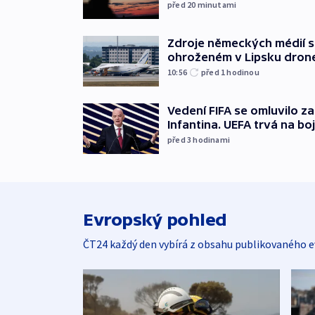
před 20
minutami
Zdroje německých médií s
ohroženém v Lipsku dron
10:56
před 1
hodinou
Vedení FIFA se omluvilo z
Infantina. UEFA trvá na bo
před 3
hodinami
Evropský pohled
ČT24 každý den vybírá z obsahu publikovaného e