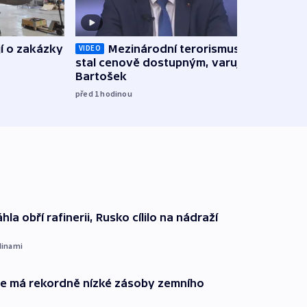
jí o zakázky
Mezinárodní terorismus se
Zdro
VIDEO
stal cenově dostupným, varuje
nesh
Bartošek
ohro
muni
před 1
hodinou
10:56
hla obří rafinerii, Rusko cílilo na nádraží
dinami
ie má rekordně nízké zásoby zemního