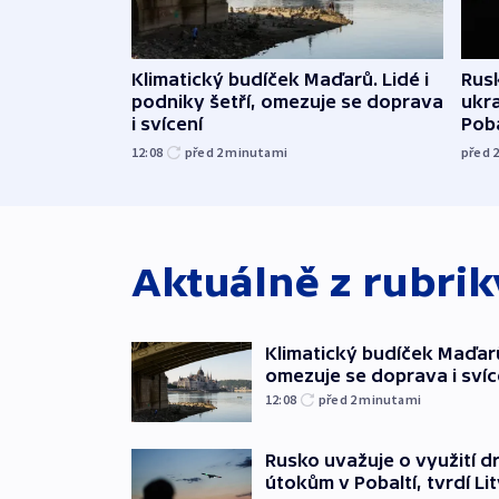
Klimatický budíček Maďarů. Lidé i
Rusk
podniky šetří, omezuje se doprava
ukr
i svícení
Poba
12:08
před 2
minutami
před 
Aktuálně z rubri
Klimatický budíček Maďarů.
omezuje se doprava i svíc
12:08
před 2
minutami
Rusko uvažuje o využití d
útokům v Pobaltí, tvrdí Li