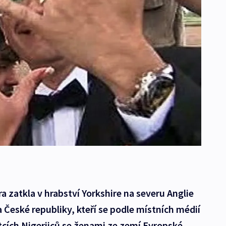
ra zatkla v hrabství Yorkshire na severu Anglie
 a České republiky, kteří se podle místních médií
tcích Nigerijců se ženami ze zemí Evropské