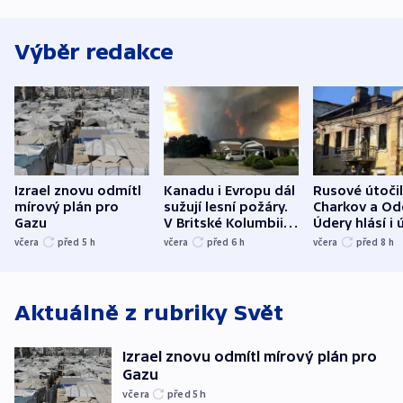
Výběr redakce
Izrael znovu odmítl
Kanadu i Evropu dál
Rusové útočil
mírový plán pro
sužují lesní požáry.
Charkov a Od
Gazu
V Britské Kolumbii
Údery hlásí i 
evakuovali tisíce lidí
Bělgorodu
včera
před 5
h
včera
před 6
h
včera
před 8
h
Aktuálně z rubriky
Svět
Izrael znovu odmítl mírový plán pro
Gazu
včera
před 5
h