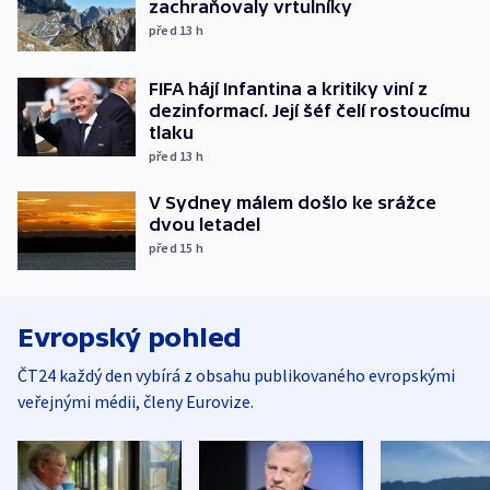
zachraňovaly vrtulníky
před 13
h
FIFA hájí Infantina a kritiky viní z
dezinformací. Její šéf čelí rostoucímu
tlaku
před 13
h
V Sydney málem došlo ke srážce
dvou letadel
před 15
h
Evropský pohled
ČT24 každý den vybírá z obsahu publikovaného evropskými
veřejnými médii, členy Eurovize.