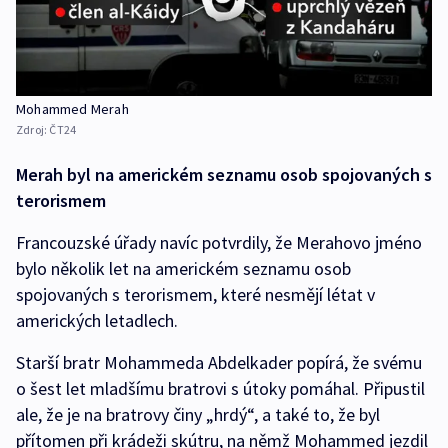
Mohammed Merah
Zdroj:
ČT24
Merah byl na americkém seznamu osob spojovaných s
terorismem
Francouzské úřady navíc potvrdily, že Merahovo jméno
bylo několik let na americkém seznamu osob
spojovaných s terorismem, které nesmějí létat v
amerických letadlech.
Starší bratr Mohammeda Abdelkader popírá, že svému
o šest let mladšímu bratrovi s útoky pomáhal. Připustil
ale, že je na bratrovy činy „hrdý“, a také to, že byl
přítomen při krádeži skútru, na němž Mohammed jezdil