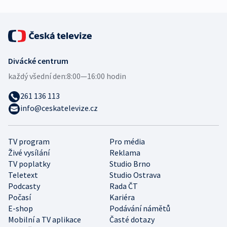
Divácké centrum
každý všední den:
8:00—16:00 hodin
261 136 113
info@ceskatelevize.cz
TV program
Pro média
Živé vysílání
Reklama
TV poplatky
Studio Brno
Teletext
Studio Ostrava
Podcasty
Rada ČT
Počasí
Kariéra
E-shop
Podávání námětů
Mobilní a TV aplikace
Časté dotazy