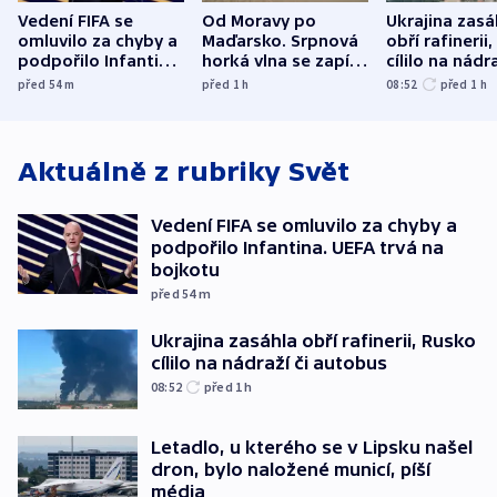
Vedení FIFA se
Od Moravy po
Ukrajina zasá
omluvilo za chyby a
Maďarsko. Srpnová
obří rafinerii
podpořilo Infantina.
horká vlna se zapíše
cílilo na nádra
UEFA trvá na
do dějin
autobus
před 54
m
před 1
h
08:52
před 1
h
bojkotu
klimatologie
Aktuálně z rubriky
Svět
Vedení FIFA se omluvilo za chyby a
podpořilo Infantina. UEFA trvá na
bojkotu
před 54
m
Ukrajina zasáhla obří rafinerii, Rusko
cílilo na nádraží či autobus
08:52
před 1
h
Letadlo, u kterého se v Lipsku našel
dron, bylo naložené municí, píší
média