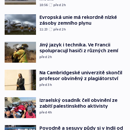
10:56
před 2
h
Evropská unie má rekordně nízké
zásoby zemního plynu
11:23
před 2
h
Jiný jazyk i technika. Ve Francii
spolupracují hasiči z různých zemí
před 2
h
Na Cambridgeské univerzitě skončil
profesor obviněný z plagiátorství
před 3
h
Izraelský osadník čelí obvinění ze
zabití palestinského aktivisty
před 4
h
Povodně a sesuvy půdy si v Indii od