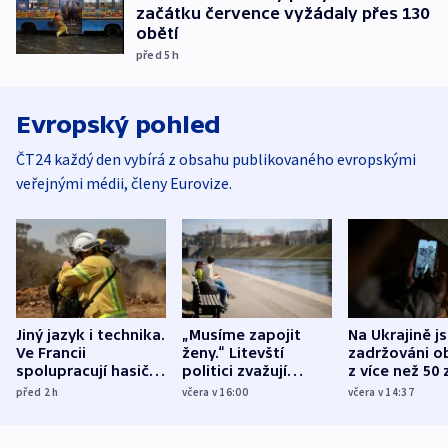
začátku července vyžádaly přes 130
obětí
před 5
h
Evropský pohled
ČT24 každý den vybírá z obsahu publikovaného evropskými
veřejnými médii, členy Eurovize.
Jiný jazyk i technika.
„Musíme zapojit
Na Ukrajině j
Ve Francii
ženy.“ Litevští
zadržováni o
spolupracují hasiči z
politici zvažují
z více než 50 
různých zemí
dohodu o
Bojovali na s
před 2
h
včera v 16:00
včera v 14:37
demografii
Ruska