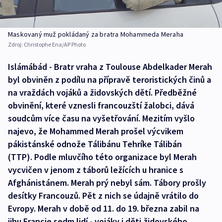
Maskovaný muž pokládaný za bratra Mohammeda Meraha
Zdroj:
Christophe Ena/AP Photo
Islámábád - Bratr vraha z Toulouse Abdelkader Merah
byl obviněn z podílu na přípravě teroristických činů a
na vraždách vojáků a židovských dětí. Předběžné
obvinění, které vznesli francouzští žalobci, dává
soudcům více času na vyšetřování. Mezitím vyšlo
najevo, že Mohammed Merah prošel výcvikem
pákistánské odnože Tálibánu Tehríke Tálibán
(TTP). Podle mluvčího této organizace byl Merah
vycvičen v jenom z táborů ležících u hranice s
Afghánistánem. Merah prý nebyl sám. Tábory prošly
desítky Francouzů. Pět z nich se údajně vrátilo do
Evropy. Merah v době od 11. do 19. března zabil na
jihu Francie sedm lidí - vojáky i děti židovského