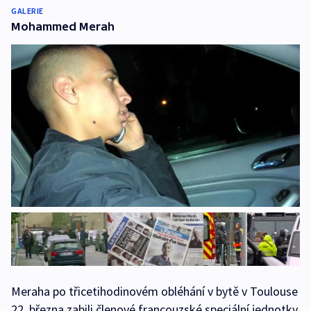
GALERIE
Mohammed Merah
Meraha po třicetihodinovém obléhání v bytě v Toulouse
22. března zabili členové francouzské speciální jednotky.