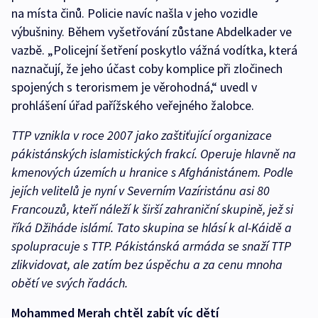
na místa činů. Policie navíc našla v jeho vozidle
výbušniny. Během vyšetřování zůstane Abdelkader ve
vazbě. „Policejní šetření poskytlo vážná vodítka, která
naznačují, že jeho účast coby komplice při zločinech
spojených s terorismem je věrohodná,“ uvedl v
prohlášení úřad pařížského veřejného žalobce.
TTP vznikla v roce 2007 jako zaštiťující organizace
pákistánských islamistických frakcí. Operuje hlavně na
kmenových územích u hranice s Afghánistánem. Podle
jejích velitelů je nyní v Severním Vazíristánu asi 80
Francouzů, kteří náleží k širší zahraniční skupině, jež si
říká Džiháde islámí. Tato skupina se hlásí k al-Káidě a
spolupracuje s TTP. Pákistánská armáda se snaží TTP
zlikvidovat, ale zatím bez úspěchu a za cenu mnoha
obětí ve svých řadách.
Mohammed Merah chtěl zabít víc dětí