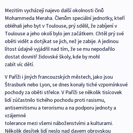
Mezitím vycházejí najevo další okolnosti činů
Mohammeda Meraha. Členům speciální jednotky, kteří
obléhali jeho byt v Toulouse, prý sdělil, že zabíjení v
Toulouse a jeho okolí bylo jen začátkem. Chtěl prý své
oběti vidět a dotýkat se jich, než je zabije. A jedinou
lítost údajně vyjádřil nad tím, že se mu nepodařilo
dostat dovnitř židovské školy, kde by mohl
zabít víc dětí.
V Paříži i jiných francouzských městech, jako jsou
Štrasburk nebo Lyon, se dnes konaly tiché vzpomínkové
pochody za oběti střelce. V Paříži se několik tisícovek
lidí zúčastnilo tichého pochodu proti rasismu,
antisemitismu a terorismu a na podporu jednoty a
vzájemné
tolerance mezi všemi náboženstvími a kulturami.
Několik desítek lidí neslo nad davem obrovskou