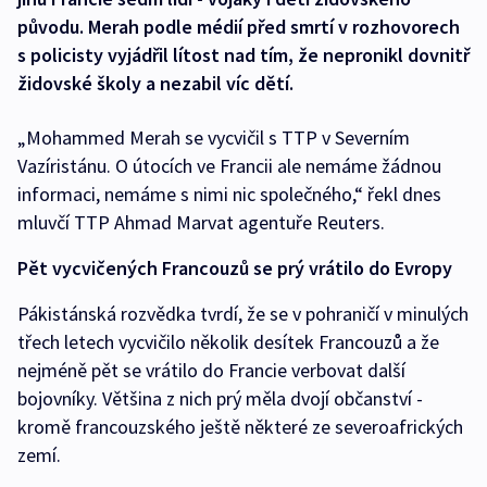
původu. Merah podle médií před smrtí v rozhovorech
s policisty vyjádřil lítost nad tím, že nepronikl dovnitř
židovské školy a nezabil víc dětí.
„Mohammed Merah se vycvičil s TTP v Severním
Vazíristánu. O útocích ve Francii ale nemáme žádnou
informaci, nemáme s nimi nic společného,“ řekl dnes
mluvčí TTP Ahmad Marvat agentuře Reuters.
Pět vycvičených Francouzů se prý vrátilo do Evropy
Pákistánská rozvědka tvrdí, že se v pohraničí v minulých
třech letech vycvičilo několik desítek Francouzů a že
nejméně pět se vrátilo do Francie verbovat další
bojovníky. Většina z nich prý měla dvojí občanství -
kromě francouzského ještě některé ze severoafrických
zemí.