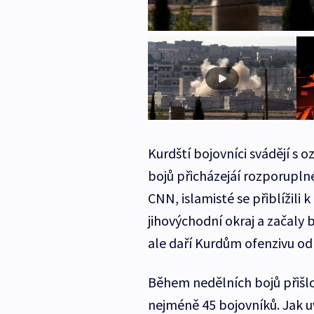
Kurdští bojovníci svádějí s o
bojů přicházejáí rozporupln
CNN, islamisté se přiblížili 
jihovýchodní okraj a začaly b
ale daří Kurdům ofenzivu od
Během nedělních bojů přišlo
nejméně 45 bojovníků. Jak 