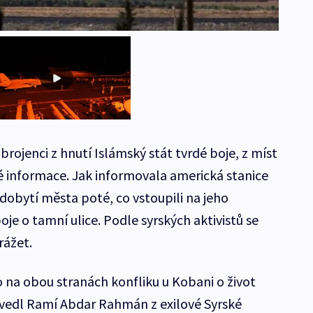
zbrojenci z hnutí Islámský stát tvrdé boje, z míst
é informace. Jak informovala americká stanice
k dobytí města poté, co vstoupili na jeho
oje o tamní ulice. Podle syrských aktivistů se
rážet.
 na obou stranách konfliku u Kobani o život
uvedl Ramí Abdar Rahmán z exilové Syrské