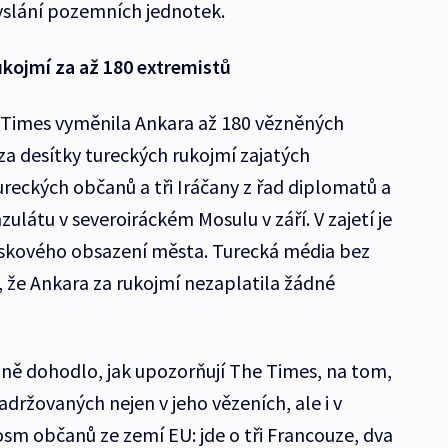
yslání pozemních jednotek.
ukojmí za až 180 extremistů
 Times vyměnila Ankara až 180 vězněných
za desítky tureckých rukojmí zajatých
tureckých občanů a tři Iráčany z řad diplomatů a
látu v severoiráckém Mosulu v září. V zajetí je
leskového obsazení města. Turecká média bez
, že Ankara za rukojmí nezaplatila žádné
ajně dohodlo, jak upozorňují The Times, na tom,
adržovaných nejen v jeho vězeních, ale i v
osm občanů ze zemí EU: jde o tři Francouze, dva