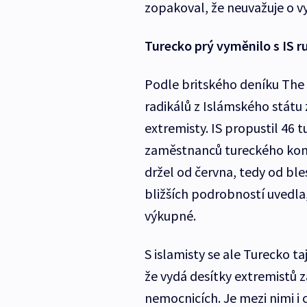
zopakoval, že neuvažuje o v
Turecko prý vyměnilo s IS r
Podle britského deníku The
radikálů z Islámského státu 
extremisty. IS propustil 46 
zaměstnanců tureckého konzu
držel od června, tedy od b
bližších podrobností uvedla
výkupné.
S islamisty se ale Turecko t
že vydá desítky extremistů z
nemocnicích. Je mezi nimi i 