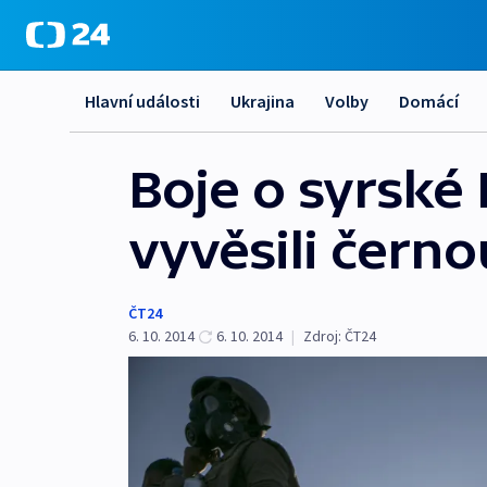
Hlavní události
Ukrajina
Volby
Domácí
Boje o syrské 
vyvěsili černo
ČT24
6. 10. 2014
6. 10. 2014
|
Zdroj:
ČT24