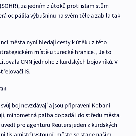
 (SOHR), za jedním z útoků proti islamistům
terá odpálila výbušninu na svém těle a zabila tak
ci města nyní hledají cesty k útěku z této
 strategickém místě u turecké hranice. „Je to
citovala CNN jednoho z kurdských bojovníků. V
třelovači IS.
ran
 svůj boj nevzdávají a jsou připraveni Kobani
ují, minometná palba dopadá i do středu města.
uvedl pro agenturu Reuters jeden z kurdských
ni (islamisté) vstoupí, město se stane naším,