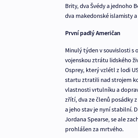
Brity, dva Švédy a jednoho 
dva makedonské islamisty a 
První padlý Američan
Minulý týden v souvislosti s
vojenskou ztrátu lidského ž
Osprey, který vzlétl z lodi 
startu ztratili nad strojem 
vlastnosti vrtulníku a dopra
zřítí, dva ze členů posádky 
a jeho stav je nyní stabilní
Jordana Spearse, se ale zac
prohlášen za mrtvého.