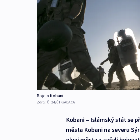
Boje o Kobani
Zdroj:
ČT24/ČTK/ABACA
Kobani – Islámský stát se př
města Kobani na severu Sýrie
okraj města a začali bojovat