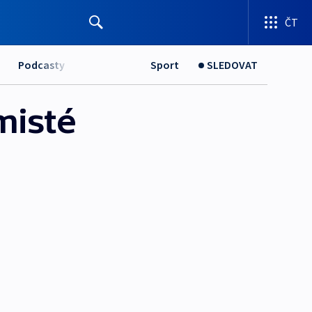
ČT
Podcasty
Sport
SLEDOVAT
misté