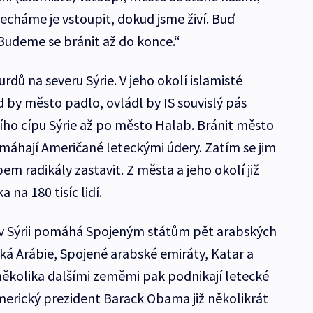
necháme je vstoupit, dokud jsme živí. Buď
udeme se bránit až do konce.“
rdů na severu Sýrie. V jeho okolí islamisté
ud by město padlo, ovládl by IS souvislý pás
ho cípu Sýrie až po město Halab. Bránit město
máhají Američané leteckými údery. Zatím se jim
m radikály zastavit. Z města a jeho okolí již
na 180 tisíc lidí.
 v Sýrii pomáhá Spojeným státům pět arabských
ká Arábie, Spojené arabské emiráty, Katar a
několika dalšími zeměmi pak podnikají letecké
Americký prezident Barack Obama již několikrát