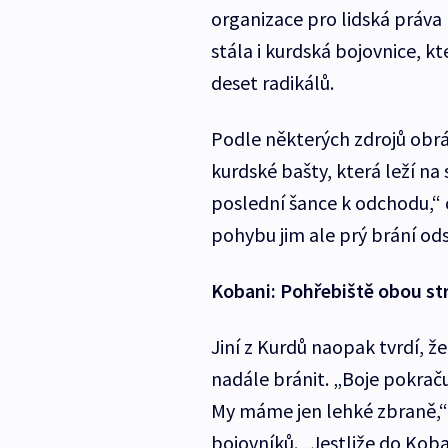
organizace pro lidská práva
stála i kurdská bojovnice, k
deset radikálů.
Podle některých zdrojů obrán
kurdské bašty, která leží na
poslední šance k odchodu,“ 
pohybu jim ale prý brání ods
Kobani: Pohřebiště obou st
Jiní z Kurdů naopak tvrdí, že
nadále bránit. „Boje pokrač
My máme jen lehké zbraně,“ 
bojovníků. „Jestliže do Koba