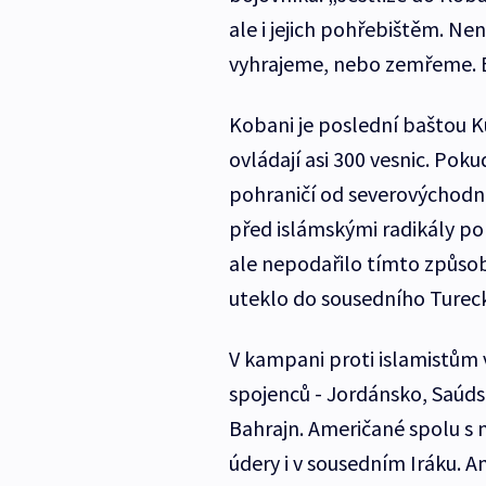
ale i jejich pohřebištěm. Ne
vyhrajeme, nebo zemřeme. B
Kobani je poslední baštou Ku
ovládají asi 300 vesnic. Pok
pohraničí od severovýchodní
před islámskými radikály po
ale nepodařilo tímto způsobe
uteklo do sousedního Turecka 
V kampani proti islamistům
spojenců - Jordánsko, Saúds
Bahrajn. Američané spolu s 
údery i v sousedním Iráku. 