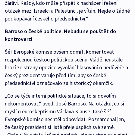
žárliví. Každý, kdo může přispět k nacházení řešení
otázek mezi Izraelci a Palestinci, je vítán. Nejde o žádné
podkopávání českého předsednictví.“
Barroso o české politice: Nebudu se pouštět do
kontroverzí
Šéf Evropské komise ovšem odmítl komentovat
rozpolcenou českou politickou scénu. Vládě neustále
hrozí ze strany opozice vyvolání hlasování o nedůvěře a
český prezident varuje před tím, aby se české
předsednictví označovalo za historický okamžik.
„Co se týče interní politické situace, to si dovolím
nekomentovat,“ uvedl José Barroso. Na otázku, co si
myslí o euroskeptismu Václava Klause, také šéf
Evropské komise nechtěl odpovídat. Poznamenal jen,
že český prezident si jistě přeje úspěch své země.
„Chápu, že existují různé pohledy, ale musíme se s nimi