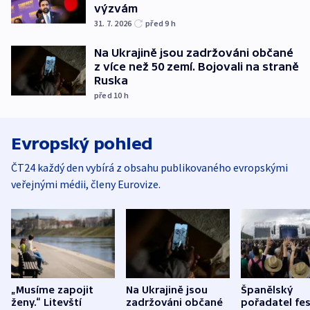
výzvám
31. 7. 2026
před 9
h
Na Ukrajině jsou zadržováni občané
z více než 50 zemí. Bojovali na straně
Ruska
před 10
h
Evropský pohled
ČT24 každý den vybírá z obsahu publikovaného evropskými
veřejnými médii, členy Eurovize.
„Musíme zapojit
Na Ukrajině jsou
Španělský
ženy.“ Litevští
zadržováni občané
pořadatel fes