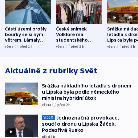
Částí území prošly
Český snímek
Srážka nákla
bouřky se silným
Volklore má
letadla s dr
větrem. Lámaly
studentského
Lipska byla p
stromy a poničily
Oscara, zabojuje o
německého mi
včera
před 1
h
včera
před 2
h
včera
před 2
h
střechu
cenu za krátký film
hybridní útok
Aktuálně z rubriky
Svět
Srážka nákladního letadla s dronem
u Lipska byla podle německého
ministra hybridní útok
včera
před 2
h
Jednoznačná provokace,
VIDEO
soudí o dronu u Lipska Žáček.
Podezřívá Rusko
před 5
h