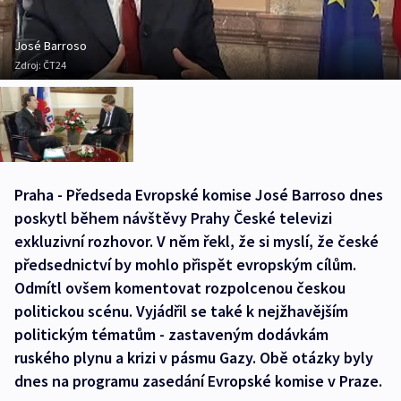
José Barroso
Zdroj:
ČT24
Praha - Předseda Evropské komise José Barroso dnes
poskytl během návštěvy Prahy České televizi
exkluzivní rozhovor. V něm řekl, že si myslí, že české
předsednictví by mohlo přispět evropským cílům.
Odmítl ovšem komentovat rozpolcenou českou
politickou scénu. Vyjádřil se také k nejžhavějším
politickým tématům - zastaveným dodávkám
ruského plynu a krizi v pásmu Gazy. Obě otázky byly
dnes na programu zasedání Evropské komise v Praze.