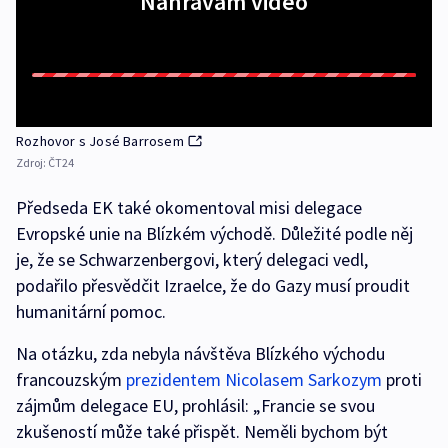
Nahrávám video
Rozhovor s José Barrosem
Zdroj:
ČT24
Předseda EK také okomentoval misi delegace
Evropské unie na Blízkém východě. Důležité podle něj
je, že se Schwarzenbergovi, který delegaci vedl,
podařilo přesvědčit Izraelce, že do Gazy musí proudit
humanitární pomoc.
Na otázku, zda nebyla návštěva Blízkého východu
francouzským
prezidentem Nicolasem Sarkozym
proti
zájmům delegace EU, prohlásil: „Francie se svou
zkušeností může také přispět. Neměli bychom být