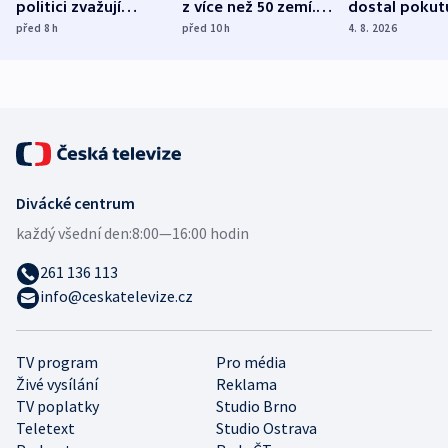
politici zvažují
z více než 50 zemí.
dostal pokut
dohodu o
Bojovali na straně
nekalé prakti
před 8
h
před 10
h
4. 8. 2026
demografii
Ruska
Divácké centrum
každý všední den:
8:00—16:00 hodin
261 136 113
info@ceskatelevize.cz
TV program
Pro média
Živé vysílání
Reklama
TV poplatky
Studio Brno
Teletext
Studio Ostrava