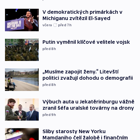
V demokratických primárkách v
Michiganu zvítězil El-Sayed
včera
před 7
h
Putin vyměnil klíčové velitele vojsk
před 8
h
„Musíme zapojit ženy.“ Litevští
politici zvažují dohodu o demografii
před 8
h
Výbuch auta u Jekatěrinburgu vážně
zranil šéfa uralské továrny na drony
před 9
h
Sliby starosty New Yorku
Mamdaniho čelí žalobě i finančním