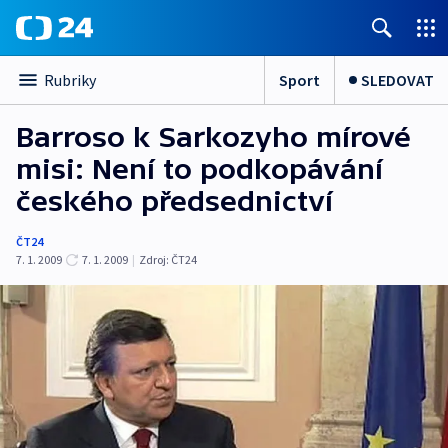
Sport
SLEDOVAT
Rubriky
Barroso k Sarkozyho mírové
misi: Není to podkopávání
českého předsednictví
ČT24
7. 1. 2009
7. 1. 2009
|
Zdroj:
ČT24