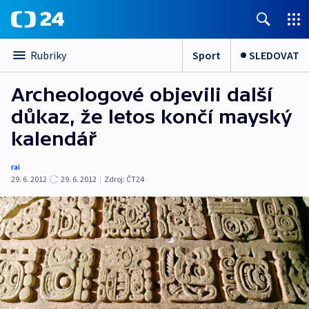
Sport
SLEDOVAT
Rubriky
Archeologové objevili další
důkaz, že letos končí mayský
kalendář
rai
29. 6. 2012
29. 6. 2012
|
Zdroj:
ČT24