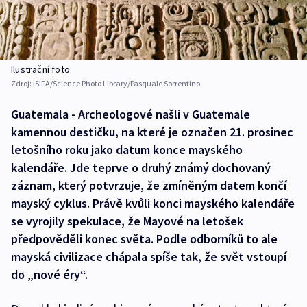
Ilustrační foto
Zdroj:
ISIFA/Science Photo Library/Pasquale Sorrentino
Guatemala - Archeologové našli v Guatemale
kamennou destičku, na které je označen 21. prosinec
letošního roku jako datum konce mayského
kalendáře. Jde teprve o druhý známý dochovaný
záznam, který potvrzuje, že zmíněným datem končí
mayský cyklus. Právě kvůli konci mayského kalendáře
se vyrojily spekulace, že Mayové na letošek
předpověděli konec světa. Podle odborníků to ale
mayská civilizace chápala spíše tak, že svět vstoupí
do „nové éry“.