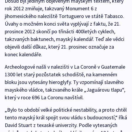
Dosud byl jediným objeveným mayským textem, který
rok 2012 zmiňuje, takzvaný Monument 6 z
jihomexického naleziště Tortuguero ve státě Tabasco.
Úvahy o možném konci světa vyplývají z faktu, že 21.
prosince 2012 skončí po třinácti 400letých cyklech,
takzvaných baktunech, mayský kalendář. Teď ale vědci
objevili další důkaz, který 21. prosinec označuje za
konec kalendáře.
Archeologové našli v nalezišti v La Coroně v Guatemale
1300 let starý pozůstatek schodiště, na kamenném
bloku jsou vytesány hieroglyfy. Ty vzpomínají slavného
mayského vládce, takzvaného krále „Jaguárovu tlapu“,
který v roce 696 La Coronu navštívil.
„Bylo to období velké politické nestability, a proto chtěl
tento mayský král spojit svou vládu s budoucností,“ říká
David Stuart z texaské univerzity. Podle vytesaných