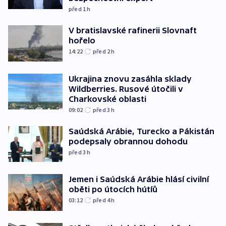
před 1
h
V bratislavské rafinerii Slovnaft
hořelo
14:22
před 2
h
Ukrajina znovu zasáhla sklady
Wildberries. Rusové útočili v
Charkovské oblasti
09:02
před 3
h
Saúdská Arábie, Turecko a Pákistán
podepsaly obrannou dohodu
před 3
h
Jemen i Saúdská Arábie hlásí civilní
oběti po útocích hútíů
03:12
před 4
h