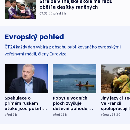
Střelba v thajské škole má řadu
obětí a desítky raněných
07:33
před 5
h
Evropský pohled
ČT24 každý den vybírá z obsahu publikovaného evropskými
veřejnými médii, členy Eurovize.
Spekulace o
Pobyt u vodních
Jiný jazyk i t
přímém ruském
ploch zvyšuje
Ve Francii
útoku jsou pošetilé,
duševní pohodu,
spolupracují h
míní estonský
ukázala
různých zemí
před 1
h
před 11
h
včera v 15:30
bezpečnostní
mezinárodní studie
expert