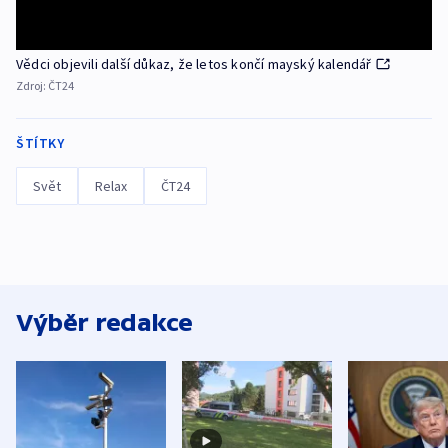
Vědci objevili další důkaz, že letos končí mayský kalendář
Zdroj:
ČT24
ŠTÍTKY
Svět
Relax
ČT24
Výběr redakce