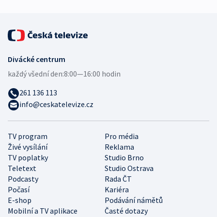
Divácké centrum
každý všední den:
8:00—16:00 hodin
261 136 113
info@ceskatelevize.cz
TV program
Pro média
Živé vysílání
Reklama
TV poplatky
Studio Brno
Teletext
Studio Ostrava
Podcasty
Rada ČT
Počasí
Kariéra
E-shop
Podávání námětů
Mobilní a TV aplikace
Časté dotazy