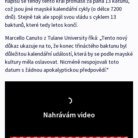
nápisů se tehdy tento král prohlásil za pána 13 katunů,
což jsou jiné mayské kalendářní cykly (o délce 7200
dnů). Stejně tak ale spojil svou vládu s cyklem 13
baktunů, které tedy letos končí.
Marcello Canuto z Tulane University říká: „Tento nový
důkaz ukazuje na to, že konec třináctého baktunu byl
důležitou kalendářní událostí, která by se podle mayské
kultury měla oslavovat. Nicméně nespojovali toto
datum s žádnou apokalyptickou předpovědí.“
Nahrávám video