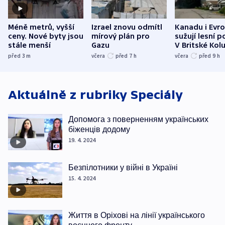
Méně metrů, vyšší
Izrael znovu odmítl
Kanadu i Evro
ceny. Nové byty jsou
mírový plán pro
sužují lesní p
stále menší
Gazu
V Britské Kol
evakuovali tis
před 3
m
včera
před 7
h
včera
před 9
h
Aktuálně z rubriky
Speciály
Допомога з поверненням українських
біженців додому
19. 4. 2024
Безпілотники у війні в Україні
15. 4. 2024
Життя в Оріхові на лінії українського