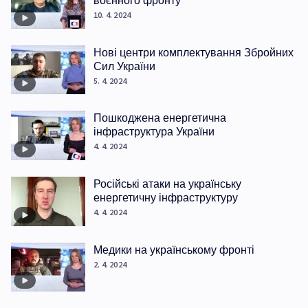
воєнного фронту
10. 4. 2024
Нові центри комплектування Збройних
Сил України
5. 4. 2024
Пошкоджена енергетична
інфраструктура України
4. 4. 2024
Російські атаки на українську
енергетичну інфраструктуру
4. 4. 2024
Медики на українському фронті
2. 4. 2024