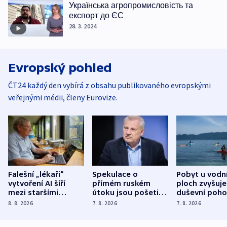
Українська агропромисловість та
експорт до ЄС
28. 3. 2024
Evropský pohled
ČT24 každý den vybírá z obsahu publikovaného evropskými
veřejnými médii, členy Eurovize.
Falešní „lékaři“
Spekulace o
Pobyt u vodn
vytvoření AI šíří
přímém ruském
ploch zvyšuje
mezi staršími
útoku jsou pošetilé,
duševní poho
Poláky nebezpečné
míní estonský
ukázala
8. 8. 2026
7. 8. 2026
7. 8. 2026
zdravotní rady
bezpečnostní
mezinárodní 
expert