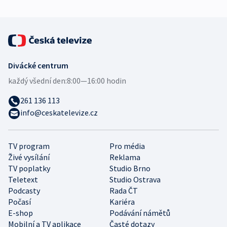
Divácké centrum
každý všední den:
8:00—16:00 hodin
261 136 113
info@ceskatelevize.cz
TV program
Pro média
Živé vysílání
Reklama
TV poplatky
Studio Brno
Teletext
Studio Ostrava
Podcasty
Rada ČT
Počasí
Kariéra
E-shop
Podávání námětů
Mobilní a TV aplikace
Časté dotazy