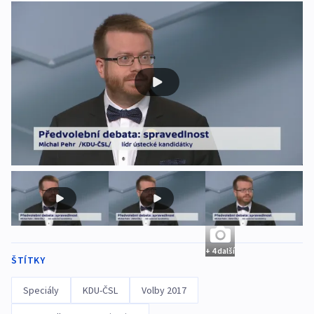
+ 4 další
ŠTÍTKY
Speciály
KDU-ČSL
Volby 2017