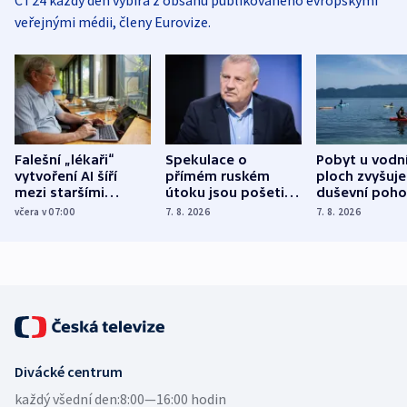
veřejnými médii, členy Eurovize.
Falešní „lékaři“
Spekulace o
Pobyt u vodn
vytvoření AI šíří
přímém ruském
ploch zvyšuje
mezi staršími
útoku jsou pošetilé,
duševní poho
Poláky nebezpečné
míní estonský
ukázala
včera v 07:00
7. 8. 2026
7. 8. 2026
zdravotní rady
bezpečnostní
mezinárodní 
expert
Divácké centrum
každý všední den:
8:00—16:00 hodin