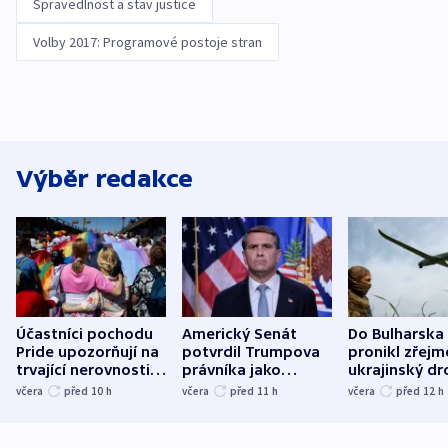
Spravedlnost a stav justice
Volby 2017: Programové postoje stran
Výběr redakce
Účastníci pochodu
Americký Senát
Do Bulharska
Pride upozorňují na
potvrdil Trumpova
pronikl zřejm
trvající nerovnosti i
právníka jako
ukrajinský dr
společenskou
ministra
explodoval k
včera
před 10
h
včera
před 11
h
včera
před 12
h
atmosféru
spravedlnosti
od plynovod