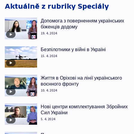
Aktuálně z rubriky
Speciály
Допомога з поверненням українських
біженців додому
19. 4. 2024
Безпілотники у війні в Україні
15. 4. 2024
Життя в Оріхові на лінії українського
воєнного фронту
10. 4. 2024
Нові центри комплектування Збройних
Сил України
5. 4. 2024