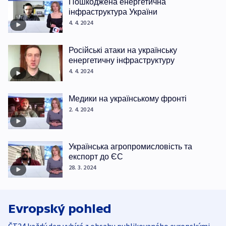
Пошкоджена енергетична
інфраструктура України
4. 4. 2024
Російські атаки на українську
енергетичну інфраструктуру
4. 4. 2024
Медики на українському фронті
2. 4. 2024
Українська агропромисловість та
експорт до ЄС
28. 3. 2024
Evropský pohled
ČT24 každý den vybírá z obsahu publikovaného evropskými