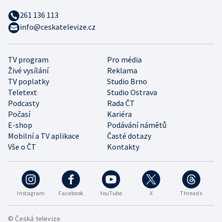
261 136 113
info@ceskatelevize.cz
TV program
Pro média
Živé vysílání
Reklama
TV poplatky
Studio Brno
Teletext
Studio Ostrava
Podcasty
Rada ČT
Počasí
Kariéra
E-shop
Podávání námětů
Mobilní a TV aplikace
Časté dotazy
Vše o ČT
Kontakty
Instagram
Facebook
YouTube
X
Threads
© Česká televize