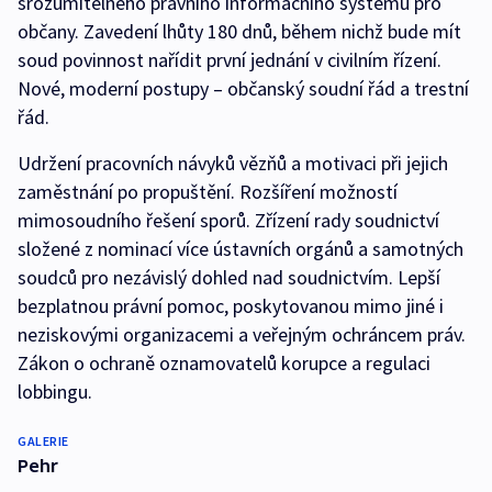
srozumitelného právního informačního systému pro
občany. Zavedení lhůty 180 dnů, během nichž bude mít
soud povinnost nařídit první jednání v civilním řízení.
Nové, moderní postupy – občanský soudní řád a trestní
řád.
Udržení pracovních návyků vězňů a motivaci při jejich
zaměstnání po propuštění. Rozšíření možností
mimosoudního řešení sporů. Zřízení rady soudnictví
složené z nominací více ústavních orgánů a samotných
soudců pro nezávislý dohled nad soudnictvím. Lepší
bezplatnou právní pomoc, poskytovanou mimo jiné i
neziskovými organizacemi a veřejným ochráncem práv.
Zákon o ochraně oznamovatelů korupce a regulaci
lobbingu.
GALERIE
Pehr