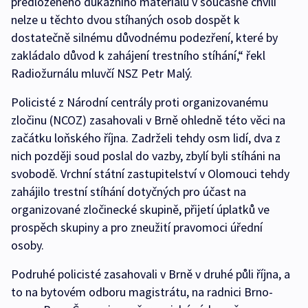
předloženého důkazního materiálu v současné chvíli
nelze u těchto dvou stíhaných osob dospět k
dostatečně silnému důvodnému podezření, které by
zakládalo důvod k zahájení trestního stíhání,“ řekl
Radiožurnálu mluvčí NSZ Petr Malý.
Policisté z Národní centrály proti organizovanému
zločinu (NCOZ) zasahovali v Brně ohledně této věci na
začátku loňského října. Zadrželi tehdy osm lidí, dva z
nich později soud poslal do vazby, zbylí byli stíháni na
svobodě. Vrchní státní zastupitelství v Olomouci tehdy
zahájilo trestní stíhání dotyčných pro účast na
organizované zločinecké skupině, přijetí úplatků ve
prospěch skupiny a pro zneužití pravomoci úřední
osoby.
Podruhé policisté zasahovali v Brně v druhé půli října, a
to na bytovém odboru magistrátu, na radnici Brno-