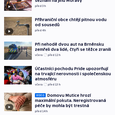
seznam na jihu Moravy
před 3
h
Příhraniční obce chtějí pitnou vodu
od sousedů
před 4
h
Při nehodě dvou aut na Brněnsku
zemřeli dva lidé, čtyři se těžce zranili
včera
před 12
h
Účastníci pochodu Pride upozorňují
na trvající nerovnosti i společenskou
atmosféru
včera
před 13
h
Domovu Mutice hrozí
VIDEO
maximální pokuta. Neregistrovaná
péče by mohla být trestná
před 14
h