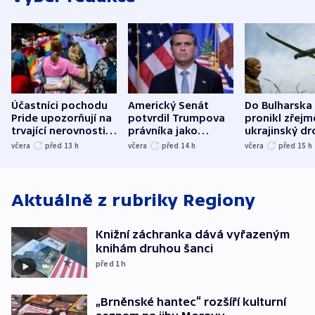
Účastníci pochodu
Americký Senát
Do Bulharska
Pride upozorňují na
potvrdil Trumpova
pronikl zřejm
trvající nerovnosti i
právníka jako
ukrajinský dr
společenskou
ministra
explodoval k
včera
před 13
h
včera
před 14
h
včera
před 15
h
atmosféru
spravedlnosti
od plynovod
Aktuálně z rubriky
Regiony
Knižní záchranka dává vyřazeným
knihám druhou šanci
před 1
h
„Brněnské hantec“ rozšíří kulturní