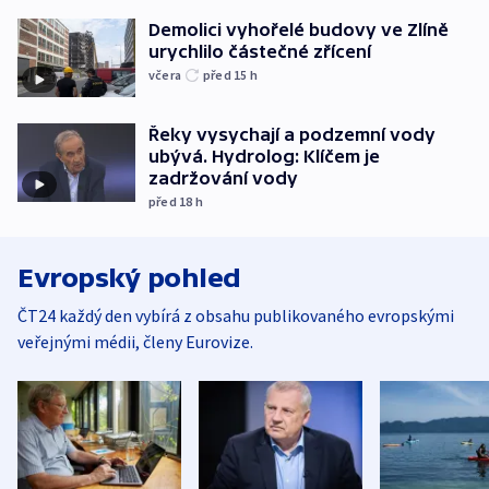
Demolici vyhořelé budovy ve Zlíně
urychlilo částečné zřícení
včera
před 15
h
Řeky vysychají a podzemní vody
ubývá. Hydrolog: Klíčem je
zadržování vody
před 18
h
Evropský pohled
ČT24 každý den vybírá z obsahu publikovaného evropskými
veřejnými médii, členy Eurovize.