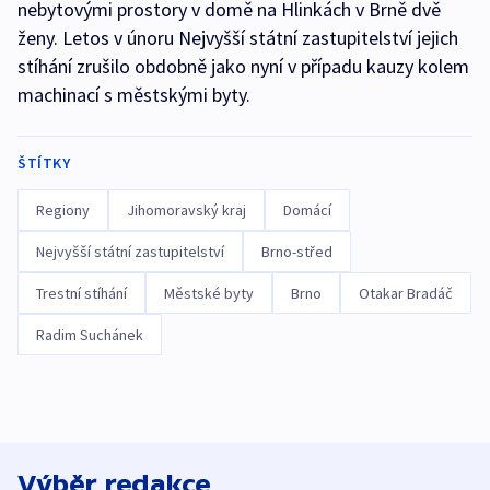
nebytovými prostory v domě na Hlinkách v Brně dvě
ženy. Letos v únoru Nejvyšší státní zastupitelství jejich
stíhání zrušilo obdobně jako nyní v případu kauzy kolem
machinací s městskými byty.
ŠTÍTKY
Regiony
Jihomoravský kraj
Domácí
Nejvyšší státní zastupitelství
Brno-střed
Trestní stíhání
Městské byty
Brno
Otakar Bradáč
Radim Suchánek
Výběr redakce