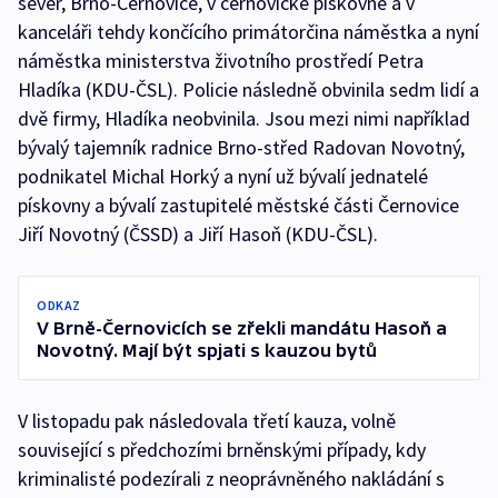
sever, Brno-Černovice, v černovické pískovně a v
kanceláři tehdy končícího primátorčina náměstka a nyní
náměstka ministerstva životního prostředí Petra
Hladíka (KDU-ČSL). Policie následně obvinila sedm lidí a
dvě firmy, Hladíka neobvinila. Jsou mezi nimi například
bývalý tajemník radnice Brno-střed Radovan Novotný,
podnikatel Michal Horký a nyní už bývalí jednatelé
pískovny a bývalí zastupitelé městské části Černovice
Jiří Novotný (ČSSD) a Jiří Hasoň (KDU-ČSL).
ODKAZ
V Brně-Černovicích se zřekli mandátu Hasoň a
Novotný. Mají být spjati s kauzou bytů
V listopadu pak následovala třetí kauza, volně
související s předchozími brněnskými případy, kdy
kriminalisté podezírali z neoprávněného nakládání s