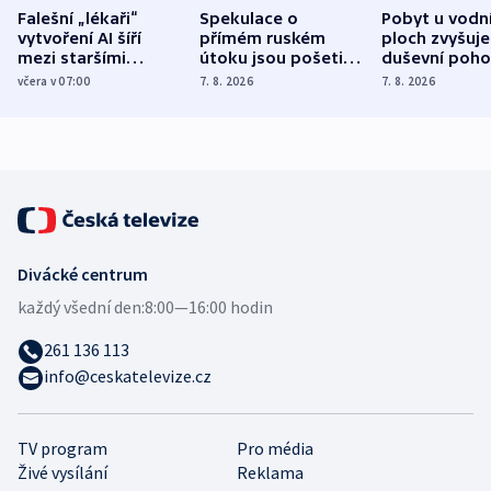
Falešní „lékaři“
Spekulace o
Pobyt u vodn
vytvoření AI šíří
přímém ruském
ploch zvyšuje
mezi staršími
útoku jsou pošetilé,
duševní poho
Poláky nebezpečné
míní estonský
ukázala
včera v 07:00
7. 8. 2026
7. 8. 2026
zdravotní rady
bezpečnostní
mezinárodní 
expert
Divácké centrum
každý všední den:
8:00—16:00 hodin
261 136 113
info@ceskatelevize.cz
TV program
Pro média
Živé vysílání
Reklama