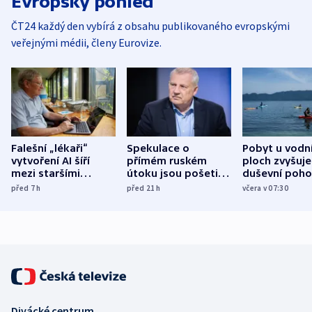
Evropský pohled
ČT24 každý den vybírá z obsahu publikovaného evropskými
veřejnými médii, členy Eurovize.
Falešní „lékaři“
Spekulace o
Pobyt u vodn
vytvoření AI šíří
přímém ruském
ploch zvyšuje
mezi staršími
útoku jsou pošetilé,
duševní poho
Poláky nebezpečné
míní estonský
ukázala
před 7
h
před 21
h
včera v 07:30
zdravotní rady
bezpečnostní
mezinárodní 
expert
Divácké centrum