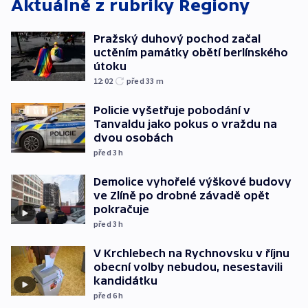
Aktuálně z rubriky
Regiony
Pražský duhový pochod začal
uctěním památky obětí berlínského
útoku
12:02
před 33
m
Policie vyšetřuje pobodání v
Tanvaldu jako pokus o vraždu na
dvou osobách
před 3
h
Demolice vyhořelé výškové budovy
ve Zlíně po drobné závadě opět
pokračuje
před 3
h
V Krchlebech na Rychnovsku v říjnu
obecní volby nebudou, nesestavili
kandidátku
před 6
h