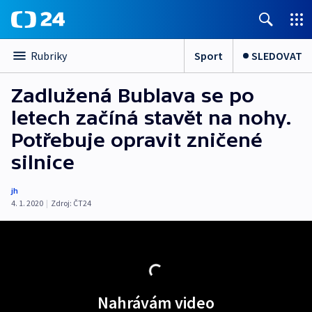
Sport
SLEDOVAT
Rubriky
Zadlužená Bublava se po
letech začíná stavět na nohy.
Potřebuje opravit zničené
silnice
jh
4. 1. 2020
|
Zdroj:
ČT24
Nahrávám video