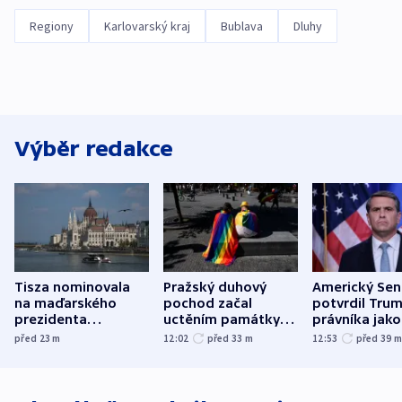
Regiony
Karlovarský kraj
Bublava
Dluhy
Výběr redakce
Tisza nominovala
Pražský duhový
Americký Sen
na maďarského
pochod začal
potvrdil Tru
prezidenta
uctěním památky
právníka jako
bývalého šéfa
obětí berlínského
ministra
před 23
m
12:02
před 33
m
12:53
před 39
nejvyššího soudu
útoku
spravedlnost