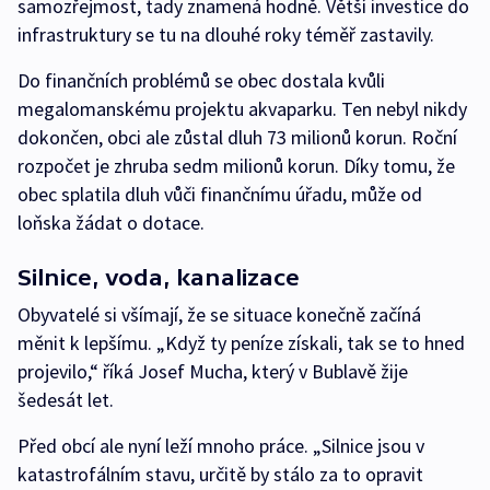
samozřejmost, tady znamená hodně. Větší investice do
infrastruktury se tu na dlouhé roky téměř zastavily.
Do finančních problémů se obec dostala kvůli
megalomanskému projektu akvaparku. Ten nebyl nikdy
dokončen, obci ale zůstal dluh 73 milionů korun. Roční
rozpočet je zhruba sedm milionů korun. Díky tomu, že
obec splatila dluh vůči finančnímu úřadu, může od
loňska žádat o dotace.
Silnice, voda, kanalizace
Obyvatelé si všímají, že se situace konečně začíná
měnit k lepšímu. „Když ty peníze získali, tak se to hned
projevilo,“ říká Josef Mucha, který v Bublavě žije
šedesát let.
Před obcí ale nyní leží mnoho práce. „Silnice jsou v
katastrofálním stavu, určitě by stálo za to opravit