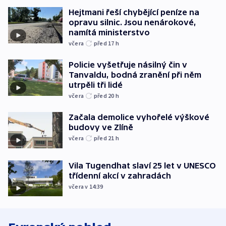
Hejtmani řeší chybějící peníze na
opravu silnic. Jsou nenárokové,
namítá ministerstvo
včera
před 17
h
Policie vyšetřuje násilný čin v
Tanvaldu, bodná zranění při něm
utrpěli tři lidé
včera
před 20
h
Začala demolice vyhořelé výškové
budovy ve Zlíně
včera
před 21
h
Vila Tugendhat slaví 25 let v UNESCO
třídenní akcí v zahradách
včera v 14:39