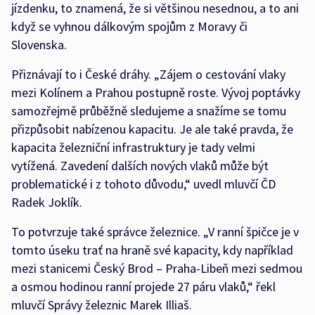
jízdenku, to znamená, že si většinou nesednou, a to ani
když se vyhnou dálkovým spojům z Moravy či
Slovenska.
Přiznávají to i České dráhy. „Zájem o cestování vlaky
mezi Kolínem a Prahou postupně roste. Vývoj poptávky
samozřejmě průběžně sledujeme a snažíme se tomu
přizpůsobit nabízenou kapacitu. Je ale také pravda, že
kapacita železniční infrastruktury je tady velmi
vytížená. Zavedení dalších nových vlaků může být
problematické i z tohoto důvodu,“ uvedl mluvčí ČD
Radek Joklík.
To potvrzuje také správce železnice. „V ranní špičce je v
tomto úseku trať na hraně své kapacity, kdy například
mezi stanicemi Český Brod – Praha-Libeň mezi sedmou
a osmou hodinou ranní projede 27 páru vlaků,“ řekl
mluvčí Správy železnic Marek Illiaš.