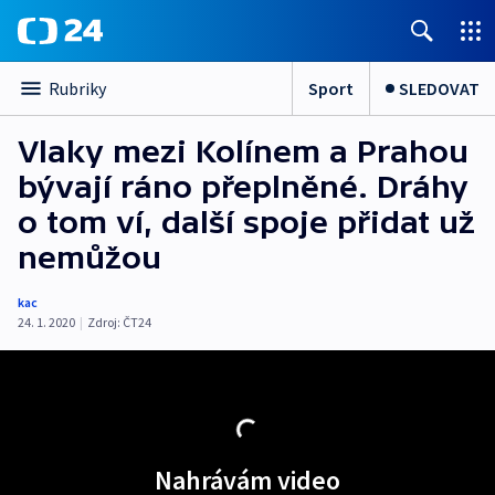
Sport
SLEDOVAT
Rubriky
Vlaky mezi Kolínem a Prahou
bývají ráno přeplněné. Dráhy
o tom ví, další spoje přidat už
nemůžou
kac
24. 1. 2020
|
Zdroj:
ČT24
Nahrávám video