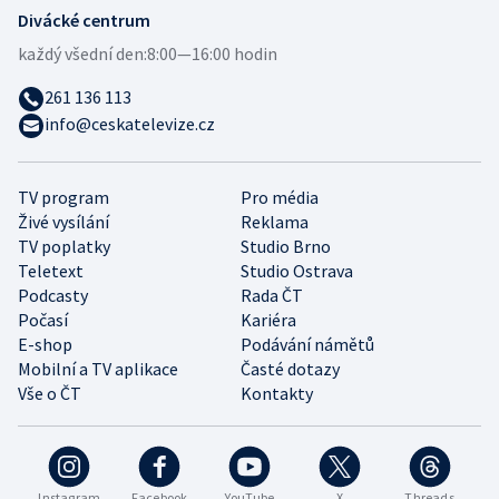
Divácké centrum
každý všední den:
8:00—16:00 hodin
261 136 113
info@ceskatelevize.cz
TV program
Pro média
Živé vysílání
Reklama
TV poplatky
Studio Brno
Teletext
Studio Ostrava
Podcasty
Rada ČT
Počasí
Kariéra
E-shop
Podávání námětů
Mobilní a TV aplikace
Časté dotazy
Vše o ČT
Kontakty
Instagram
Facebook
YouTube
X
Threads