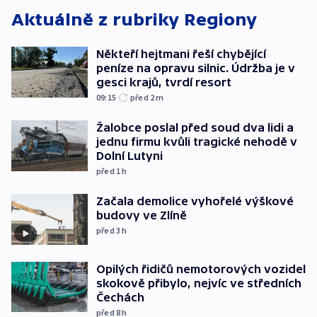
Aktuálně z rubriky
Regiony
Někteří hejtmani řeší chybějící
peníze na opravu silnic. Údržba je v
gesci krajů, tvrdí resort
09:15
před 2
m
Žalobce poslal před soud dva lidi a
jednu firmu kvůli tragické nehodě v
Dolní Lutyni
před 1
h
Začala demolice vyhořelé výškové
budovy ve Zlíně
před 3
h
Opilých řidičů nemotorových vozidel
skokově přibylo, nejvíc ve středních
Čechách
před 8
h