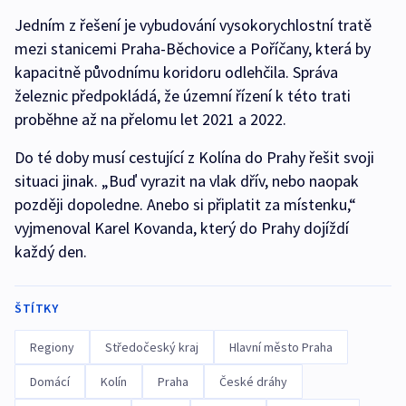
Jedním z řešení je vybudování vysokorychlostní tratě
mezi stanicemi Praha-Běchovice a Poříčany, která by
kapacitně původnímu koridoru odlehčila. Správa
železnic předpokládá, že územní řízení k této trati
proběhne až na přelomu let 2021 a 2022.
Do té doby musí cestující z Kolína do Prahy řešit svoji
situaci jinak. „Buď vyrazit na vlak dřív, nebo naopak
později dopoledne. Anebo si připlatit za místenku,“
vyjmenoval Karel Kovanda, který do Prahy dojíždí
každý den.
ŠTÍTKY
Regiony
Středočeský kraj
Hlavní město Praha
Domácí
Kolín
Praha
České dráhy