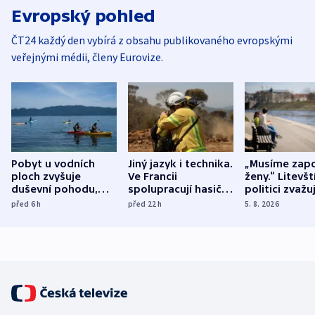
Evropský pohled
ČT24 každý den vybírá z obsahu publikovaného evropskými
veřejnými médii, členy Eurovize.
Pobyt u vodních
Jiný jazyk i technika.
„Musíme zapo
ploch zvyšuje
Ve Francii
ženy.“ Litevšt
duševní pohodu,
spolupracují hasiči z
politici zvažuj
ukázala
různých zemí
dohodu o
před 6
h
před 22
h
5. 8. 2026
mezinárodní studie
demografii