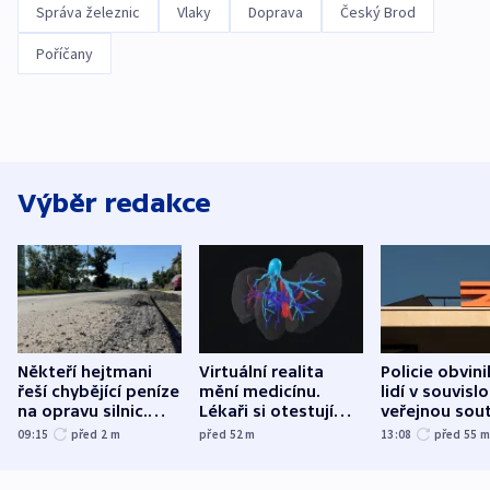
Správa železnic
Vlaky
Doprava
Český Brod
Poříčany
Výběr redakce
Někteří hejtmani
Virtuální realita
Policie obvini
řeší chybějící peníze
mění medicínu.
lidí v souvislo
na opravu silnic.
Lékaři si otestují
veřejnou sout
Údržba je v gesci
každý řez, říká
Správy železn
09:15
před 2
m
před 52
m
13:08
před 55
krajů, tvrdí resort
český expert