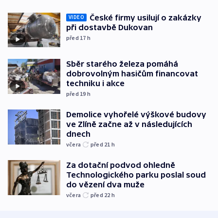
České firmy usilují o zakázky
VIDEO
při dostavbě Dukovan
před 17
h
Sběr starého železa pomáhá
dobrovolným hasičům financovat
techniku i akce
před 19
h
Demolice vyhořelé výškové budovy
ve Zlíně začne až v následujících
dnech
včera
před 21
h
Za dotační podvod ohledně
Technologického parku poslal soud
do vězení dva muže
včera
před 22
h