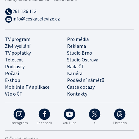
261 136 113
info@ceskatelevize.cz
TV program
Pro média
Živé vysílání
Reklama
TV poplatky
Studio Brno
Teletext
Studio Ostrava
Podcasty
Rada ČT
Počasí
Kariéra
E-shop
Podávání námětů
Mobilní a TV aplikace
Časté dotazy
Vše o ČT
Kontakty
Instagram
Facebook
YouTube
X
Threads
© Česká televize