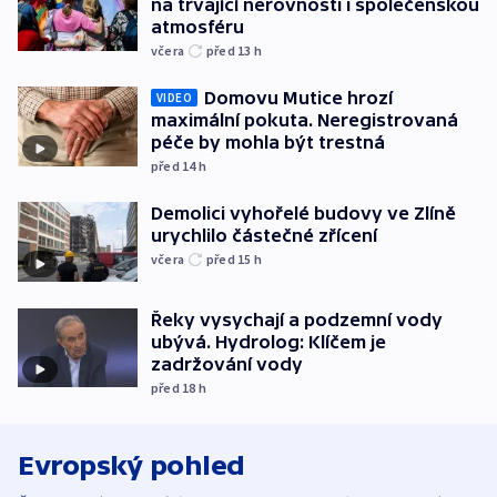
na trvající nerovnosti i společenskou
atmosféru
včera
před 13
h
Domovu Mutice hrozí
VIDEO
maximální pokuta. Neregistrovaná
péče by mohla být trestná
před 14
h
Demolici vyhořelé budovy ve Zlíně
urychlilo částečné zřícení
včera
před 15
h
Řeky vysychají a podzemní vody
ubývá. Hydrolog: Klíčem je
zadržování vody
před 18
h
Evropský pohled