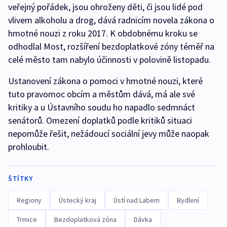
veřejný pořádek, jsou ohroženy děti, či jsou lidé pod
vlivem alkoholu a drog, dává radnicím novela zákona o
hmotné nouzi z roku 2017. K obdobnému kroku se
odhodlal Most, rozšíření bezdoplatkové zóny téměř na
celé město tam nabylo účinnosti v polovině listopadu.
Ustanovení zákona o pomoci v hmotné nouzi, které
tuto pravomoc obcím a městům dává, má ale své
kritiky a u Ústavního soudu ho napadlo sedmnáct
senátorů. Omezení doplatků podle kritiků situaci
nepomůže řešit, nežádoucí sociální jevy může naopak
prohloubit.
ŠTÍTKY
Regiony
Ústecký kraj
Ústí nad Labem
Bydlení
Trmice
Bezdoplatková zóna
Dávka