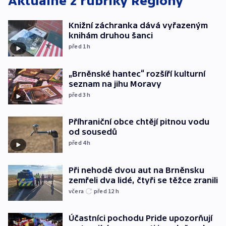
Aktuálně z rubriky
Regiony
Knižní záchranka dává vyřazeným
knihám druhou šanci
před 1
h
„Brněnské hantec“ rozšíří kulturní
seznam na jihu Moravy
před 3
h
Příhraniční obce chtějí pitnou vodu
od sousedů
před 4
h
Při nehodě dvou aut na Brněnsku
zemřeli dva lidé, čtyři se těžce zranili
včera
před 12
h
Účastníci pochodu Pride upozorňují