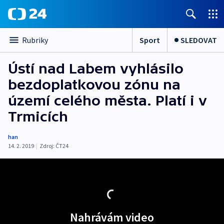
Sport
SLEDOVAT
Rubriky
Ústí nad Labem vyhlásilo
bezdoplatkovou zónu na
území celého města. Platí i v
Trmicích
han
14. 2. 2019
|
Zdroj:
ČT24
Nahrávám video