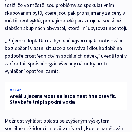
totiž, že ve městě jsou problémy se spekulativním
skupováním bytů, které jsou pak pronajímány za ceny v
místě neobvyklé, pronajímatelé parazitují na sociálně
slabších skupinách obyvatel, které jiní ubytovat nechtějí.
„Příjemci doplatku na bydlení nejsou nijak motivováni
ke zlepšení vlastní situace a setrvávají dlouhodobě na
podpoře prostřednictvím sociálních dávek,“ uvedli loni v
září radní. Správní orgán všechny námitky proti
vyhlášení opatření zamítl.
ODKAZ
Areál u jezera Most se letos nestihne otevřít.
Stavbaře trápí spodní voda
Možnost vyhlásit oblasti se zvýšeným výskytem
sociálně nežádoucích jevů v místech, kde je narušován