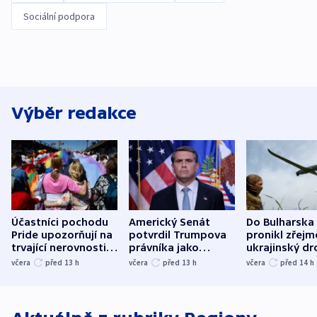
Sociální podpora
Výběr redakce
Účastníci pochodu
Americký Senát
Do Bulharska
Pride upozorňují na
potvrdil Trumpova
pronikl zřejm
trvající nerovnosti i
právníka jako
ukrajinský dr
společenskou
ministra
explodoval k
včera
před 13
h
včera
před 13
h
včera
před 14
h
atmosféru
spravedlnosti
od plynovod