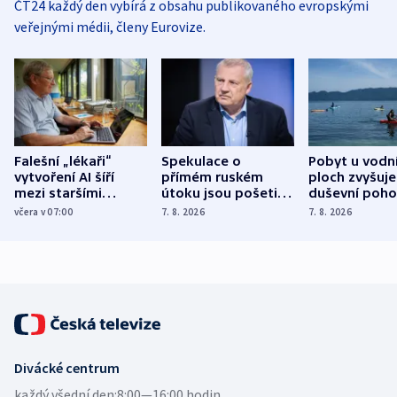
ČT24 každý den vybírá z obsahu publikovaného evropskými
veřejnými médii, členy Eurovize.
Falešní „lékaři“
Spekulace o
Pobyt u vodn
vytvoření AI šíří
přímém ruském
ploch zvyšuje
mezi staršími
útoku jsou pošetilé,
duševní poho
Poláky nebezpečné
míní estonský
ukázala
včera v 07:00
7. 8. 2026
7. 8. 2026
zdravotní rady
bezpečnostní
mezinárodní 
expert
Divácké centrum
každý všední den:
8:00—16:00 hodin