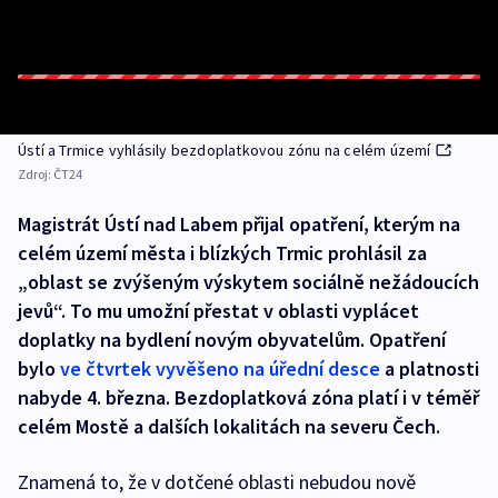
Ústí a Trmice vyhlásily bezdoplatkovou zónu na celém území
Zdroj:
ČT24
Magistrát Ústí nad Labem přijal opatření, kterým na
celém území města i blízkých Trmic prohlásil za
„oblast se zvýšeným výskytem sociálně nežádoucích
jevů“. To mu umožní přestat v oblasti vyplácet
doplatky na bydlení novým obyvatelům. Opatření
bylo
ve čtvrtek vyvěšeno na úřední desce
a platnosti
nabyde 4. března. Bezdoplatková zóna platí i v téměř
celém Mostě a dalších lokalitách na severu Čech.
Znamená to, že v dotčené oblasti nebudou nově