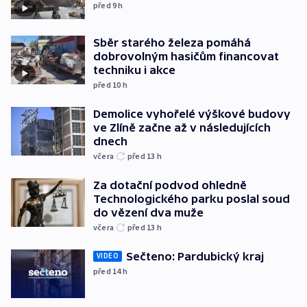
před 9
h
Sběr starého železa pomáhá
dobrovolným hasičům financovat
techniku i akce
před 10
h
Demolice vyhořelé výškové budovy
ve Zlíně začne až v následujících
dnech
včera
před 13
h
Za dotační podvod ohledně
Technologického parku poslal soud
do vězení dva muže
včera
před 13
h
Sečteno: Pardubický kraj
VIDEO
před 14
h