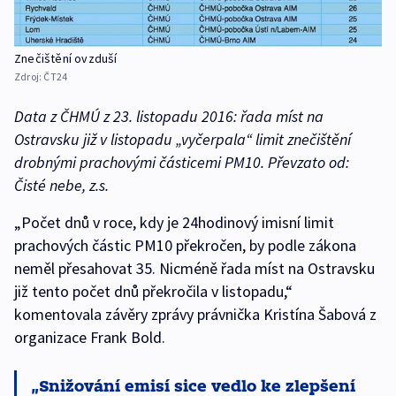
Znečištění ovzduší
Zdroj:
ČT24
Data z ČHMÚ z 23. listopadu 2016: řada míst na
Ostravsku již v listopadu „vyčerpala“ limit znečištění
drobnými prachovými částicemi PM10. Převzato od:
Čisté nebe, z.s.
„Počet dnů v roce, kdy je 24hodinový imisní limit
prachových částic PM10 překročen, by podle zákona
neměl přesahovat 35. Nicméně řada míst na Ostravsku
již tento počet dnů překročila v listopadu,“
komentovala závěry zprávy právnička Kristína Šabová z
organizace Frank Bold.
Snižování emisí sice vedlo ke zlepšení