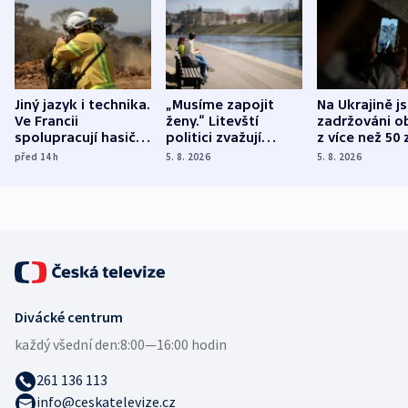
Jiný jazyk i technika.
„Musíme zapojit
Na Ukrajině j
Ve Francii
ženy.“ Litevští
zadržováni o
spolupracují hasiči z
politici zvažují
z více než 50 
různých zemí
dohodu o
Bojovali na s
před 14
h
5. 8. 2026
5. 8. 2026
demografii
Ruska
Divácké centrum
každý všední den:
8:00—16:00 hodin
261 136 113
info@ceskatelevize.cz