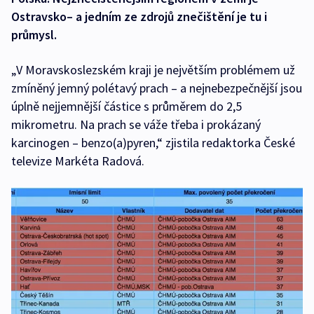
Ostravsko– a jedním ze zdrojů znečištění je tu i
průmysl.
„V Moravskoslezském kraji je největším problémem už
zmíněný jemný polétavý prach – a nejnebezpečnější jsou
úplně nejjemnější částice s průměrem do 2,5
mikrometru. Na prach se váže třeba i prokázaný
karcinogen – benzo(a)pyren,“ zjistila redaktorka České
televize Markéta Radová.