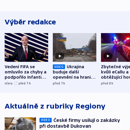
Výběr redakce
Vedení FIFA se
Ukrajina
Zbytečné výj
VIDEO
omluvilo za chyby a
buduje další
kvůli eCallu a
podpořilo Infantina.
opevnění na hranici
obtěžující ho
UEFA trvá na
s Běloruskem
zdržují záchr
včera
před 7
h
před 7
h
před 8
h
bojkotu
Aktuálně z rubriky
Regiony
České firmy usilují o zakázky
VIDEO
při dostavbě Dukovan