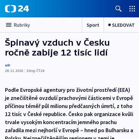
Sport
SLEDOVAT
Rubriky
Špinavý vzduch v Česku
ročně zabije 12 tisíc lidí
adr
28. 11. 2016
|
Zdroj:
ČT24
Podle Evropské agentury pro životní prostředí (EEA)
je znečištěné ovzduší prachovými částicemi v Evropě
příčinou téměř půl milionu předčasných úmrtí, z toho
12 tisíc v České republice. Česko pak organizace kvůli
trvale vysokým koncentracím jemného prachu
zařadila mezi nejhorší v Evropě – hned po Bulharsku a
Polsku. Nejznečištěnějším regionem v zemi je