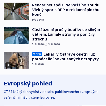
Rencar neuspěl u Nejvyššího soudu.
Vleklý spor s DPP o reklamní plochu
končí
před 16
h
Částí území prošly bouřky se silným
větrem. Lámaly stromy a poničily
střechu
5. 8. 2026
5. 8. 2026
Lékaři v Ostravě ošetřili už
VIDEO
patnáct lidí pokousaných netopýry
5. 8. 2026
Evropský pohled
ČT24 každý den vybírá z obsahu publikovaného evropskými
veřejnými médii, členy Eurovize.