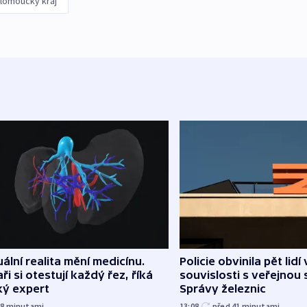
lomoucký kraj
uální realita mění medicínu.
Policie obvinila pět lidí 
ři si otestují každý řez, říká
souvislosti s veřejnou 
ký expert
Správy železnic
38
minutami
13:08
před 41
minutami