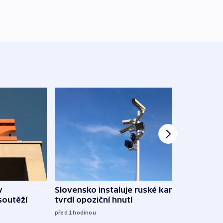
v
Slovensko instaluje ruské kamery,
Omez
soutěží
tvrdí opoziční hnutí
hrozí
služ
před 1
hodinou
09:05