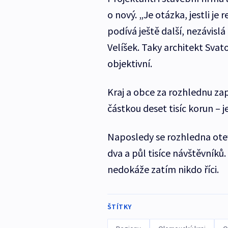
o nový. „Je otázka, jestli je
podívá ještě další, nezávisl
Velíšek. Taky architekt Sva
objektivní.
Kraj a obce za rozhlednu zap
částkou deset tisíc korun – 
Naposledy se rozhledna otev
dva a půl tisíce návštěvník
nedokáže zatím nikdo říci.
ŠTÍTKY