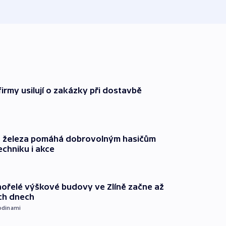
firmy usilují o zakázky při dostavbě
o železa pomáhá dobrovolným hasičům
echniku i akce
ořelé výškové budovy ve Zlíně začne až
ích dnech
odinami