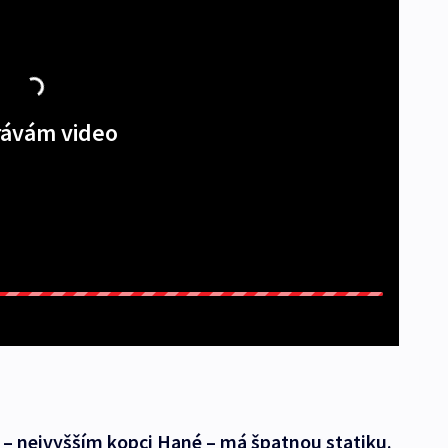
ávám video
 – nejvyšším kopci Hané – má špatnou statiku.