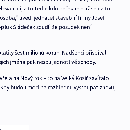
 relevantní, a to teď nikdo neřekne – až se na to
á osoba,“ uvedl jednatel stavební firmy Josef
topluk Sládeček soudí, že posudek není
latily šest milionů korun. Nadšenci přispívali
jejich jména pak nesou jednotlivé schody.
řela na Nový rok – to na Velký Kosíř zavítalo
ů. Kdy budou moci na rozhlednu vystoupat znovu,