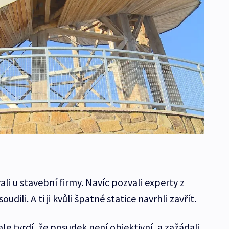
i u stavební firmy. Navíc pozvali experty z
ili. A ti ji kvůli špatné statice navrhli zavřít.
ale tvrdí, že posudek není objektivní, a zažádali