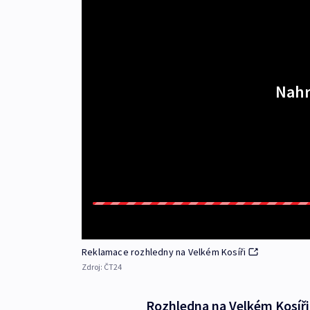
Nahr
Reklamace rozhledny na Velkém Kosíři
Zdroj:
ČT24
Rozhledna na Velkém Kosíři