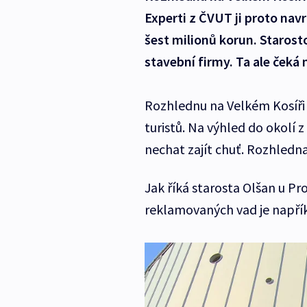
Experti z ČVUT ji proto navrh
šest milionů korun. Starost
stavební firmy. Ta ale čeká
Rozhlednu na Velkém Kosíři n
turistů. Na výhled do okolí 
nechat zajít chuť. Rozhledna
Jak říká starosta Olšan u Pr
reklamovaných vad je napříkl