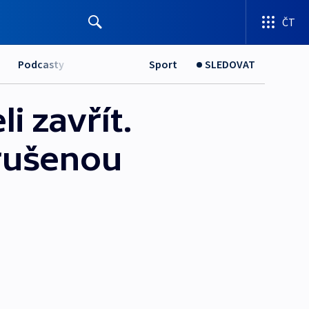
ČT
Podcasty
Sport
SLEDOVAT
i zavřít.
arušenou