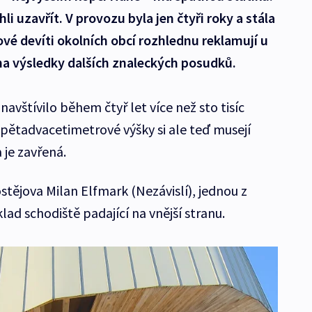
li uzavřít. V provozu byla jen čtyři roky a stála
ové devíti okolních obcí rozhlednu reklamují u
 na výsledky dalších znaleckých posudků.
avštívilo během čtyř let více než sto tisíc
z pětadvacetimetrové výšky si ale teď musejí
 je zavřená.
ostějova Milan Elfmark (Nezávislí), jednou z
ad schodiště padající na vnější stranu.