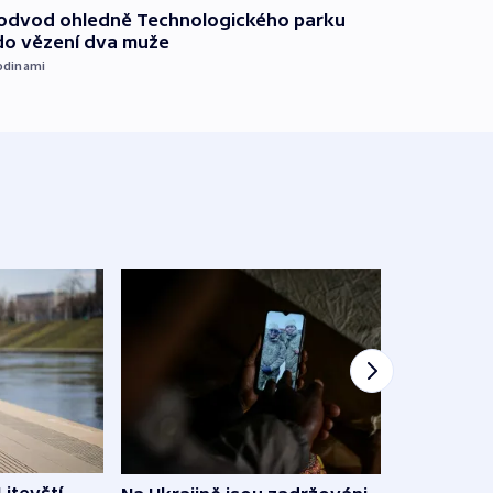
podvod ohledně Technologického parku
do vězení dva muže
odinami
Litevští