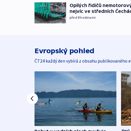
Opilých řidičů nemotorový
nejvíc ve středních Čechá
před 8
hodinami
Evropský pohled
ČT24 každý den vybírá z obsahu publikovaného e
Jiný