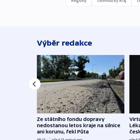
Regiony
Olomoucký kraj
O
Výběr redakce
Ze státního fondu dopravy
Virt
nedostanou letos kraje na silnice
Léka
ani korunu, řekl Půta
čes
09:15
před 15
minutami
před 