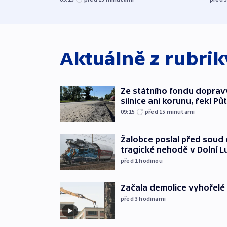
Aktuálně z rubri
Ze státního fondu doprav
silnice ani korunu, řekl Pů
09:15
před 15
minutami
Žalobce poslal před soud d
tragické nehodě v Dolní L
před 1
hodinou
Začala demolice vyhořelé
před 3
hodinami