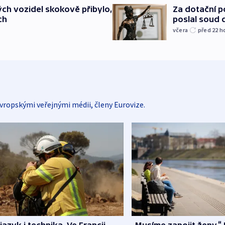
Za dotační 
ch vozidel skokově přibylo,
poslal soud 
ch
včera
před 22
h
vropskými veřejnými médii, členy Eurovize.
 jazyk i technika. Ve Francii
„Musíme zapojit ženy.“ 