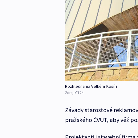
Rozhledna na Velkém Kosíři
Zdroj:
ČT24
Závady starostové reklamoval
pražského ČVUT, aby věž posoud
Projektanti i stavební firma 