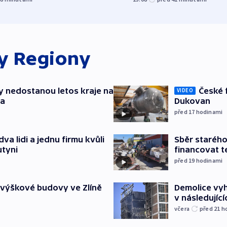
ky
Regiony
y nedostanou letos kraje na
České 
VIDEO
ta
Dukovan
před 17
hodinami
va lidi a jednu firmu kvůli
Sběr staréh
utyni
financovat t
před 19
hodinami
 výškové budovy ve Zlíně
Demolice vyh
v následujíc
včera
před 21
h