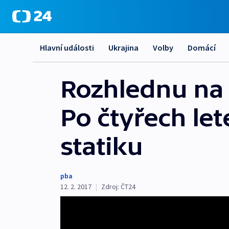
Hlavní události
Ukrajina
Volby
Domácí
Rozhlednu na 
Po čtyřech le
statiku
pba
12. 2. 2017
|
Zdroj:
ČT24