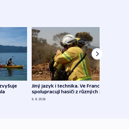
Jiný jazyk i technika. Ve Francii
zvyšuje
„Musí
spolupracují hasiči z různých zemí
la
polit
demo
6. 8. 2026
5. 8. 20