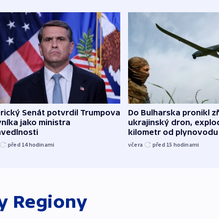
rický Senát potvrdil Trumpova
Do Bulharska pronikl z
níka jako ministra
ukrajinský dron, explo
avedlnosti
kilometr od plynovodu
před 14
hodinami
včera
před 15
hodinami
ky
Regiony