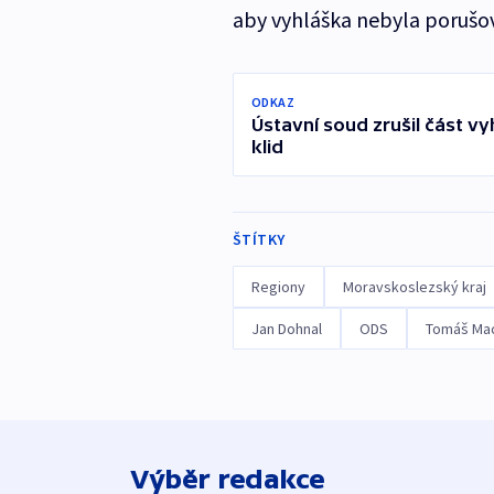
aby vyhláška nebyla porušo
ODKAZ
Ústavní soud zrušil část vyh
klid
ŠTÍTKY
Regiony
Moravskoslezský kraj
Jan Dohnal
ODS
Tomáš Ma
Výběr redakce