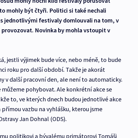
osud mohly noční klid festivaly porušovat
o mohly být čtyři. Politici si také nechali
 s jednotlivými festivaly domlouvali na tom, v
 provozovat. Novinka by mohla vstoupit v
á, jestli výjimek bude více, nebo méně, to bude
ci roku pro další období. Takže je akorát
 v další pracovní den, ale není to automaticky.
se můžeme pohybovat. Ale konkrétní akce se
akže to, ve kterých dnech budou jednotlivé akce
 přímou vazbu na vyhlášku, kterou jsme
r Ostravy Jan Dohnal (ODS).
nímu politikovi a bývalému primátorovi Tomáši