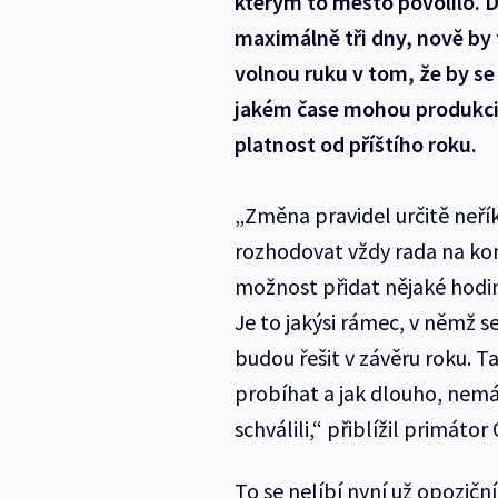
kterým to město povolilo. D
maximálně tři dny, nově by t
volnou ruku v tom, že by se
jakém čase mohou produkci
platnost od příštího roku.
„Změna pravidel určitě neřík
rozhodovat vždy rada na kon
možnost přidat nějaké hodiny
Je to jakýsi rámec, v němž 
budou řešit v závěru roku. T
probíhat a jak dlouho, nemá
schválili,“ přiblížil primáto
To se nelíbí nyní už opozič