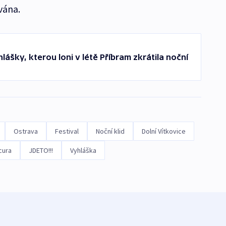
vána.
lášky, kterou loni v létě Příbram zkrátila noční
Ostrava
Festival
Noční klid
Dolní Vítkovice
cura
JDETO!!!
Vyhláška