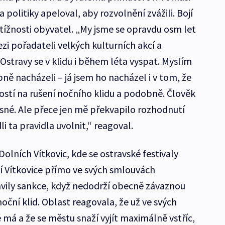
 politiky apeloval, aby rozvolnění zvážili. Bojí
tížnosti obyvatel. „My jsme se opravdu osm let
ezi pořadateli velkých kulturních akcí a
travy se v klidu i během léta vyspat. Myslím
pně nacházeli – já jsem ho nacházel i v tom, že
ostí na rušení nočního klidu a podobně. Člověk
asné. Ale přece jen mě překvapilo rozhodnutí
i ta pravidla uvolnit,“ reagoval.
Dolních Vítkovic, kde se ostravské festivaly
ní Vítkovice přímo ve svých smlouvách
vily sankce, když nedodrží obecně závaznou
oční klid. Oblast reagovala, že už ve svých
má a že se městu snaží vyjít maximálně vstříc,