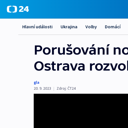
Hlavní události
Ukrajina
Volby
Domácí
Porušování noč
Ostrava rozvo
gla
20. 9. 2023
|
Zdroj:
ČT24