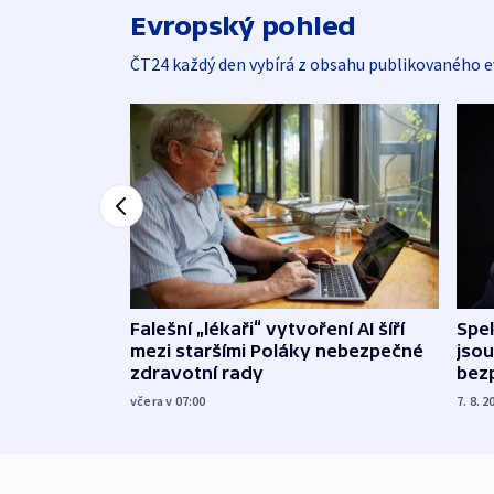
Evropský pohled
ČT24 každý den vybírá z obsahu publikovaného e
Falešní „lékaři“ vytvoření AI šíří
Spe
mezi staršími Poláky nebezpečné
jsou
zdravotní rady
bez
včera v 07:00
7. 8. 2