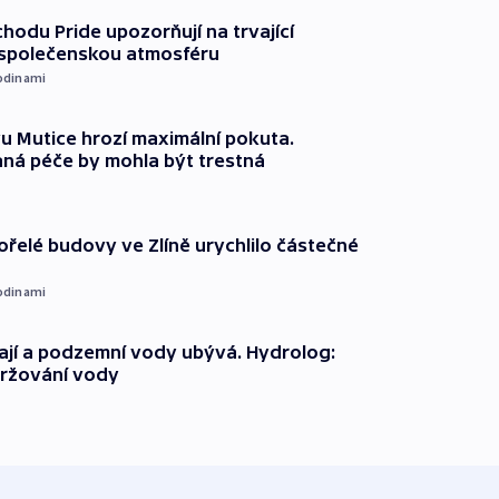
chodu Pride upozorňují na trvající
 společenskou atmosféru
odinami
 Mutice hrozí maximální pokuta.
ná péče by mohla být trestná
ořelé budovy ve Zlíně urychlilo částečné
odinami
jí a podzemní vody ubývá. Hydrolog:
držování vody