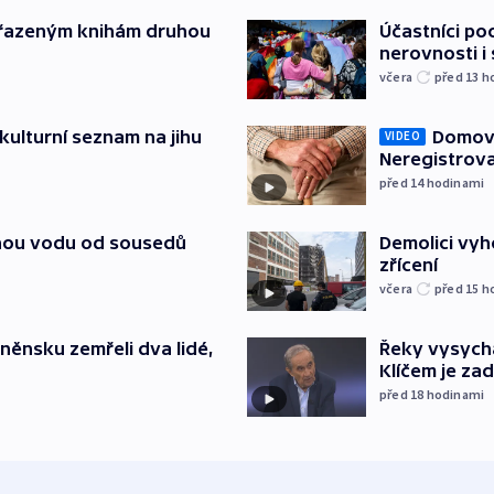
yřazeným knihám druhou
Účastníci po
nerovnosti i
včera
před 13
h
kulturní seznam na jihu
Domovu
VIDEO
Neregistrova
před 14
hodinami
itnou vodu od sousedů
Demolici vyh
zřícení
včera
před 15
h
něnsku zemřeli dva lidé,
Řeky vysycha
Klíčem je za
před 18
hodinami