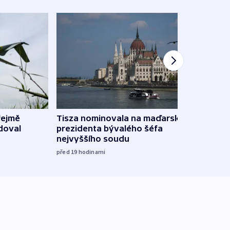
řejmě
Tisza nominovala na maďarského
Ruský
doval
prezidenta bývalého šéfa
čtyři 
nejvyššího soudu
včera
před 19
hodinami