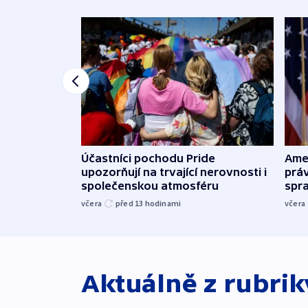
Účastníci pochodu Pride
Ame
upozorňují na trvající nerovnosti i
práv
společenskou atmosféru
spr
včera
před 13
hodinami
včera
Aktuálně z rubri