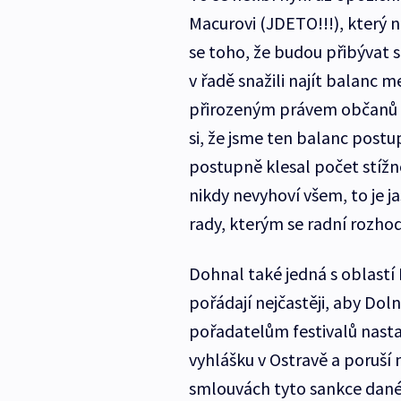
Macurovi (JDETO!!!), který na
se toho, že budou přibývat s
v řadě snažili najít balanc m
přirozeným právem občanů Os
si, že jsme ten balanc postu
postupně klesal počet stížn
nikdy nevyhoví všem, to je j
rady, kterým se radní rozhodl
Dohnal také jedná s oblastí 
pořádají nejčastěji, aby Dol
pořadatelům festivalů nasta
vyhlášku v Ostravě a poruší n
smlouvách tyto sankce dané 