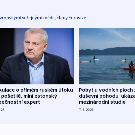
vropskými veřejnými médii, členy Eurovize.
kulace o přímém ruském útoku
Pobyt u vodních ploch 
 pošetilé, míní estonský
duševní pohodu, ukáza
pečnostní expert
mezinárodní studie
026
7. 8. 2026