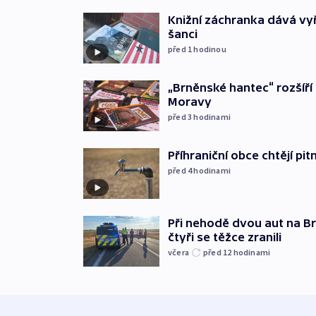
Knižní záchranka dává v
šanci
před 1
hodinou
„Brněnské hantec“ rozšíří 
Moravy
před 3
hodinami
Příhraniční obce chtějí p
před 4
hodinami
Při nehodě dvou aut na Br
čtyři se těžce zranili
včera
před 12
hodinami