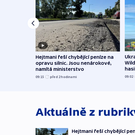
Ukra
Hejtmani řeší chybějící peníze na
Wild
opravu silnic. Jsou nenárokové,
hasi
namítá ministerstvo
09:02
09:15
před 2
hodinami
Aktuálně z rubri
Hejtmani řeší chybějící pen