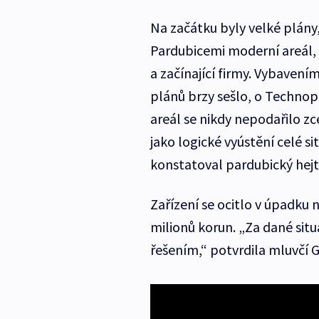
Na začátku byly velké plány,
Pardubicemi moderní areál, 
a začínající firmy. Vybavením
plánů brzy sešlo, o Technop
areál se nikdy nepodařilo z
jako logické vyústění celé si
konstatoval pardubický hej
Zařízení se ocitlo v úpadku 
milionů korun. „Za dané si
řešením,“ potvrdila mluvčí 