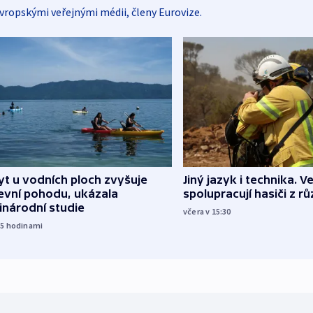
vropskými veřejnými médii, členy Eurovize.
Jiný jazyk i technika. Ve
t u vodních ploch zvyšuje
spolupracují hasiči z r
evní pohodu, ukázala
inárodní studie
včera v 15:30
15
hodinami