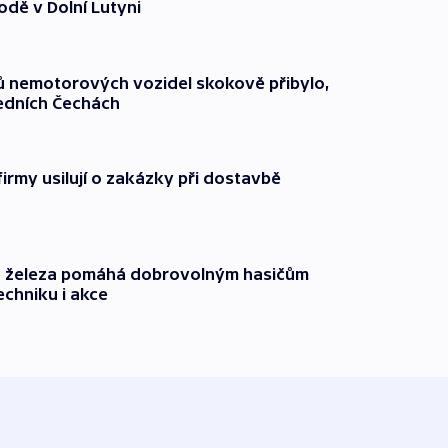
odě v Dolní Lutyni
čů nemotorových vozidel skokově přibylo,
ředních Čechách
firmy usilují o zakázky při dostavbě
o železa pomáhá dobrovolným hasičům
echniku i akce