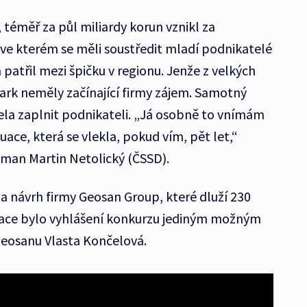
 téměř za půl miliardy korun vznikl za
ve kterém se měli soustředit mladí podnikatelé
 patřil mezi špičku v regionu. Jenže z velkých
ark neměly začínající firmy zájem. Samotný
cela zaplnit podnikateli. „Já osobně to vnímám
tuace, která se vlekla, pokud vím, pět let,“
tman Martin Netolický (ČSSD).
na návrh firmy Geosan Group, které dluží 230
tuace bylo vyhlášení konkurzu jediným možným
Geosanu Vlasta Končelová.