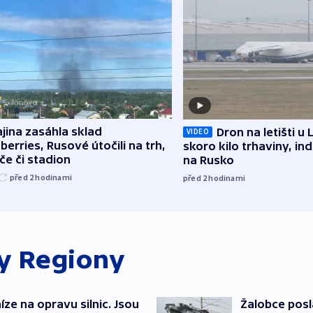
jina zasáhla sklad
Dron na letišti u 
VIDEO
berries, Rusové útočili na trh,
skoro kilo trhaviny, ind
če či stadion
na Rusko
před 2
hodinami
před 2
hodinami
ky
Regiony
íze na opravu silnic. Jsou
Žalobce posla