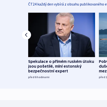
ČT24 každý den vybírá z obsahu publikovaného e
Spekulace o přímém ruském útoku
Poby
jsou pošetilé, míní estonský
duš
bezpečnostní expert
mez
před 6
hodinami
před 