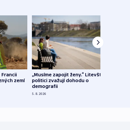
 Francii
„Musíme zapojit ženy.“ Litevští
Na Uk
ůzných zemí
politici zvažují dohodu o
občan
demografii
na s
5. 8. 2026
5. 8. 20