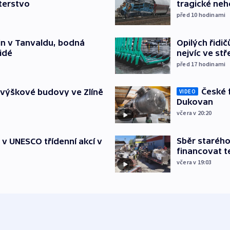
terstvo
tragické neh
před 10
hodinami
Opilých řidi
čin v Tanvaldu, bodná
nejvíc ve st
lidé
před 17
hodinami
České 
 výškové budovy ve Zlíně
VIDEO
Dukovan
včera v 20:20
Sběr staréh
t v UNESCO třídenní akcí v
financovat t
včera v 19:03