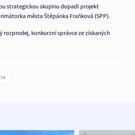
tou strategickou skupinu dopadl projekt
i primátorka města Štěpánka Fraňková (SPP).
ý rozprodej, konkurzní správce ze získaných
T24