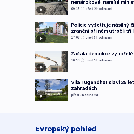
nenárokové, namítá minis
09:15
před 2
hodinami
Policie vyšetřuje násilný 
zranění při něm utrpěli tři 
17:03
před 5
hodinami
Začala demolice vyhořelé
10:53
před 5
hodinami
Vila Tugendhat slaví 25 le
zahradách
před 8
hodinami
Evropský pohled