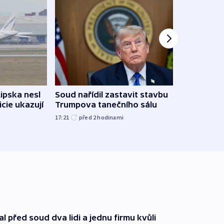
Lipska nesl
Soud nařídil zastavit stavbu
Žido
icie ukazují
Trumpova tanečního sálu
břehu
kriti
17:21
před 2
hodinami
před 2
l před soud dva lidi a jednu firmu kvůli