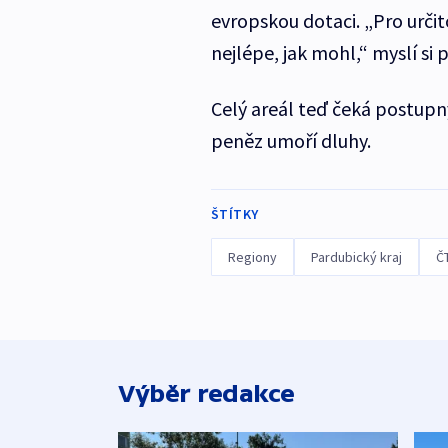
evropskou dotaci. „Pro urči
nejlépe, jak mohl,“ myslí s
Celý areál teď čeká postupn
peněz umoří dluhy.
ŠTÍTKY
Regiony
Pardubický kraj
Č
Výběr redakce