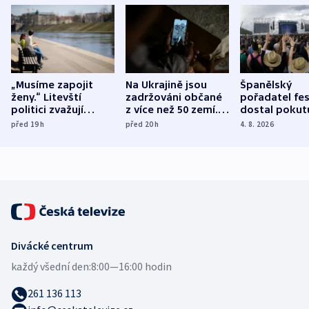
„Musíme zapojit
Na Ukrajině jsou
Španělský
ženy.“ Litevští
zadržováni občané
pořadatel fes
politici zvažují
z více než 50 zemí.
dostal pokut
dohodu o
Bojovali na straně
nekalé prakti
před 19
h
před 20
h
4. 8. 2026
demografii
Ruska
Divácké centrum
každý všední den:
8:00—16:00 hodin
261 136 113