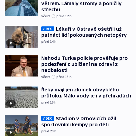
větrem. Lámaly stromy a poničily
střechu
včera
před 12
h
Lékaři v Ostravě ošetřili už
VIDEO
patnáct lidí pokousaných netopýry
před 14
h
Nehodu Turka policie prověřuje pro
podezření z ublížení na zdraví z
nedbalosti
včera
před 15
h
Řeky mají jen zlomek obvyklého
průtoku. Málo vody je i v přehradách
před 16
h
Stadion v Drnovicích ožil
VIDEO
sportovními kempy pro děti
před 20
h