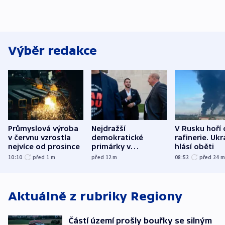
Výběr redakce
Průmyslová výroba
Nejdražší
V Rusku hoří 
v červnu vzrostla
demokratické
rafinerie. Ukr
nejvíce od prosince
primárky v
hlásí oběti
Michiganu stranu
10:10
před 1
m
před 12
m
08:52
před 24
rozdělily. Kvůli
podpoře Izraele
Aktuálně z rubriky
Regiony
Částí území prošly bouřky se silným