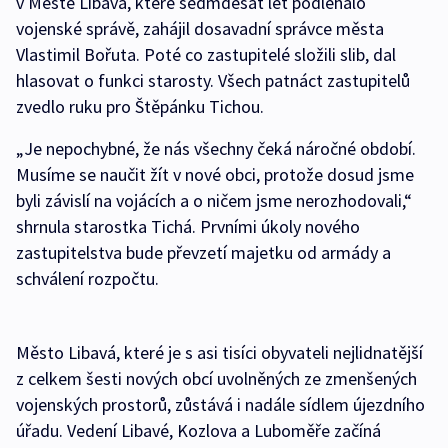
v Městě Libavá, které sedmdesát let podléhalo
vojenské správě, zahájil dosavadní správce města
Vlastimil Bořuta. Poté co zastupitelé složili slib, dal
hlasovat o funkci starosty. Všech patnáct zastupitelů
zvedlo ruku pro Štěpánku Tichou.
„Je nepochybné, že nás všechny čeká náročné období.
Musíme se naučit žít v nové obci, protože dosud jsme
byli závislí na vojácích a o ničem jsme nerozhodovali,“
shrnula starostka Tichá. Prvními úkoly nového
zastupitelstva bude převzetí majetku od armády a
schválení rozpočtu.
Město Libavá, které je s asi tisíci obyvateli nejlidnatější
z celkem šesti nových obcí uvolněných ze zmenšených
vojenských prostorů, zůstává i nadále sídlem újezdního
úřadu. Vedení Libavé, Kozlova a Luboměře začíná