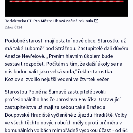
Redaktorka ČT: Pro Město Libavá začíná rok nula
Zdroj:
ČT24
Podobné starosti mají ostatní nové obce. Starostku už
má také Luboměř pod Strážnou. Zastupitelé dali důvěru
Anežce Nevřelové. „Prvním hlavním úkolem bude
sestavit rozpočet. Počítám s tím, že další úkoly se na
nás budou valit jako velká voda,“ řekla starostka.
Kozlov si zvolilo nejužší vedení ve čtvrtek večer.
Starostou Polné na Šumavě zastupitelé zvolili
profesionálního hasiče Jaroslava Pavlíčka. Ustavující
zastupitelstva už mají za sebou také Bražec a
Doupovské Hradiště vyčleněné z újezdu Hradiště. Volby
ve všech těchto nových obcích měly oproti průměru v
komunálních volbách mimořádně vysokou účast - od 64