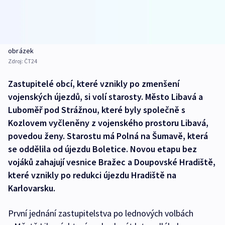
obrázek
Zdroj:
ČT24
Zastupitelé obcí, které vznikly po zmenšení
vojenských újezdů, si volí starosty. Město Libavá a
Luboměř pod Strážnou, které byly společně s
Kozlovem vyčleněny z vojenského prostoru Libavá,
povedou ženy. Starostu má Polná na Šumavě, která
se oddělila od újezdu Boletice. Novou etapu bez
vojáků zahajují vesnice Bražec a Doupovské Hradiště,
které vznikly po redukci újezdu Hradiště na
Karlovarsku.
První jednání zastupitelstva po lednových volbách