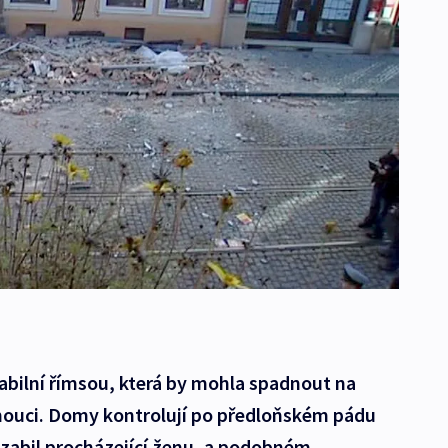
abilní římsou, která by mohla spadnout na
omouci. Domy kontrolují po předloňském pádu
 zabil procházející ženu, a podobném