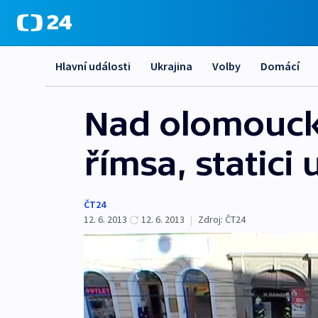
Hlavní události
Ukrajina
Volby
Domácí
Nad olomoucké
římsa, statici
ČT24
12. 6. 2013
12. 6. 2013
|
Zdroj:
ČT24