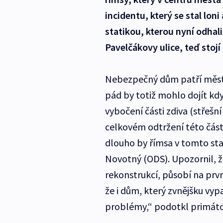
incidentu, který se stal lo
statikou, kterou nyní odhali
Pavelčákovy ulice, teď stojí
Nebezpečný dům patří městu,
pád by totiž mohlo dojít kdy
vybočení části zdiva (střešní
celkovém odtržení této části
dlouho by římsa v tomto sta
Novotný (ODS). Upozornil, že
rekonstrukcí, působí na prv
že i dům, který zvnějšku vy
problémy,“ podotkl primáto