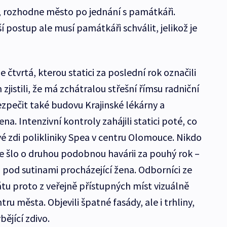
, rozhodne město po jednání s památkáři.
í postup ale musí památkáři schválit, jelikož je
čtvrtá, kterou statici za poslední rok označili
zjistili, že má zchátralou střešní římsu radniční
ezpečit také budovu Krajinské lékárny a
na. Intenzivní kontroly zahájili statici poté, co
ové zdi polikliniky Spea v centru Olomouce. Nikdo
le šlo o druhou podobnou havárii za pouhý rok –
pod sutinami procházející žena. Odborníci ze
u proto z veřejně přístupných míst vizuálně
ru města. Objevili špatné fasády, ale i trhliny,
bějící zdivo.