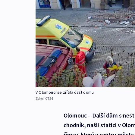
V Olomouci se zřítila část domu
Zdroj:
ČT24
Olomouc – Další dům s nest
chodník, našli statici v Ol
římsy, který v centru města