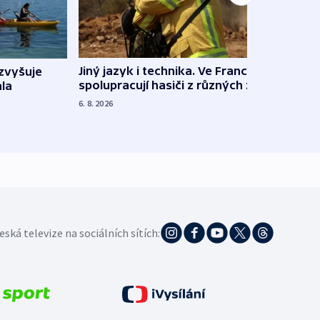
Jiný jazyk i technika. Ve Francii
zvyšuje
„Musí
spolupracují hasiči z různých zemí
la
polit
demo
6. 8. 2026
5. 8. 20
eská televize na sociálních sítích: