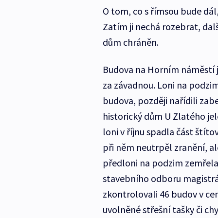
O tom, co s římsou bude dál
Zatím ji nechá rozebrat, dalš
dům chráněn.
Budova na Horním náměstí je 
za závadnou. Loni na podzim 
budova, později nařídili zab
historický dům U Zlatého jele
loni v říjnu spadla část štít
při něm neutrpěl zranění, a
předloni na podzim zemřela 
stavebního odboru magistrát
zkontrolovali 46 budov v cent
uvolněné střešní tašky či chy