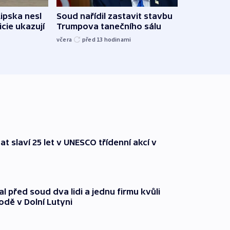
Lipska nesl
Soud nařídil zastavit stavbu
Žido
icie ukazují
Trumpova tanečního sálu
břehu
kriti
včera
před 13
hodinami
před 1
t slaví 25 let v UNESCO třídenní akcí v
l před soud dva lidi a jednu firmu kvůli
odě v Dolní Lutyni