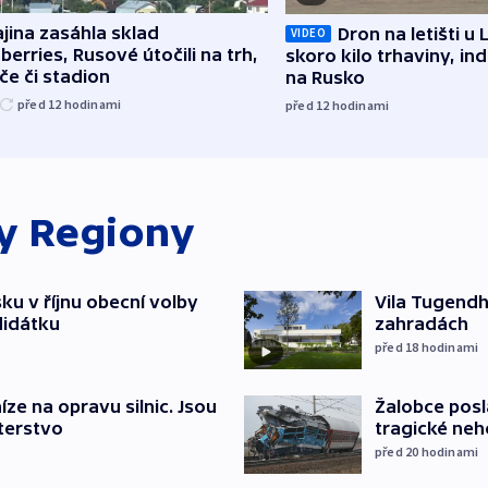
jina zasáhla sklad
Dron na letišti u 
VIDEO
berries, Rusové útočili na trh,
skoro kilo trhaviny, ind
če či stadion
na Rusko
před 12
hodinami
před 12
hodinami
ky
Regiony
u v říjnu obecní volby
Vila Tugendha
didátku
zahradách
před 18
hodinami
íze na opravu silnic. Jsou
Žalobce posla
terstvo
tragické neh
před 20
hodinami