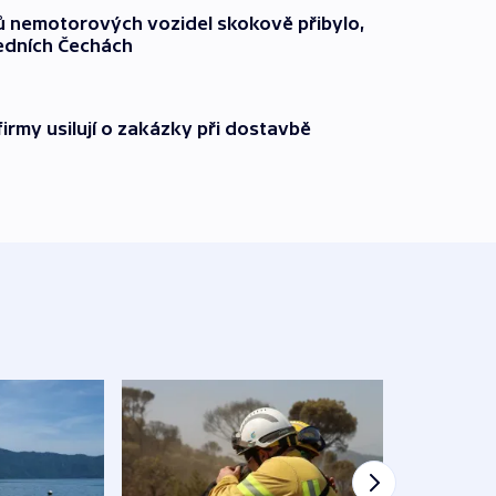
čů nemotorových vozidel skokově přibylo,
ředních Čechách
firmy usilují o zakázky při dostavbě