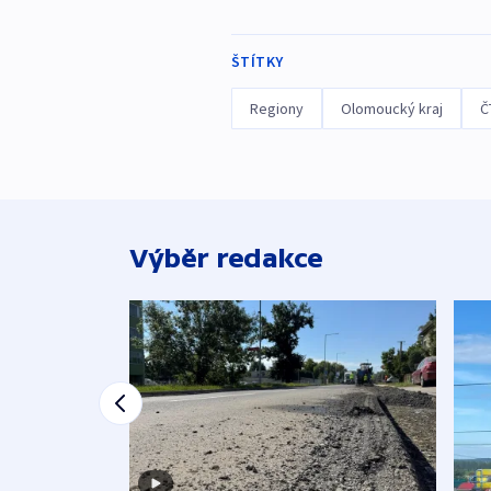
ŠTÍTKY
Regiony
Olomoucký kraj
Č
Výběr redakce