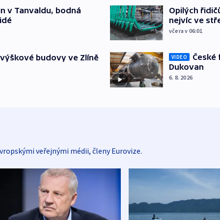
Opilých řidi
čin v Tanvaldu, bodná
nejvíc ve st
lidé
včera v 06:01
České 
 výškové budovy ve Zlíně
VIDEO
Dukovan
6. 8. 2026
vropskými veřejnými médii, členy Eurovize.