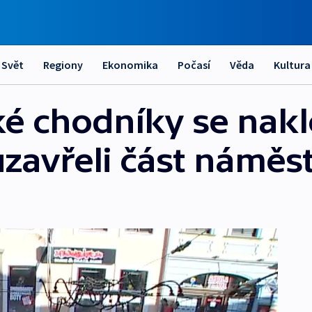
Svět
Regiony
Ekonomika
Počasí
Věda
Kultura
 chodníky se naklo
 uzavřeli část náměst