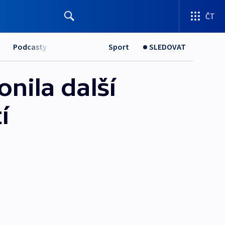
ČT
Podcasty
Sport
SLEDOVAT
nila další
í