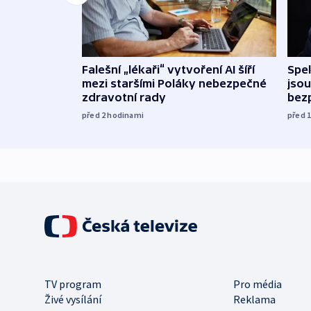
Falešní „lékaři“ vytvoření AI šíří
Spe
mezi staršími Poláky nebezpečné
jsou
zdravotní rady
bez
před 2
hodinami
před 
TV program
Pro média
Živé vysílání
Reklama