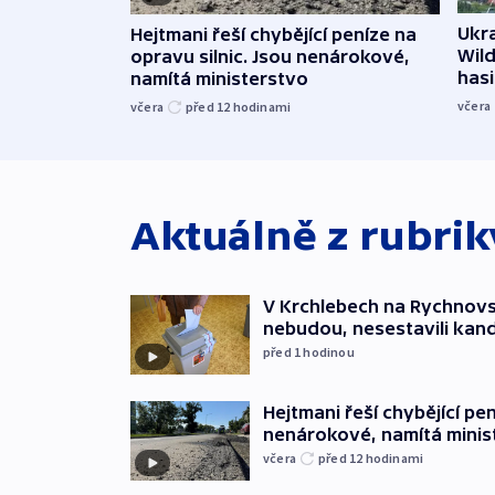
Ukra
Hejtmani řeší chybějící peníze na
Wild
opravu silnic. Jsou nenárokové,
hasi
namítá ministerstvo
včera
včera
před 12
hodinami
Aktuálně z rubri
V Krchlebech na Rychnovsk
nebudou, nesestavili kan
před 1
hodinou
Hejtmani řeší chybějící pen
nenárokové, namítá minis
včera
před 12
hodinami