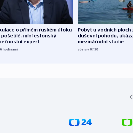
kulace o přímém ruském útoku
Pobyt u vodních ploch 
 pošetilé, míní estonský
duševní pohodu, ukáza
pečnostní expert
mezinárodní studie
16
hodinami
včera v 07:30
Č