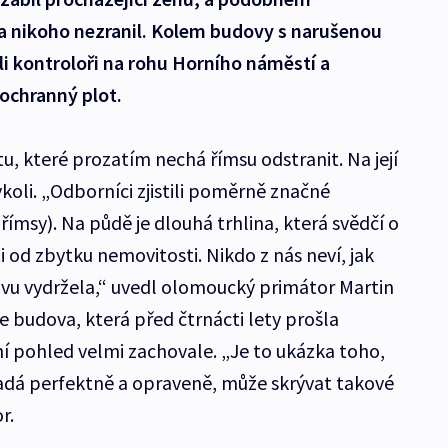
ni a nikoho nezranil. Kolem budovy s narušenou
li kontroloři na rohu Horního náměstí a
 ochranný plot.
 které prozatím nechá římsu odstranit. Na její
koli. „Odborníci zjistili poměrně značné
 římsy). Na půdě je dlouhá trhlina, která svědčí o
 od zbytku nemovitosti. Nikdo z nás neví, jak
vu vydržela,“ uvedl olomoucký primátor Martin
 budova, která před čtrnácti lety prošla
ní pohled velmi zachovale. „Je to ukázka toho,
padá perfektně a opraveně, může skrývat takové
r.