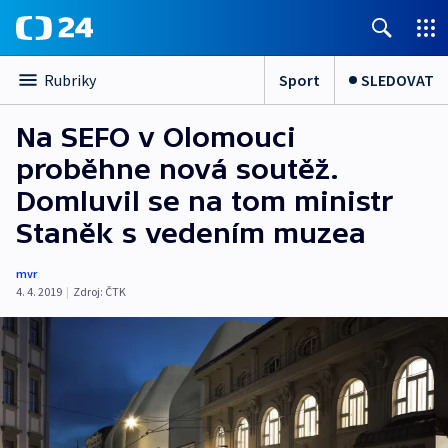
Sport
SLEDOVAT
Rubriky
Na SEFO v Olomouci
proběhne nová soutěž.
Domluvil se na tom ministr
Staněk s vedením muzea
mvr
4. 4. 2019
|
Zdroj:
ČTK