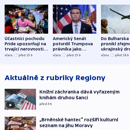
Účastníci pochodu
Americký Senát
Do Bulharska
Pride upozorňují na
potvrdil Trumpova
pronikl zřejm
trvající nerovnosti i
právníka jako
ukrajinský dr
společenskou
ministra
explodoval k
včera
před 15
h
včera
před 15
h
včera
před 16
h
atmosféru
spravedlnosti
od plynovod
Aktuálně z rubriky
Regiony
Knižní záchranka dává vyřazeným
knihám druhou šanci
před 3
h
„Brněnské hantec“ rozšíří kulturní
seznam na jihu Moravy