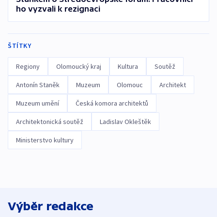
ho vyzvali k rezignaci
ŠTÍTKY
Regiony
Olomoucký kraj
Kultura
Soutěž
Antonín Staněk
Muzeum
Olomouc
Architekt
Muzeum umění
Česká komora architektů
Architektonická soutěž
Ladislav Okleštěk
Ministerstvo kultury
Výběr redakce