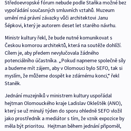
Středoevropské fórum nebude podle Staňka možné bez
vypořádání současných smluvních vztahů. Muzeum
umění má právní závazky vůči architektovi Janu
Šépkovi, který je autorem deset let starého návrhu.
Ministr kultury řekl, že bude nutné komunikovat s
Českou komorou architektů, která na soutěže dohlíží.
Cílem je, aby předem nevylučovala žádného
potenciálního účastníka. „Pokud napneme společně síly
a budeme mít zájem, aby v Olomouci bylo SEFO, tak si
myslím, že můžeme dospět ke zdárnému konci,“ řekl
Staněk.
Jednání muzejníků v ministrem kultury uspořádal
hejtman Olomouckého kraje Ladislav Okleštěk (ANO),
který se už minulý týden do sporu ohledně SEFO vložil
jako prostředník a mediátor s tím, že vznik expozice by
měla být prioritou. Hejtman během jednání připoměl,