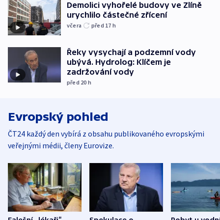
Demolici vyhořelé budovy ve Zlíně
urychlilo částečné zřícení
včera
před 17
h
Řeky vysychají a podzemní vody
ubývá. Hydrolog: Klíčem je
zadržování vody
před 20
h
Evropský pohled
ČT24 každý den vybírá z obsahu publikovaného evropskými
veřejnými médii, členy Eurovize.