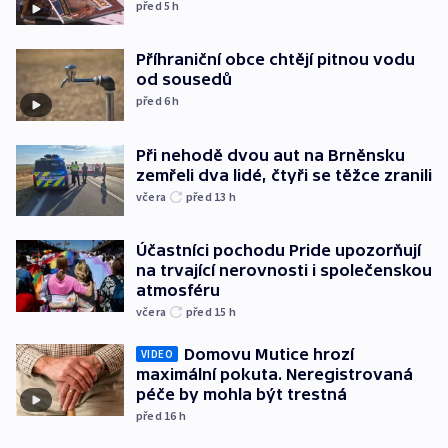
před 5
h
Příhraniční obce chtějí pitnou vodu
od sousedů
před 6
h
Při nehodě dvou aut na Brněnsku
zemřeli dva lidé, čtyři se těžce zranili
včera
před 13
h
Účastníci pochodu Pride upozorňují
na trvající nerovnosti i společenskou
atmosféru
včera
před 15
h
Domovu Mutice hrozí
VIDEO
maximální pokuta. Neregistrovaná
péče by mohla být trestná
před 16
h