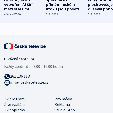
Falešní „lékaři“
Spekulace o
Pobyt u vodn
vytvoření AI šíří
přímém ruském
ploch zvyšuje
mezi staršími
útoku jsou pošetilé,
duševní poho
Poláky nebezpečné
míní estonský
ukázala
včera v 07:00
7. 8. 2026
7. 8. 2026
zdravotní rady
bezpečnostní
mezinárodní 
expert
Divácké centrum
každý všední den:
8:00—16:00 hodin
261 136 113
info@ceskatelevize.cz
TV program
Pro média
Živé vysílání
Reklama
TV poplatky
Studio Brno