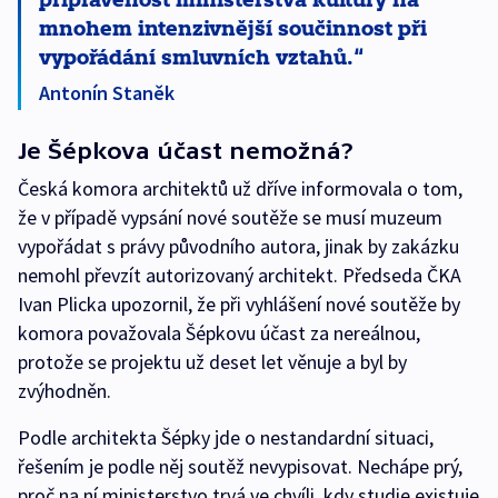
mnohem intenzivnější součinnost při
vypořádání smluvních vztahů.
Antonín Staněk
Je Šépkova účast nemožná?
Česká komora architektů už dříve informovala o tom,
že v případě vypsání nové soutěže se musí muzeum
vypořádat s právy původního autora, jinak by zakázku
nemohl převzít autorizovaný architekt. Předseda ČKA
Ivan Plicka upozornil, že při vyhlášení nové soutěže by
komora považovala Šépkovu účast za nereálnou,
protože se projektu už deset let věnuje a byl by
zvýhodněn.
Podle architekta Šépky jde o nestandardní situaci,
řešením je podle něj soutěž nevypisovat. Nechápe prý,
proč na ní ministerstvo trvá ve chvíli, kdy studie existuje