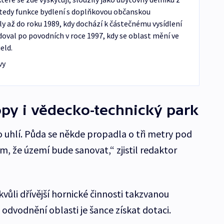
 tedy funkce bydlení s doplňkovou občanskou
y až do roku 1989, kdy dochází k částečnému vysídlení
adoval po povodních v roce 1997, kdy se oblast mění ve
eld.
vy
py i vědecko-technický park
o uhlí. Půda se někde propadla o tři metry pod
ím, že území bude sanovat,“ zjistil redaktor
kvůli dřívější hornické činnosti takzvanou
odvodnění oblasti je šance získat dotaci.