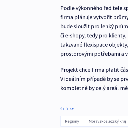
Podle výkonného ředitele 
firma plánuje vytvořit průmys
bude sloužit pro lehký prům
či e-shopy, tedy pro klienty, 
takzvané flexispace objekty
prostorovými potřebami a ve
Projekt chce firma platit čá
V ideálním případě by se prv
kompletně by celý areál měl
ŠTÍTKY
Regiony
Moravskoslezský kraj