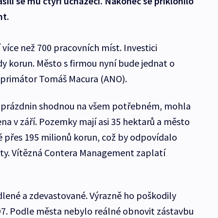
ásili se mu čtyři uchazeči. Nakonec se přiklonilo
t.
í více než 700 pracovních míst. Investici
rdy korun. Město s firmou nyní bude jednat o
ve primátor Tomáš Macura (ANO).
 prázdnin shodnou na všem potřebném, mohla
na v září. Pozemky mají asi 35 hektarů a město
 přes 195 milionů korun, což by odpovídalo
ity. Vítězná Contera Management zaplatí
dlené a zdevastované. Výrazně ho poškodily
97. Podle města nebylo reálné obnovit zástavbu