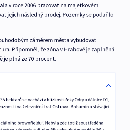
čala v roce 2006 pracovat na majetkovém
at jejich následný prodej. Pozemky se podařilo
dlouhodobým záměrem města vybudovat
ura. Připomněl, že zóna v Hrabové je zaplněná
ě je plná ze 70 procent.
5 hektarů se nachází v blízkosti řeky Odry a dálnice D1,
aznosti na železniční trať Ostrava–Bohumín a stávající
ciálního brownfieldu“. Nebyla zde totiž soustředěna
eré se zde vyskytují, sloužily jako ubytovny dělníků z