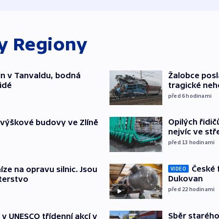
ky
Regiony
čin v Tanvaldu, bodná
Žalobce posla
lidé
tragické neh
před 6
hodinami
Opilých řidi
 výškové budovy ve Zlíně
nejvíc ve st
před 13
hodinami
České 
íze na opravu silnic. Jsou
VIDEO
Dukovan
terstvo
před 22
hodinami
Sběr staréh
t v UNESCO třídenní akcí v