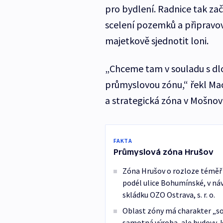
pro bydlení. Radnice tak za
scelení pozemků a připravov
majetkově sjednotit loni.
„Chceme tam v souladu s 
průmyslovou zónu,“ řekl Mac
a strategická zóna v Mošnov
FAKTA
Průmyslová zóna Hrušov
Zóna Hrušov o rozloze téměř 3
podél ulice Bohumínské, v náv
skládku OZO Ostrava, s. r. o.
Oblast zóny má charakter „so
samotná výroba, ale budovy, kt