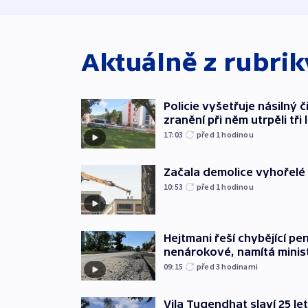
Aktuálně z rubri
Policie vyšetřuje násilný 
zranění při něm utrpěli tři 
17:03
před 1
hodinou
Začala demolice vyhořelé
10:53
před 1
hodinou
Hejtmani řeší chybějící pen
nenárokové, namítá minis
09:15
před 3
hodinami
Vila Tugendhat slaví 25 le