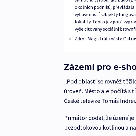
okolních podniků, převládala
vybaveností. Objekty fungoval
lokality. Tento jev poté vygr
výše citovaný sociální brownfi
Zdroj: Magistrát města Ostra
Zázemí pro e-sho
„Pod oblastí se rovněž těžil
úroveň. Město ale počítá s t
České televize Tomáš Indrei.
Primátor dodal, že území je 
bezodtokovou kotlinou a na 