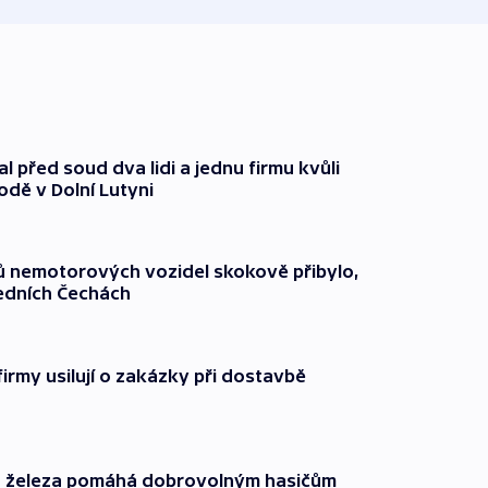
l před soud dva lidi a jednu firmu kvůli
odě v Dolní Lutyni
čů nemotorových vozidel skokově přibylo,
ředních Čechách
firmy usilují o zakázky při dostavbě
o železa pomáhá dobrovolným hasičům