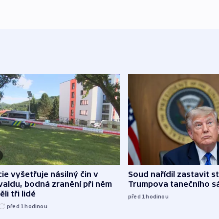
cie vyšetřuje násilný čin v
Soud nařídil zastavit s
aldu, bodná zranění při něm
Trumpova tanečního s
li tři lidé
před 1
hodinou
před 1
hodinou