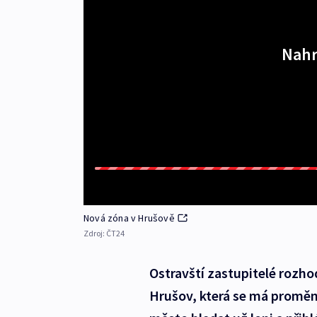
Nahr
Nová zóna v Hrušově
Zdroj:
ČT24
Ostravští zastupitelé rozh
Hrušov, která se má proměn