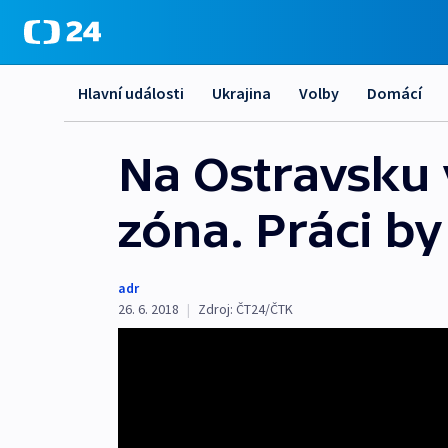
Hlavní události
Ukrajina
Volby
Domácí
Na Ostravsku
zóna. Práci by
adr
26. 6. 2018
|
Zdroj:
ČT24/ČTK