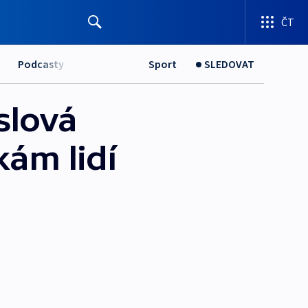
ČT
Podcasty
Sport
SLEDOVAT
slová
kám lidí