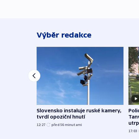
Výběr redakce
Slovensko instaluje ruské kamery,
Poli
tvrdí opoziční hnutí
Tanv
utrpě
12:27
před 56
minutami
17:03