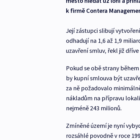
město hledat už loni a přihl
k firmě Contera Managemen
Její zástupci slibují vytvořen
odhadují na 1,6 až 1,9 milia
uzavření smluv, řekl již dří
Pokud se obě strany během
by kupní smlouva být uzavře
za ně požadovalo minimálně
nákladům na přípravu lokal
nejméně 243 milionů.
Zmíněné území je nyní vyby
rozsáhlé povodně v roce 19