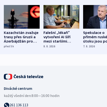
Kazachstán zvažuje
Falešní „lékaři“
Spekulace o
trasy přes Gruzii a
vytvoření AI šíří
přímém rusk
Ázerbájdžán pro
mezi staršími
útoku jsou po
vývoz ropy do
Poláky nebezpečné
míní estonsk
před 5
h
8. 8. 2026
7. 8. 2026
Evropy
zdravotní rady
bezpečnostn
expert
Divácké centrum
každý všední den:
8:00—16:00 hodin
261 136 113