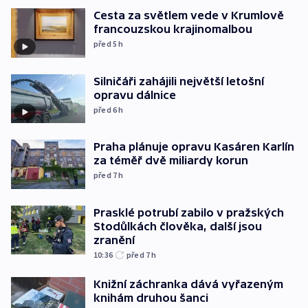
Cesta za světlem vede v Krumlově
francouzskou krajinomalbou
před 5
h
Silničáři zahájili největší letošní
opravu dálnice
před 6
h
Praha plánuje opravu Kasáren Karlín
za téměř dvě miliardy korun
před 7
h
Prasklé potrubí zabilo v pražských
Stodůlkách člověka, další jsou
zranění
10:36
před 7
h
Knižní záchranka dává vyřazeným
knihám druhou šanci