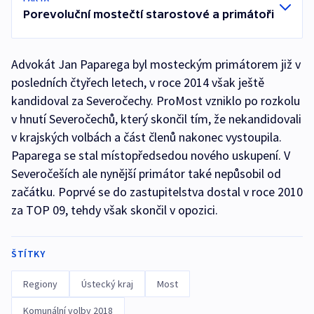
Porevoluční mostečtí starostové a primátoři
Advokát Jan Paparega byl mosteckým primátorem již v
posledních čtyřech letech, v roce 2014 však ještě
kandidoval za Severočechy. ProMost vzniklo po rozkolu
v hnutí Severočechů, který skončil tím, že nekandidovali
v krajských volbách a část členů nakonec vystoupila.
Paparega se stal místopředsedou nového uskupení. V
Severočeších ale nynější primátor také nepůsobil od
začátku. Poprvé se do zastupitelstva dostal v roce 2010
za TOP 09, tehdy však skončil v opozici.
ŠTÍTKY
Regiony
Ústecký kraj
Most
Komunální volby 2018