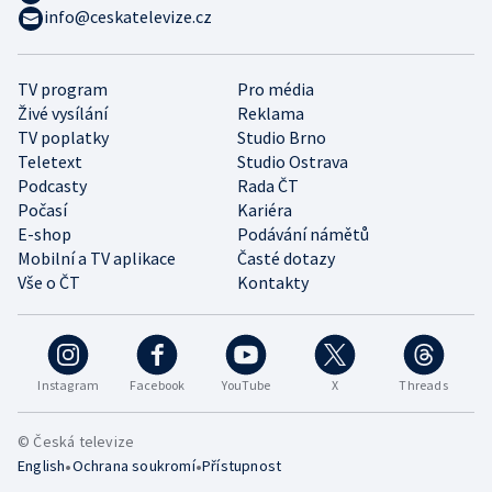
info@ceskatelevize.cz
TV program
Pro média
Živé vysílání
Reklama
TV poplatky
Studio Brno
Teletext
Studio Ostrava
Podcasty
Rada ČT
Počasí
Kariéra
E-shop
Podávání námětů
Mobilní a TV aplikace
Časté dotazy
Vše o ČT
Kontakty
Instagram
Facebook
YouTube
X
Threads
© Česká televize
•
•
English
Ochrana soukromí
Přístupnost