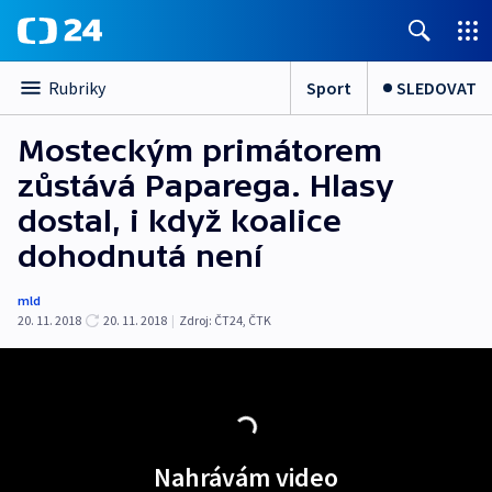
Sport
SLEDOVAT
Rubriky
Mosteckým primátorem
zůstává Paparega. Hlasy
dostal, i když koalice
dohodnutá není
mld
20. 11. 2018
20. 11. 2018
|
Zdroj:
ČT24
,
ČTK
Nahrávám video