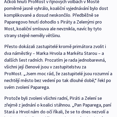
Ačkoli hnutí ProMost v říjnových volbách v Mostě
poměrně jasně vyhrálo, koaliční vyjednávání bylo dost
komplikované a dosud neskončilo. Předběžně se
Paparegovo hnutí dohodlo s Piráty a Zelenými pro
Most, koaliční smlouva ale nevznikla, navíc by tyto
strany stejně neměly většinu.
Přesto dokázali zastupitelé kromě primátora zvolit i
dva náměstky – Marka Hrvola a Markétu Starou – a
dalších šest radních. Prozatím je rada jednobarevná,
všichni její členové jsou v zastupitelstvu za
ProMost. „Jsem moc rád, že zastupitelé jsou rozumní a
nechtějí město bez vedení po tak dlouhé době,“ řekl po
svém zvolení Paparega.
Protože byli zvoleni všichni radní, Piráti a Zelení se
zřejmě z jednání o koalici stáhnou. „Pan Paparega, paní
Stará a Hrvol nám do očí říkali, že se to dnes nezvolí a