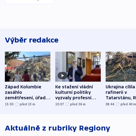
Výběr redakce
Západ Kolumbie
Ke stažení vládní
Ukrajina cílila
zasáhlo
kulturní politiky
rafinerii v
zemětřesení, úřady
vyzvaly profesní
Tatarstánu, 
hlásí přes sto obětí
organizace, spolky i
útočilo na mě
15:30
před 23
m
10:07
před 36
m
08:44
před 40
odbory
benzinky či s
WHO
Aktuálně z rubriky
Regiony