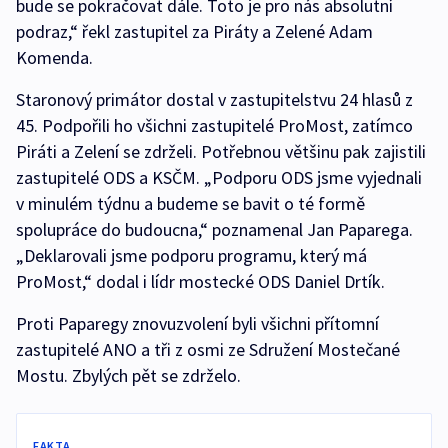
bude se pokračovat dále. Toto je pro nás absolutní
podraz,“ řekl zastupitel za Piráty a Zelené Adam
Komenda.
Staronový primátor dostal v zastupitelstvu 24 hlasů z
45. Podpořili ho všichni zastupitelé ProMost, zatímco
Piráti a Zelení se zdrželi. Potřebnou většinu pak zajistili
zastupitelé ODS a KSČM. „Podporu ODS jsme vyjednali
v minulém týdnu a budeme se bavit o té formě
spolupráce do budoucna,“ poznamenal Jan Paparega.
„Deklarovali jsme podporu programu, který má
ProMost,“ dodal i lídr mostecké ODS Daniel Drtík.
Proti Paparegy znovuzvolení byli všichni přítomní
zastupitelé ANO a tři z osmi ze Sdružení Mostečané
Mostu. Zbylých pět se zdrželo.
FAKTA