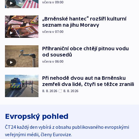
včera v 09:00
„Brněnské hantec“ rozšíří kulturní
seznam na jihu Moravy
včera v 07:00
Příhraniční obce chtějí pitnou vodu
od sousedů
včera v 06:00
Při nehodě dvou aut na Brněnsku
zemřeli dva lidé, čtyři se těžce zranili
8. 8. 2026
8. 8. 2026
Evropský pohled
ČT24 každý den vybírá z obsahu publikovaného evropskými
veřejnými médii, členy Eurovize.